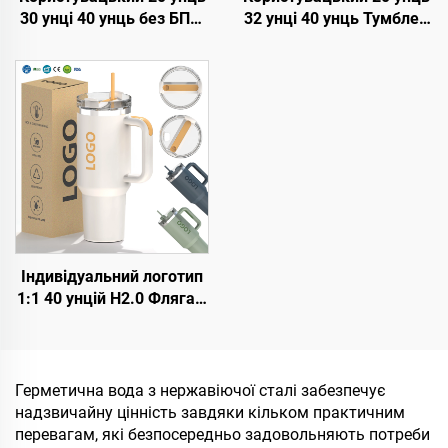
30 унці 40 унць без БПА,
32 унці 40 унць Тумблер
з відкидною соломкою,
з кришкою та соломкою,
утеплена кружка з
нержавійка, вакуумне
нержавійки, тумблер з
утеплення, багаторазові
герметичною кришкою,
тумблери з відкидною
соломкою та ручкою для
соломкою, з ручкою
подорожі
Індивідуальний логотип
1:1 40 унцій H2.0 Фляга з
утепленою нержавіючою
сталлю, вакуумна
подорожня кружка для
кави з соломинкою на
Герметична вода з нержавіючої сталі забезпечує
День Святого Валентина
надзвичайну цінність завдяки кільком практичним
та для кемпінгу
перевагам, які безпосередньо задовольняють потреби