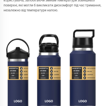
користувача, запобігаючи змінам температури зовнішньої
поверхні, які могли б викликати дискомфорт під час тримання,
незалежно від температури напою.