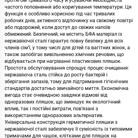
протягом тривалого часу й усуваючи необхідність
частого поповнення або коригування температури. Ця
функція є особливо корисною під час тривалих
робочих днів, активного відпочинку на свіжому повітрі
або подорожей, коли доступ до свіжих напоїв
обмежений. Безпечний, не містить БФА матеріал із
нержавіючої сталі гарантує повну безпеку для всіх
членів сім’ї, у тому числі для дітей та вагітних жінок, а
також запобігає вивільненню хімічних речовин, що
відбувається при нагріванні пластикових пляшок.
Простота обслуговування спрощує процес очищення:
нержавіюча сталь стійка до росту бактерій і
зберігання запахів, тому для підтримання гігієнічних
стандартів достатньо звичайного миття. Економічна
вигода стає очевидною завдяки відмові від
одноразових пляшок, що зменшує як екологічний
вплив, так і постійні витрати, пов’язані з
використанням одноразових альтернатив.
Універсальна конструкція герметичної пляшки з
нержавіючої сталі забезпечує її сумісність із типовими
тримачами для чашок, клітками для пляшок на