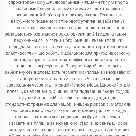
спроектованими ущільнювальними кільцями типу O-ring та
різьбовими блокувальними системами, які створюють
непроникний бар’єр проти витоку рідини. Технологія
вакуумного подвійного стінкового утеплення забезпечує
тривале підтримання температури напоїв: холодні напої
залишаються освіжаючо прохолодними до 24 годин, а гарячі —
паруючими до 12 годин. Ергономічний дизайн пляшки
передбачає зручну поверхню для хапання з протисковими
властивостями, що робить її ідеальною для пригод на свіжому
повітрі, тренувань у спортзалі, офісного використання та
щоденного пересування. Передові виробничі процеси
забезпечують відповідність герметичної пляшки з нержавіючої
сталі суворим стандартам якості, а безшовні методи
зварювання усувають потенційні слабкі місця. Широкий отвір
полегшує наповнення, очищення та додавання льоду, тоді як
стрункий зовнішній профіль пляшки підходить для
стандартних тримачів для чашок і кишень рюкзаків. Матеріали
харчового класу гарантують повну безпеку для всіх видів
напоїв — від простої води до кислих фруктових соків.
Герметична пляшка з нержавіючої сталі знаходить широке
застосування в походах, велосипедних поїздках, туристичних