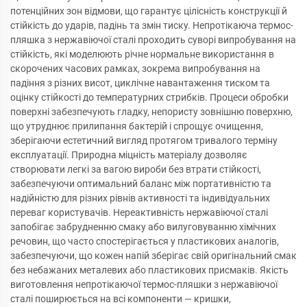
потенційних зон відмови, що гарантує цілісність конструкції й
стійкість до ударів, падінь та змін тиску. Непротікаюча термос-
пляшка з нержавіючої сталі проходить суворі випробування на
стійкість, які моделюють річне нормальне використання в
скорочених часових рамках, зокрема випробування на
падіння з різних висот, циклічне навантаження тиском та
оцінку стійкості до температурних стрибків. Процеси обробки
поверхні забезпечують гладку, непористу зовнішню поверхню,
що утруднює прилипання бактерій і спрощує очищення,
зберігаючи естетичний вигляд протягом тривалого терміну
експлуатації. Природна міцність матеріалу дозволяє
створювати легкі за вагою вироби без втрати стійкості,
забезпечуючи оптимальний баланс між портативністю та
надійністю для різних рівнів активності та індивідуальних
переваг користувачів. Нереактивність нержавіючої сталі
запобігає забрудненню смаку або вилуговуванню хімічних
речовин, що часто спостерігається у пластикових аналогів,
забезпечуючи, що кожен напій зберігає свій оригінальний смак
без небажаних металевих або пластикових присмаків. Якість
виготовлення непротікаючої термос-пляшки з нержавіючої
сталі поширюється на всі компоненти — кришки,