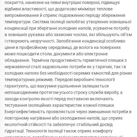
покриття, нанесене на певні внутрішні поверхні, підвищує
відбивні властивості, що додатково мінімізує теплове
випромінювання й сприяє подовженню періоду збереження
температури. Система ізоляції запобігає утворенню зовнішньої
конденсації при зберіганні холодних напоїв, усуваючи потребу
в зовнішніх рукавах або захисних чохлах, які збільшують об’єм
і створюють незручності. Запобігання конденсації особливо
цінне в професійному середовищі, де волога на поверхнях
може пошкодити столи, документи або електронне
обладнання. Термічна продуктивність герметичної пляшки з
нержавіючої сталі задовольняє потреби як у гарячих, так і в
холодних напоях без необхідності окремих ємностей для різних
температурних режимів. Передові виробничі технології
гарантують, що вакуумне ущільнення залишається
непошкодженим протягом усього строку служби виробу, а
заходи контролю якості перед поставкою включають
тестування ізоляційних характеристик кожної пляшки.
Енергоефективність проявляється через зменшення потреби в
повторному нагріванні або охолодженні напоїв, що сприяє
екологічній стійкості та забезпечує стабільний досвід
гідратації. Технологія ізоляції також сприяє комфорту