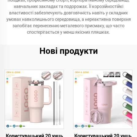
поїздках, професійному спорті, корпоративному середовищі,
навчальних закладах та подорожах. Її корозійностійкі
властивості забезпечують довговічність навіть у складних
умовах навколишнього середовища, а нереактивна поверхня
запобігає перенесенню металевого присмаку, що часто
спостерігається у менш якісних пляшках.
Нові продукти
Користувацький 20 унць
Користувацький 20 унць