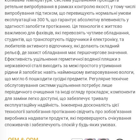
коливань температури. Система ущільнення проходить
ретельне випробування в рамках контролю якості, у тому числі
випробування під тиском, що перевищують нормальні умови
експлуатації на 300 %, що гарантує абсолютну впевненість у
здатності запобігти протіканню. Ця технологія є життєво
важливою для фахівців, які перевозять чутливе обладнання,
студентів, що транспортують підручники й електроніку, та
любителів активного відпочинку, які долають складний
рельєф, де захист обладнання має першочергове значення.
Ефективність ущільнення герметичної водяної пляшки з
нержавіючої сталі виходить за межі простого утримання
рідини й запобігає навіть найменшому випаровуванню вологи,
що могло б пошкодити сусідні предмети. Регулярне технічне
обслуговування системи ущільнення потребує лише
періодичного очищення та іноді огляду прокладок; компоненти
для заміни легко доступні, що забезпечує тривалу
експлуатаційну надійність. Інженерна досконалість цієї
технології запобігання протіканню свідчить про зобов’язання
виробника надавати продукти, які перевершують очікування
споживачів і забезпечують спокій у будь-яких умовах.