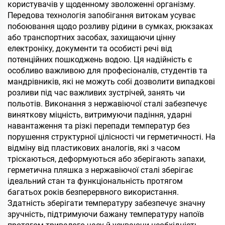
користувачів у щоденному зволоженні організму.
Передова технологія запобігання витокам усуває
побоювання щодо розливу рідини в сумках, рюкзаках
або транспортних засобах, захищаючи цінну
електроніку, документи та особисті речі від
потенційних пошкоджень водою. Ця надійність є
особливо важливою для професіоналів, студентів та
мандрівників, які не можуть собі дозволити випадкові
розливи під час важливих зустрічей, занять чи
польотів. Виконання з нержавіючої сталі забезпечує
виняткову міцність, витримуючи падіння, ударні
навантаження та різкі перепади температур без
порушення структурної цілісності чи герметичності. На
відміну від пластикових аналогів, які з часом
тріскаються, деформуються або зберігають запахи,
герметична пляшка з нержавіючої сталі зберігає
ідеальний стан та функціональність протягом
багатьох років безперервного використання.
Здатність зберігати температуру забезпечує значну
зручність, підтримуючи бажану температуру напоїв