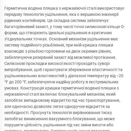
Герметична водяна пляшка з нержавіючої сталі використовує
передову технологію ущільнення, яка є вершиною інженерії
рідинних контейнерів. Ця складна система забезпечує
багаторівневий захист, у тому числі точні силиконові кільця O-
форми, що створюють ідеальні ущільнення в критичних
з’єднувальних точках. Основний механізм ущільнення має
систему подвійного різьблення, при якій кришка пляшки
взаємодіє з різьбою горловини на двох окремих рівнях,
забезпечуючи резервний захист від можливої протікання.
Силіконові прокладки високої якості проходять суворі
випробування, щоб гарантувати збереження еластичності та
ущільнювальних властивостей у діапазоні температур від −20
°F до 200 °F, забезпечуючи надійну роботу в екстремальних
умовах. Конструкція кришки герметичної водяної пляшки з
нержавіючої сталі включає блокувальний механізм, який
запобігає випадковому відкриттю під час транспортування,
але одночасно дозволяє легке одноручне відкриття за
необхідності. Просунута технологія вирівнювання тиску
запобігає виникненню вакуумного блокування, що може
порушити цілісність ущільнення під час зміни висоти або