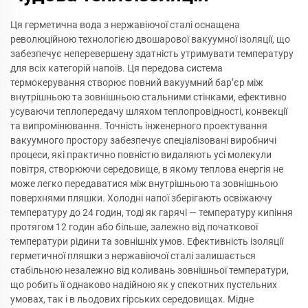
Ця герметична вода з нержавіючої сталі оснащена
революційною технологією двошарової вакуумної ізоляції, що
забезпечує неперевершену здатність утримувати температуру
для всіх категорій напоїв. Ця передова система
термокерування створює повний вакуумний бар’єр між
внутрішньою та зовнішньою стальними стінками, ефективно
усуваючи теплопередачу шляхом теплопровідності, конвекції
та випромінювання. Точність інженерного проектування
вакуумного простору забезпечує спеціалізовані виробничі
процеси, які практично повністю видаляють усі молекули
повітря, створюючи середовище, в якому теплова енергія не
може легко передаватися між внутрішньою та зовнішньою
поверхнями пляшки. Холодні напої зберігають освіжаючу
температуру до 24 годин, тоді як гарячі — температуру кипіння
протягом 12 годин або більше, залежно від початкової
температури рідини та зовнішніх умов. Ефективність ізоляції
герметичної пляшки з нержавіючої сталі залишається
стабільною незалежно від коливань зовнішньої температури,
що робить її однаково надійною як у спекотних пустельних
умовах, так і в льодових гірських середовищах. Мідне