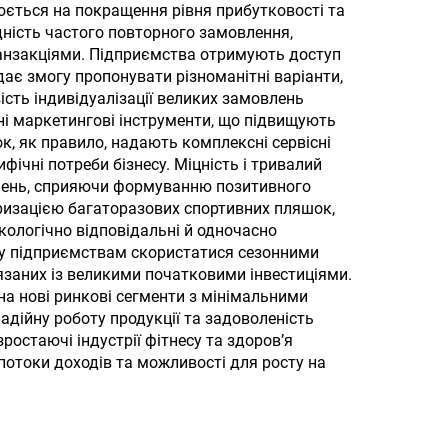
юється на покращення рівня прибутковості та
дність частого повторного замовлення,
ранзакціями. Підприємства отримують доступ
ає змогу пропонувати різноманітні варіанти,
сть індивідуалізації великих замовлень
і маркетингові інструменти, що підвищують
к, як правило, надають комплексні сервісні
ифічні потреби бізнесу. Міцність і тривалий
рнень, сприяючи формуванню позитивного
яризацією багаторазових спортивних пляшок,
кологічно відповідальні й одночасно
гу підприємствам скористатися сезонними
язаних із великими початковими інвестиціями.
а нові ринкові сегменти з мінімальними
дійну роботу продукції та задоволеність
остаючі індустрії фітнесу та здоров’я
потоки доходів та можливості для росту на