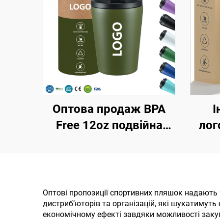
Оптова продаж BPA
І
Free 12oz подвійна
лог
стінка ізольовані
дорожні кавові
кружки з нержавіючої
нерж
сталі, вакуумний
вак
Оптові пропозиції спортивних пляшок надають 
дистриб’юторів та організацій, які шукатимуть
термос з
кр
економічному ефекті завдяки можливості закуп