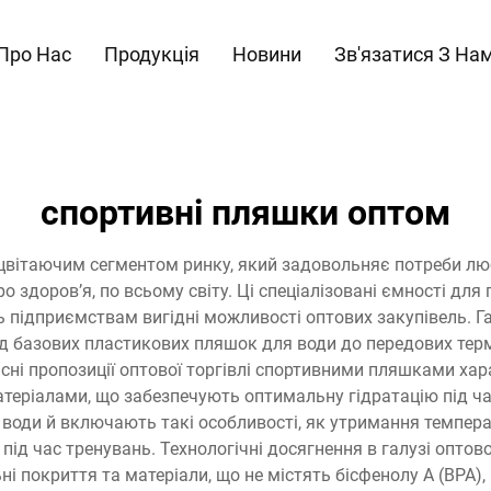
Про Нас
Продукція
Новини
Зв'язатися З На
спортивні пляшки оптом
вітаючим сегментом ринку, який задовольняє потреби любит
о здоров’я, по всьому світу. Ці спеціалізовані ємності для
 підприємствам вигідні можливості оптових закупівель. Г
д базових пластикових пляшок для води до передових терм
сні пропозиції оптової торгівлі спортивними пляшками х
теріалами, що забезпечують оптимальну гідратацію під час
води й включають такі особливості, як утримання темпера
ід час тренувань. Технологічні досягнення в галузі опто
і покриття та матеріали, що не містять бісфенолу А (BPA), 