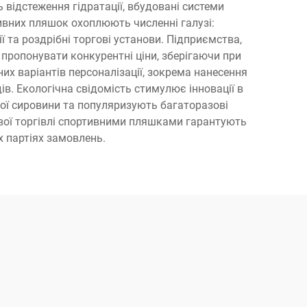
 відстеження гідратації, вбудовані системи
тивних пляшок охоплюють численні галузі:
 та роздрібні торгові установи. Підприємства,
пропонувати конкурентні ціни, зберігаючи при
их варіантів персоналізації, зокрема нанесення
ів. Екологічна свідомість стимулює інновації в
ної сировини та популяризують багаторазові
ової торгівлі спортивними пляшками гарантують
х партіях замовлень.