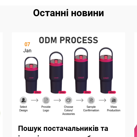
Останні новини
07
Jan
Пошук постачальників та