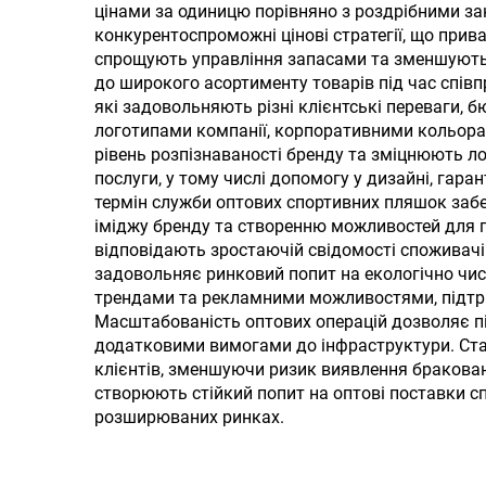
індивідуальним
сол
цінами за одиницю порівняно з роздрібними за
конкурентоспроможні цінові стратегії, що прив
логотипом
Свят
спрощують управління запасами та зменшують 
до широкого асортименту товарів під час спів
які задовольняють різні клієнтські переваги,
логотипами компанії, корпоративними кольора
рівень розпізнаваності бренду та зміцнюють ло
послуги, у тому числі допомогу у дизайні, гаран
термін служби оптових спортивних пляшок заб
іміджу бренду та створенню можливостей для п
відповідають зростаючій свідомості споживачі
задовольняє ринковий попит на екологічно чи
трендами та рекламними можливостями, підтрим
Масштабованість оптових операцій дозволяє п
додатковими вимогами до інфраструктури. Стаб
клієнтів, зменшуючи ризик виявлення бракован
створюють стійкий попит на оптові поставки с
розширюваних ринках.