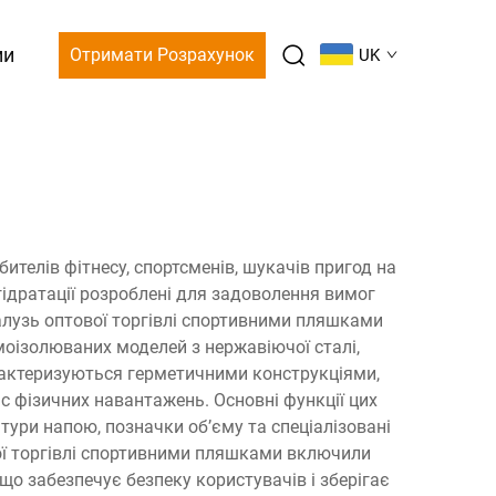
ми
Отримати Розрахунок
UK
елів фітнесу, спортсменів, шукачів пригод на
 гідратації розроблені для задоволення вимог
алузь оптової торгівлі спортивними пляшками
оізолюваних моделей з нержавіючої сталі,
арактеризуються герметичними конструкціями,
 фізичних навантажень. Основні функції цих
тури напою, позначки об’єму та спеціалізовані
вої торгівлі спортивними пляшками включили
що забезпечує безпеку користувачів і зберігає