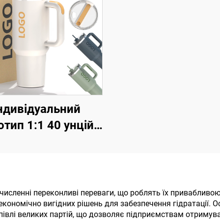
ндивідуальний
отип 1:1 40 унцій
H2.0 Фляга з
утепленою
авіючою сталлю,
уумна подорожня
численні переконливі переваги, що роблять їх привабливою
 економічно вигідних рішень для забезпечення гідратації. 
ужка для кави з
івлі великих партій, що дозволяє підприємствам отримув