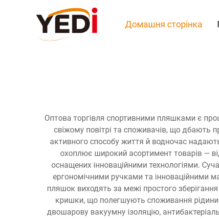
Домашня сторінка
Оптова торгівля спортивними пляшками є проц
свіжому повітрі та споживачів, що дбають пр
активного способу життя й водночас надають
охоплює широкий асортимент товарів — ві
оснащених інноваційними технологіями. Суча
ергономічними ручками та інноваційними ма
пляшок виходять за межі простого зберігання 
кришки, що полегшують споживання рідини п
двошарову вакуумну ізоляцію, антибактеріальн