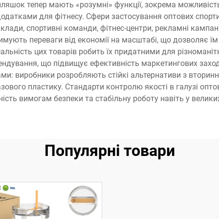
пляшок тепер мають «розумні» функції, зокрема можливість
 додатками для фітнесу. Сфери застосування оптових спор
клади, спортивні команди, фітнес-центри, рекламні кампанії
мують переваги від економії на масштабі, що дозволяє їм 
альність цих товарів робить їх придатними для різноманітн
рендування, що підвищує ефективність маркетингових заход
ами: виробники розробляють стійкі альтернативи з вторин
ового пластику. Стандарти контролю якості в галузі опт
ідність вимогам безпеки та стабільну роботу навіть у велики
Популярні товари