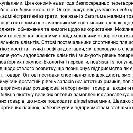
оминкою на День
купівлями. Ця економічна вигода безпосередньо перетвор
аблюють більше клієнтів. Оптові закупівлі усувають необхі
ого Валентина та
адміністративні витрати, пов’язані з багатьма малими т
для кемпінгу
праці з оптовими постачальниками спортивних пляшок, що д
 бюджетні обмеження та вимоги щодо використання. Можливі
ми та персоналізованими повідомленнями створює потужн
яльність клієнтів. Оптові постачальники спортивних пляшо
тію якості та гнучкі графіки доставки, які враховують спец
езпечують задоволеність клієнтів і знижують рівень пове
овторних покупок. Екологічні переваги, пов’язані з попул
в щодо сталого розвитку, що позиціонує підприємства як е
сті товари. Оптові поставки спортивних пляшок дають змо
уючи достатній рівень запасів без істотних ризиків, пов’
ідприємствам розширювати асортимент товарів і входити н
ільна якість у великих оптових замовленнях забезпечує на
их товарів, що може пошкодити ділові взаємини. Швидко зр
портивних пляшок, забезпечуючи підприємствам стабільні 