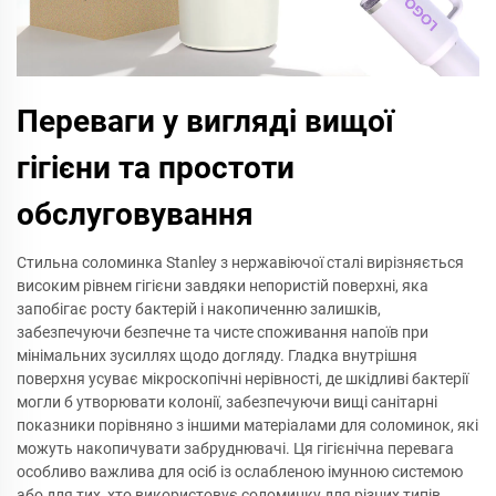
Переваги у вигляді вищої
гігієни та простоти
обслуговування
Стильна соломинка Stanley з нержавіючої сталі вирізняється
високим рівнем гігієни завдяки непористій поверхні, яка
запобігає росту бактерій і накопиченню залишків,
забезпечуючи безпечне та чисте споживання напоїв при
мінімальних зусиллях щодо догляду. Гладка внутрішня
поверхня усуває мікроскопічні нерівності, де шкідливі бактерії
могли б утворювати колонії, забезпечуючи вищі санітарні
показники порівняно з іншими матеріалами для соломинок, які
можуть накопичувати забруднювачі. Ця гігієнічна перевага
особливо важлива для осіб із ослабленою імунною системою
або для тих, хто використовує соломинку для різних типів