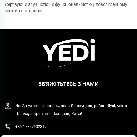
жертвуючи зручністю чи функціональністю у повсякденному
споживанні напоїв.
ЗВ’ЯЖІТЬТЕСЬ З НАМИ
No. 2, вулиця Цзянвань, село Леншуцзєн, район Шусі, місто
Цзіньхуа, провінція Чжецзян, Китай
+86-17757902317