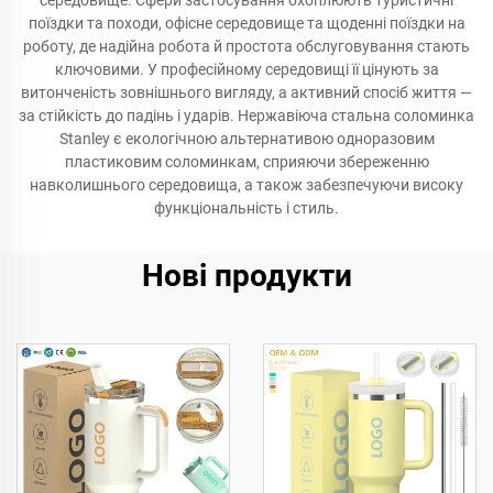
середовище. Сфери застосування охоплюють туристичні
поїздки та походи, офісне середовище та щоденні поїздки на
роботу, де надійна робота й простота обслуговування стають
ключовими. У професійному середовищі її цінують за
витонченість зовнішнього вигляду, а активний спосіб життя —
за стійкість до падінь і ударів. Нержавіюча стальна соломинка
Stanley є екологічною альтернативою одноразовим
пластиковим соломинкам, сприяючи збереженню
навколишнього середовища, а також забезпечуючи високу
функціональність і стиль.
Нові продукти