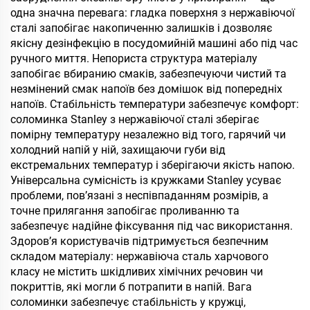
одна значна перевага: гладка поверхня з нержавіючої
сталі запобігає накопиченню залишків і дозволяє
якісну дезінфекцію в посудомийній машині або під час
ручного миття. Непориста структура матеріалу
запобігає вбиранию смаків, забезпечуючи чистий та
незмінений смак напоїв без домішок від попередніх
напоїв. Стабільність температури забезпечує комфорт:
соломинка Stanley з нержавіючої сталі зберігає
помірну температуру незалежно від того, гарячий чи
холодний напій у ній, захищаючи губи від
екстремальних температур і зберігаючи якість напою.
Універсальна сумісність із кружками Stanley усуває
проблеми, пов’язані з неспівпаданням розмірів, а
точне прилягання запобігає проливанню та
забезпечує надійне фіксування під час використання.
Здоров’я користувачів підтримується безпечним
складом матеріалу: нержавіюча сталь харчового
класу не містить шкідливих хімічних речовин чи
покриттів, які могли б потрапити в напій. Вага
соломинки забезпечує стабільність у кружці,