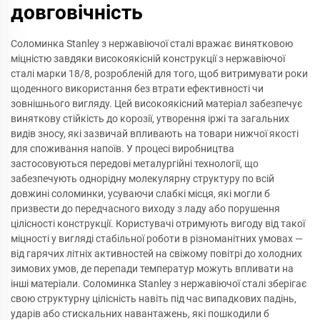
довговічність
Соломинка Stanley з нержавіючої сталі вражає винятковою
міцністю завдяки високоякісній конструкції з нержавіючої
сталі марки 18/8, розробленій для того, щоб витримувати роки
щоденного використання без втрати ефективності чи
зовнішнього вигляду. Цей високоякісний матеріал забезпечує
виняткову стійкість до корозії, утворення іржі та загальних
видів зносу, які зазвичай впливають на товари нижчої якості
для споживання напоїв. У процесі виробництва
застосовуються передові металургійні технології, що
забезпечують однорідну молекулярну структуру по всій
довжині соломинки, усуваючи слабкі місця, які могли б
призвести до передчасного виходу з ладу або порушення
цілісності конструкції. Користувачі отримують вигоду від такої
міцності у вигляді стабільної роботи в різноманітних умовах —
від гарячих літніх активностей на свіжому повітрі до холодних
зимових умов, де перепади температур можуть впливати на
інші матеріали. Соломинка Stanley з нержавіючої сталі зберігає
свою структурну цілісність навіть під час випадкових падінь,
ударів або стискальних навантажень, які пошкодили б