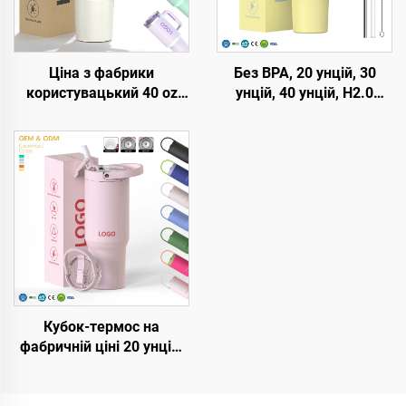
Ціна з фабрики
Без BPA, 20 унцій, 30
користувацький 40 oz
унцій, 40 унцій, H2.0
Тумблер утеплений
кружка-термос з ручкою
багаторазовий
та соломинкою, кришка
нержавіюча сталь
з 3 положеннями,
подвійні стіни
подорожній утеплений
Подорожній тумблер
стакан з нержавіючої
пляшка з ручкою
сталі
кришкою з соломінкою
Кубок-термос на
фабричній ціні 20 унцій,
32 унції, 40 унцій з
ручкою та кришкою з