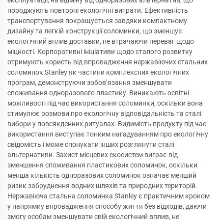
експлуатації, на відміну від одноразових альтернатив, що
породжують повторні екологічні витрати. Ефективність
транспортування покращується завдяки компактному
дизайну та легкій конструкції соломинки, що зменшує
екологічний вплив доставки, не втрачаючи переваг щодо
міцності. Корпоративні ініціативи щодо сталого розвитку
отримують користь від впровадження нержавіючих стальних
соломинок Stanley як частини комплексних екологічних
програм, демонструючи зобов’язання зменшувати
споживання одноразового пластику. Виникають освітні
можливості під час використання соломинки, оскільки вона
стимулює розмови про екологічну відповідальність та сталі
вибори у повсякденних ритуалах. Видимість продукту під час
використання виступає тонким нагадуванням про екологічну
свідомість і може спонукати інших розглянути сталі
альтернативи. Захист місцевих екосистем виграє від
зменшення споживання пластикових соломинок, оскільки
менша кількість одноразових соломинок означає менший
ризик забруднення водних шляхів та природних територій.
Нержавіюча стальна соломинка Stanley є практичним кроком
у напрямку впровадження способу життя без відходів, даючи
змогу особам зменшувати свій екологічний вплив, не