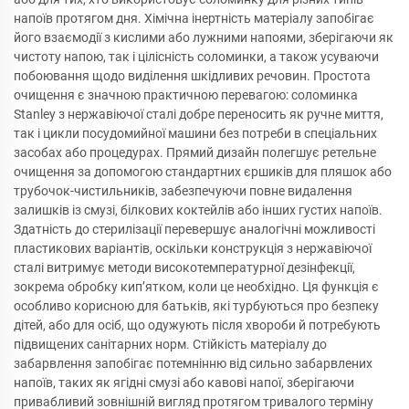
напоїв протягом дня. Хімічна інертність матеріалу запобігає
його взаємодії з кислими або лужними напоями, зберігаючи як
чистоту напою, так і цілісність соломинки, а також усуваючи
побоювання щодо виділення шкідливих речовин. Простота
очищення є значною практичною перевагою: соломинка
Stanley з нержавіючої сталі добре переносить як ручне миття,
так і цикли посудомийної машини без потреби в спеціальних
засобах або процедурах. Прямий дизайн полегшує ретельне
очищення за допомогою стандартних єршиків для пляшок або
трубочок-чистильників, забезпечуючи повне видалення
залишків із смузі, білкових коктейлів або інших густих напоїв.
Здатність до стерилізації перевершує аналогічні можливості
пластикових варіантів, оскільки конструкція з нержавіючої
сталі витримує методи високотемпературної дезінфекції,
зокрема обробку кип’ятком, коли це необхідно. Ця функція є
особливо корисною для батьків, які турбуються про безпеку
дітей, або для осіб, що одужують після хвороби й потребують
підвищених санітарних норм. Стійкість матеріалу до
забарвлення запобігає потемнінню від сильно забарвлених
напоїв, таких як ягідні смузі або кавові напої, зберігаючи
привабливий зовнішній вигляд протягом тривалого терміну