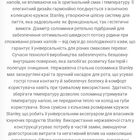
напоїв, не впливаючи на їх оригінальний смак і температуру. Її
елегантний дизайн гармонійно поєднується з іконічною
колекцією кружок Stanley, утворюючи цілісну систему для
пиття, яка задовольняє як функціональні, так і естетичні
вимоги. Діаметр соломинки ретельно підібраний для
забезпечення оптимальної швидкості потоку рідини при
споживанні різних напоїв — від смузі до охолодженого кави, що
гарантує її універсальність для різних смакових переваг.
Сучасні технології виробництва забезпечують безшовну
внутрішню поверхню, яка запобігає розвитку бактерій і
полегшує очищення. Нержавіюча стальна соломинка Stanley
має заокруглені краї та зручний насадок для рота, що усуває
гострі точки контакту й забезпечує безпеку й комфорт
користувача навіть при тривалому використанні. Здатність
зберігати температуру дозволяє соломинці утримувати
температуру напою, не передаючи тепло чи холод на губи
користувача. Вона сумісна з кількома розмірами кружок
Stanley, що робить її універсальним аксесуаром для власників
існуючих продуктів Stanley. Використання нержавіючої сталі у
конструкції усуває потребу в частій заміні, зменшуючи
довгострокові витрати та негативний вплив на навколишнє