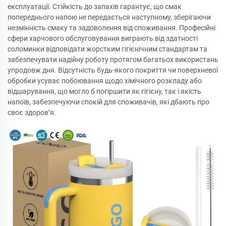
експлуатації. Стійкість до запахів гарантує, що смак
попереднього напою не передається наступному, зберігаючи
незмінність смаку та задоволення від споживання. Професійні
сфери харчового обслуговування виграють від здатності
соломинки відповідати жорстким гігієнічним стандартам та
забезпечувати надійну роботу протягом багатьох використань
упродовж дня. Відсутність будь-якого покриття чи поверхневої
обробки усуває побоювання щодо хімічного розкладу або
відшарування, що могло б погіршити як гігієну, так і якість
напоїв, забезпечуючи спокій для споживачів, які дбають про
своє здоров’я.