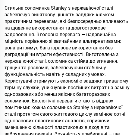
трубочкою, ізольований
кубок, багаторазовий
Стильна соломинка Stanley з нержавіючої сталі
термос з нержавіючої
забезпечує виняткову цінність завдяки кільком
сталі для сублімації
практичним перевагам, які безпосередньо впливають
на щоденне використання та довгострокове
задоволення. Її головна перевага — надзвичайна
міцність порівняно зі звичайними альтернативами:
вона витримує багаторазове використання без
деградації чи втрати ефективності. Виготовлена з
нержавіючої сталі, соломинка стійка до згинання,
тріщин та розломів, забезпечуючи стабільну
функціональність навіть у складних умовах.
Користувачі отримують економію завдяки тривалому
терміну служби, уникнувши постійних витрат на заміну
одноразових або менш якісних багаторазових
соломинок. Екологічні переваги стають відразу
помітними: кожна соломинка Stanley з нержавіючої
сталі протягом свого життєвого циклу замінює сотні
одноразових пластикових аналогів, сприяючи
зменшенню кількості пластикових відходів та
забруднення океанів. Зручність у прибиранні — ще