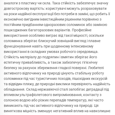
аналоги з пластику чи скла. Така стійкість забезпечує значну
довгострокову вартість: користувачі можуть розраховувати
на роки надійної експлуатації без потреби в заміні, що робить її
економічно вигідним інвестиційним рішенням порівняно з
постійним придбанням одноразових соломинок або заміною
пошкоджених багаторазових варіантів. Професійне
використання особливо виграє від такої міцності, оскільки
соломинка зберігає блискучий зовнішній вигляд і плавне
функціонування навіть при щоденному інтенсивному
використанні в складних умовах робочого середовища.
Стійкість матеріалу до подряпин і вмятин зберігає його
естетичну привабливість, а також забезпечує гігієнічну
безпеку за рахунок збереження гладкої поверхні. Любителі
активного відпочинку на природі цінують стабільну роботу
соломинки під час туристичних походів, пішохідних екскурсій
та відвідин пляжу, де природні виклики перевіряють надійність
обладнання. Склад нержавіючої сталі запобігає деградації під
впливом ультрафіолетового випромінювання, контакту з
солоною водою або різких перепадів температур, які часто
виникають під час активного відпочинку на природі. Ця
виняткова міцність зменшує негативний вплив на навколишнє