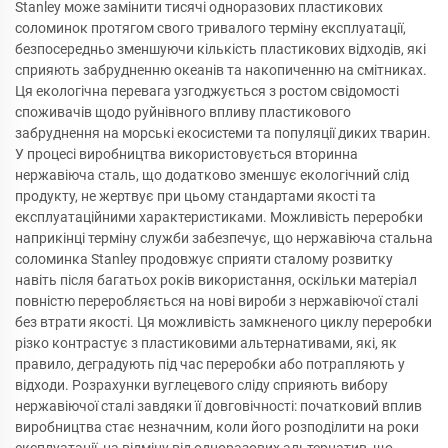
Stanley може замінити тисячі одноразових пластикових
соломинок протягом свого тривалого терміну експлуатації,
безпосередньо зменшуючи кількість пластикових відходів, які
сприяють забрудненню океанів та накопиченню на смітниках.
Ця екологічна перевага узгоджується з ростом свідомості
споживачів щодо руйнівного впливу пластикового
забруднення на морські екосистеми та популяції диких тварин.
У процесі виробництва використовується вторинна
нержавіюча сталь, що додатково зменшує екологічний слід
продукту, не жертвує при цьому стандартами якості та
експлуатаційними характеристиками. Можливість переробки
наприкінці терміну служби забезпечує, що нержавіюча стальна
соломинка Stanley продовжує сприяти сталому розвитку
навіть після багатьох років використання, оскільки матеріал
повністю переробляється на нові вироби з нержавіючої сталі
без втрати якості. Ця можливість замкненого циклу переробки
різко контрастує з пластиковими альтернативами, які, як
правило, деградують під час переробки або потрапляють у
відходи. Розрахунки вуглецевого сліду сприяють вибору
нержавіючої сталі завдяки її довговічності: початковий вплив
виробництва стає незначним, коли його розподілити на роки