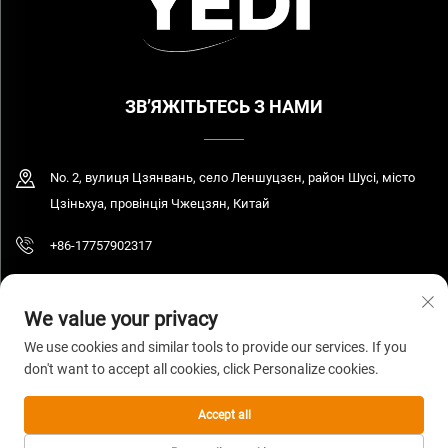
ЗВ’ЯЖІТЬТЕСЬ З НАМИ
No. 2, вулиця Цзянвань, село Леншуцзєн, район Шусі, місто
Цзіньхуа, провінція Чжецзян, Китай
+86-17757902317
[email protected]
We value your privacy
We use cookies and similar tools to provide our services. If you
don't want to accept all cookies, click Personalize cookies.
© 2026 Цзянсу Єді Індастрі енд Трейд Компані Лтд. Всі права захищені.
Політика конфіденційності
Accept all