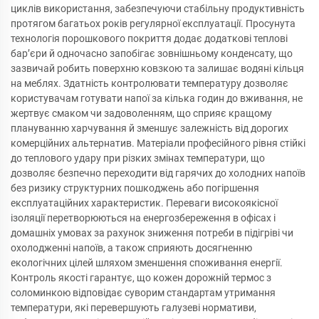
циклів використання, забезпечуючи стабільну продуктивність
протягом багатьох років регулярної експлуатації. Просунута
технологія порошкового покриття додає додаткові теплові
бар’єри й одночасно запобігає зовнішньому конденсату, що
зазвичай робить поверхню ковзкою та залишає водяні кільця
на меблях. Здатність контролювати температуру дозволяє
користувачам готувати напої за кілька годин до вживання, не
жертвує смаком чи задоволенням, що сприяє кращому
плануванню харчування й зменшує залежність від дорогих
комерційних альтернатив. Матеріали професійного рівня стійкі
до теплового удару при різких змінах температури, що
дозволяє безпечно переходити від гарячих до холодних напоїв
без ризику структурних пошкоджень або погіршення
експлуатаційних характеристик. Переваги високоякісної
ізоляції перетворюються на енергозбереження в офісах і
домашніх умовах за рахунок зниження потреби в підігріві чи
охолодженні напоїв, а також сприяють досягненню
екологічних цілей шляхом зменшення споживання енергії.
Контроль якості гарантує, що кожен дорожній термос з
соломинкою відповідає суворим стандартам утримання
температури, які перевершують галузеві нормативи,