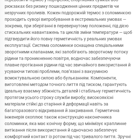
рюкзаках без ризику пошкодження цінних предметів чи
незручних проливів. Кожен подорожній термос з соломинкою
проходить суворі випробування в екстремальних умовах —
зокрема, при зберіганні в перевернутому положенні, під дією
стискальних навантажень та циклів зміни температури — щоб
підтвердити його повну герметичність у реальних умовах
експлуатації. Система соломинки оснащена спеціальними
зворотними клапанами, які запобігають зворотному потоку
рідини та проникненню повітря, водночас забезпечуючи
плавне протікання рідини під час звичайного використання й
усуваючи типові проблеми, пов’язані з вакуумною
всмоктувальною силою або бульканням. Компоненти,
виготовлені методом точного лиття під тиском, гарантують
ідеальну взаємну збіжність деталей і стабільну герметичність
протягом усього строку служби виробу; високоякісні
матеріали стійкі до старіння й деформації навіть за
багаторазового відкривання й закривання. Герметична
інженерія охоплює також конструкцію наконечника
соломинки, яка має конічну форму, що мінімізує краплинне
витікання після використання й одночасно забезпечує
комфортний контакт із ротом під час тривалого пиття. Зручні