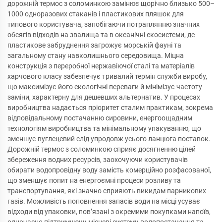
дорожній термос з соломинкою замінює щорічно близько 500–
1000 одноразових стаканів і пластикових пляшок для
типового користувача, запобігаючи потраплянню значних
обсягів відходів на звалища та в океанічні екосистеми, де
пластикове забруднення загрожує морській фауні та
загальному стану навколишнього середовища. Міцна
конструкція з переробної нержавіючої сталі та матеріалів
харчового класу забезпечує тривалий термін служби виробу,
що максимізує його екологічні переваги й мінімізує частоту
заміни, характерну для дешевших альтернатив. У процесах
виробництва надається пріоритет сталим практикам, зокрема
відповідальному постачанню сировини, енергоощадним
технологіям виробництва та мінімальному упакуванню, що
зменшує вуглецевий слід упродовж усього ланцюга поставок.
Дорожній термос з соломинкою сприяє досягненню цілей
збереження водних ресурсів, заохочуючи користувачів
обирати водопровідну воду замість комерційно розфасованої,
що зменшує попит на енергоємні процеси розливу та
транспортування, які значно сприяють викидам парникових
газів. Можливість поповнення запасів води на місці усуває
відходи від упаковки, пов’язані з окремими покупками напоїв,