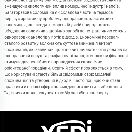
одночасно підтримуючи місцеві системи водопостачання та
зменшуючи екологічний вплив комерційної індустрії напоїв.
Багаторазова соломинка як складова частина термоса
вирішує зростаючу проблему одноразових пластикових
соломинок, що шкодять морській дикій природі: кожна
вбудована соломинка щорічно запобігає потраплянню сотень
одноразових аналогів у потік відходів. Економічні переваги
сталого розвитку включають суттєве зниження витрат
споживачів, які зазвичай щорічно витрачають сотні доларів на
одноразовий посуд та розфасовані напої, створюючи фінансові
стимули для постійного впровадження екологічно
орієнтованої поведінки. Освітній ефект проявляється в тому,
що користувачі стають більш свідомими своїх моделей
споживання та утворення відходів, часто поширюючи сталі
практики й на інші сфери повсякденного життя — зберігання
їжі, звички щодо покупок та вибір засобів транспорту.