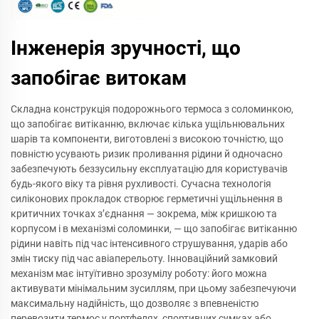
Інженерія зручності, що
запобігає витокам
Складна конструкція подорожнього термоса з соломинкою,
що запобігає витіканню, включає кілька ущільнювальних
шарів та компоненти, виготовлені з високою точністю, що
повністю усувають ризик проливання рідини й одночасно
забезпечують беззусильну експлуатацію для користувачів
будь-якого віку та рівня рухливості. Сучасна технологія
силіконових прокладок створює герметичні ущільнення в
критичних точках з’єднання — зокрема, між кришкою та
корпусом і в механізмі соломинки, — що запобігає витіканню
рідини навіть під час інтенсивного струшування, ударів або
змін тиску під час авіаперельоту. Інноваційний замковий
механізм має інтуїтивно зрозумілу роботу: його можна
активувати мінімальним зусиллям, при цьому забезпечуючи
максимальну надійність, що дозволяє з впевненістю
перевозити термос у портфелях, спортивних сумках або