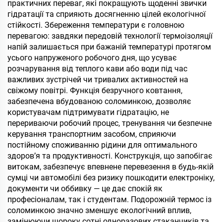
кавовий келих для офісу,
практичних переваг, які покращують щоденні звички
набір-подарунок
гідратації та сприяють досягненню цілей екологічної
стійкості. Збереження температури є головною
перевагою: завдяки передовій технології термоізоляції
напій залишається при бажаній температурі протягом
усього напруженого робочого дня, що усуває
розчарування від теплого кави або води під час
важливих зустрічей чи тривалих активностей на
свіжому повітрі. Функція безручного ковтання,
забезпечена вбудованою соломинкою, дозволяє
користувачам підтримувати гідратацію, не
перериваючи робочий процес, тренування чи безпечне
керування транспортним засобом, сприяючи
постійному споживанню рідини для оптимального
здоров’я та продуктивності. Конструкція, що запобігає
витокам, забезпечує впевнене перевезення в будь-якій
сумці чи автомобілі без ризику пошкодити електроніку,
документи чи оббивку — це дає спокій як
професіоналам, так і студентам. Подорожній термос із
соломинкою значно зменшує екологічний вплив,
замінюючи щороку сотні одноразових стаканчиків та