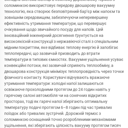
соломинкою використовує передову двошарову вакуумну
технологію, яка створює безповітряний бар’єр між напоєм та
зовнішнім середовищем, забезпечуючи неперевершену
ефективність утримання температури, що перевершує
очікування щодо звичайного посуду для напоїв. Цей
інноваційний інженерний досягнення ґрунтується на
високоякісній конструкції з нержавіючої сталі з спеціальним
мідним покриттям, яке відбиває теплову енергію й запобігає
теплопередачі, що зазвичай призводить до втрати
температури в типових ємностях. Вакуумне ущільнення усуває
конвекційні потоки, які зазвичай сприяють теплообміну, а
двошарова конструкція мінімізує теплопровідність через точки
фізичного контакту. Користувачі відчувають вражаюче
утримання температури: холодні напої залишаються
освіжаюче прохолодними протягом до 24 годин навіть у
гарячому салоні автомобіля чи на сонячних відкритих
просторах, тоді як гарячі напої зберігають оптимальну
температуру подачі протягом 6–8 годин під час тривалих
поїздок або тривалих зустрічей. Дорожній термос з
соломинкою оснащений точно розробленими механізмами
ущільнення, які зберігають цілісність вакууму протягом тисяч