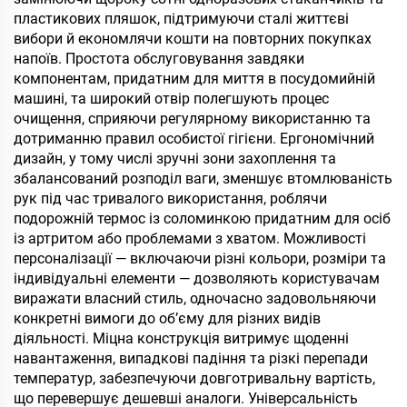
пластикових пляшок, підтримуючи сталі життєві
вибори й економлячи кошти на повторних покупках
напоїв. Простота обслуговування завдяки
компонентам, придатним для миття в посудомийній
машині, та широкий отвір полегшують процес
очищення, сприяючи регулярному використанню та
дотриманню правил особистої гігієни. Ергономічний
дизайн, у тому числі зручні зони захоплення та
збалансований розподіл ваги, зменшує втомлюваність
рук під час тривалого використання, роблячи
подорожній термос із соломинкою придатним для осіб
із артритом або проблемами з хватом. Можливості
персоналізації — включаючи різні кольори, розміри та
індивідуальні елементи — дозволяють користувачам
виражати власний стиль, одночасно задовольняючи
конкретні вимоги до об’єму для різних видів
діяльності. Міцна конструкція витримує щоденні
навантаження, випадкові падіння та різкі перепади
температур, забезпечуючи довготривальну вартість,
що перевершує дешевші аналоги. Універсальність