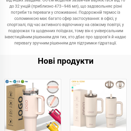
від інших завдань. Об’єм моделей зазвичай варіюється від 16
до 32 унцій (приблизно 473–946 мл), що задовольняє різні
потреби та переваги у споживанні. Подорожній термос із
соломинкою має багато сфер застосування: в офісі, у
спортзалі, під час активного відпочинку на свіжому повітрі, у
подорожах та щоденних поїздках, тому він є універсальним
інвестиційним рішенням для тих, хто дбає про здоров’я й надає
перевагу зручним рішенням для підтримки гідратації.
Нові продукти