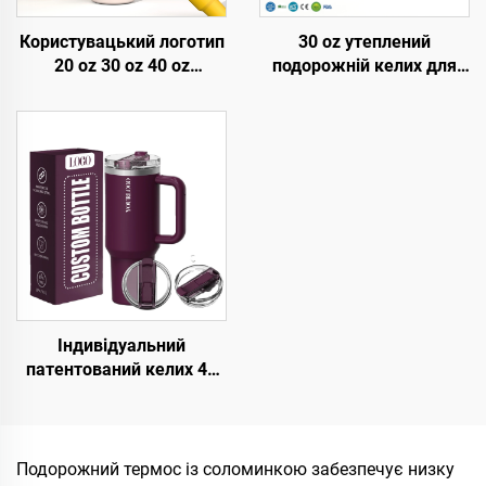
Користувацький логотип
30 oz утеплений
20 oz 30 oz 40 oz
подорожній келих для
Нержавіюча сталь
кави з льодом з
подвійні стіни вакуумний
патентованою кришкою
металевий подорожній
багаторазове
кавовий келих 20 oz 30
використання
oz 40 oz Тумблер з
нержавіюча сталь
ручкою
пляшка для води
тумблер з ручкою
соломінкою
Індивідуальний
патентований келих 40
унцій з подвійною
стінкою з нержавіючої
сталі з кришкою, з
ручкою, подорожній
Подорожний термос із соломинкою забезпечує низку