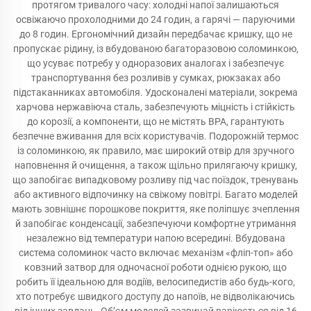
протягом тривалого часу: холодні напої залишаються
освіжаючо прохолодними до 24 годин, а гарячі — паруючими
до 8 годин. Ергономічний дизайн передбачає кришку, що не
пропускає рідину, із вбудованою багаторазовою соломинкою,
що усуває потребу у одноразових аналогах і забезпечує
транспортування без розливів у сумках, рюкзаках або
підстаканниках автомобіля. Удосконалені матеріали, зокрема
харчова нержавіюча сталь, забезпечують міцність і стійкість
до корозії, а компоненти, що не містять BPA, гарантують
безпечне вживання для всіх користувачів. Подорожній термос
із соломинкою, як правило, має широкий отвір для зручного
наповнення й очищення, а також щільно прилягаючу кришку,
що запобігає випадковому розливу під час поїздок, тренувань
або активного відпочинку на свіжому повітрі. Багато моделей
мають зовнішнє порошкове покриття, яке поліпшує зчеплення
й запобігає конденсації, забезпечуючи комфортне утримання
незалежно від температури напою всередині. Вбудована
система соломинок часто включає механізм «фліп-топ» або
ковзний затвор для одночасної роботи однією рукою, що
робить її ідеальною для водіїв, велосипедистів або будь-кого,
хто потребує швидкого доступу до напоїв, не відволікаючись