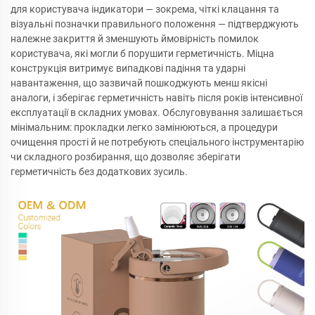
для користувача індикатори — зокрема, чіткі клацання та
візуальні позначки правильного положення — підтверджують
належне закриття й зменшують ймовірність помилок
користувача, які могли б порушити герметичність. Міцна
конструкція витримує випадкові падіння та ударні
навантаження, що зазвичай пошкоджують менш якісні
аналоги, і зберігає герметичність навіть після років інтенсивної
експлуатації в складних умовах. Обслуговування залишається
мінімальним: прокладки легко замінюються, а процедури
очищення прості й не потребують спеціального інструментарію
чи складного розбирання, що дозволяє зберігати
герметичність без додаткових зусиль.