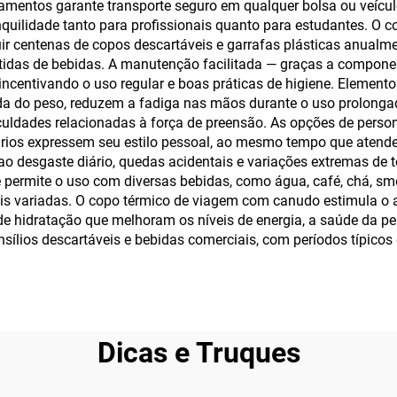
mentos garante transporte seguro em qualquer bolsa ou veículo
uilidade tanto para profissionais quanto para estudantes. O 
ir centenas de copos descartáveis e garrafas plásticas anualme
idas de bebidas. A manutenção facilitada — graças a componen
, incentivando o uso regular e boas práticas de higiene. Eleme
ada do peso, reduzem a fadiga nas mãos durante o uso prolong
uldades relacionadas à força de preensão. As opções de person
ios expressem seu estilo pessoal, ao mesmo tempo que atendem
e ao desgaste diário, quedas acidentais e variações extremas de
e permite o uso com diversas bebidas, como água, café, chá, sm
nais variadas. O copo térmico de viagem com canudo estimula
 hidratação que melhoram os níveis de energia, a saúde da pele
nsílios descartáveis e bebidas comerciais, com períodos típico
Dicas e Truques