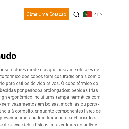
Obter Uma Cotação
PT
nudo
a consumidores modernos que buscam soluções de
to térmico dos copos térmicos tradicionais com a
o para estilos de vida ativos. O copo térmico de
ebidas por períodos prolongados: bebidas frias
esign ergonômico inclui uma tampa hermética com
te sem vazamentos em bolsas, mochilas ou porta-
tência à corrosão, enquanto componentes livres de
resenta uma abertura larga para enchimento e
s, exercícios físicos ou aventuras ao ar livre.