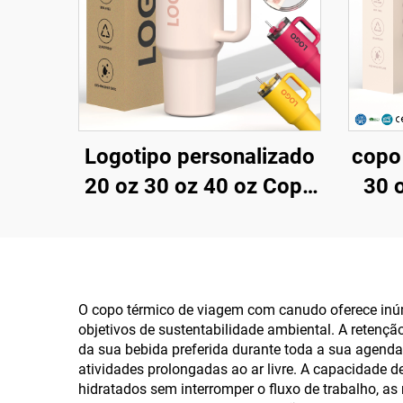
Logotipo personalizado
copo 
20 oz 30 oz 40 oz Copo
30 
de Café em Metal, Aço
ge
Inoxidável, Dupla
pa
Parede, a Vácuo, 20oz
re
30oz 40oz Copo com
ino
O copo térmico de viagem com canudo oferece inúm
objetivos de sustentabilidade ambiental. A retenç
Alça
da sua bebida preferida durante toda a sua agend
atividades prolongadas ao ar livre. A capacidade 
hidratados sem interromper o fluxo de trabalho, a