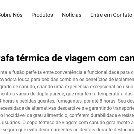
Sobre Nós
Produtos
Notícias
Entre em Contato
rafa térmica de viagem com ca
ta a fusão perfeita entre conveniência e funcionalidade par
inovadora louça para bebidas combina os benefícios de isolamen
grado de canudo, criando uma experiência excepcional ao usuári
ento a vácuo de dupla parede, que mantém a temperatura das b
 horas e bebidas quentes, fumegantes, por até 8 horas. Seu d
necessidade de alternativas descartáveis e garantindo transpor
 inoxidável de grau alimentício, conferem durabilidade e resis
usuários. O copo térmico de viagem com canudo geralmente ap
seguro que evita derramamentos acidentais durante deslocamento