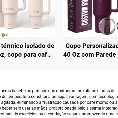
térmico isolado de
Copo Personaliza
oz, copo para café
40 Oz com Parede 
lado com tampa
Isolada em Aç
tenteada, garrafa
Inoxidável e Ta
utilizável em aço
Patenteada com A
xidável, copo com
Caneca de Viagem
eros benefícios práticos que aprimoram as rotinas diárias d
ão de temperatura constitui a principal vantagem, com tecnolog
alça e canudo
Café, Conjunto Pr
a agitada, eliminando a frustração causada por café morno ou 
para Escritóri
de beber sem usar as mãos, proporcionada pelo sistema integra
s rotinas de exercícios ou a condução segura, promovendo uma i