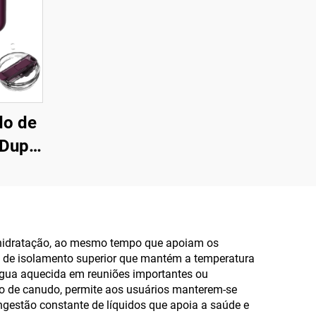
do de
Dupla
o
mpa
lça,
 para
e hidratação, ao mesmo tempo que apoiam os
ia de isolamento superior que mantém a temperatura
esente
água aquecida em reuniões importantes ou
o
do de canudo, permite aos usuários manterem-se
ngestão constante de líquidos que apoia a saúde e