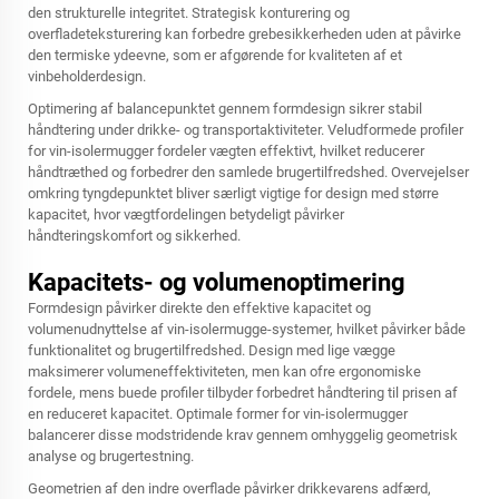
den strukturelle integritet. Strategisk konturering og
overfladeteksturering kan forbedre grebesikkerheden uden at påvirke
den termiske ydeevne, som er afgørende for kvaliteten af et
vinbeholderdesign.
Optimering af balancepunktet gennem formdesign sikrer stabil
håndtering under drikke- og transportaktiviteter. Veludformede profiler
for vin-isolermugger fordeler vægten effektivt, hvilket reducerer
håndtræthed og forbedrer den samlede brugertilfredshed. Overvejelser
omkring tyngdepunktet bliver særligt vigtige for design med større
kapacitet, hvor vægtfordelingen betydeligt påvirker
håndteringskomfort og sikkerhed.
Kapacitets- og volumenoptimering
Formdesign påvirker direkte den effektive kapacitet og
volumenudnyttelse af vin-isolermugge-systemer, hvilket påvirker både
funktionalitet og brugertilfredshed. Design med lige vægge
maksimerer volumeneffektiviteten, men kan ofre ergonomiske
fordele, mens buede profiler tilbyder forbedret håndtering til prisen af
en reduceret kapacitet. Optimale former for vin-isolermugger
balancerer disse modstridende krav gennem omhyggelig geometrisk
analyse og brugertestning.
Geometrien af den indre overflade påvirker drikkevarens adfærd,