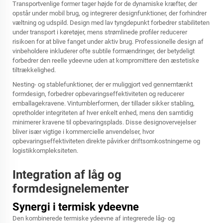
Transportvenlige former tager højde for de dynamiske kræfter, der
opstår under mobil brug, og integrerer designfunktioner, der forhindrer
væltning og udspild. Design med lav tyngdepunkt forbedrer stabiliteten
under transport i køretøjer, mens strømlinede profiler reducerer
risikoen for at blive fanget under aktiv brug. Professionelle design af
vinbeholdere inkluderer ofte subtile formændringer, der betydeligt
forbedrer den reelle ydeevne uden at kompromittere den æstetiske
tiltrækkelighed.
Nesting- og stablefunktioner, der er muliggjort ved gennemtænkt
formdesign, forbedrer opbevaringseffektiviteten og reducerer
emballagekravene. Vintumblerformen, der tillader sikker stabling,
opretholder integriteten af hver enkelt enhed, mens den samtidig
minimerer kravene til opbevaringsplads. Disse designovervejelser
bliver især vigtige i kommercielle anvendelser, hvor
opbevaringseffektiviteten direkte påvirker driftsomkostningerne og
logistikkompleksiteten.
Integration af låg og
formdesignelementer
Synergi i termisk ydeevne
Den kombinerede termiske ydeevne af integrerede låg- og