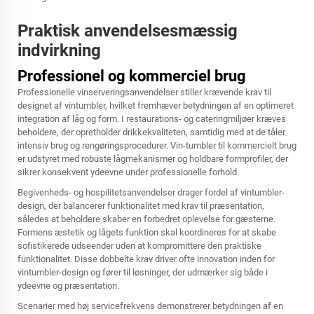
Praktisk anvendelsesmæssig
indvirkning
Professionel og kommerciel brug
Professionelle vinserveringsanvendelser stiller krævende krav til
designet af vintumbler, hvilket fremhæver betydningen af en optimeret
integration af låg og form. I restaurations- og cateringmiljøer kræves
beholdere, der opretholder drikkekvaliteten, samtidig med at de tåler
intensiv brug og rengøringsprocedurer. Vin-tumbler til kommercielt brug
er udstyret med robuste lågmekanismer og holdbare formprofiler, der
sikrer konsekvent ydeevne under professionelle forhold.
Begivenheds- og hospilitetsanvendelser drager fordel af vintumbler-
design, der balancerer funktionalitet med krav til præsentation,
således at beholdere skaber en forbedret oplevelse for gæsterne.
Formens æstetik og lågets funktion skal koordineres for at skabe
sofistikerede udseender uden at kompromittere den praktiske
funktionalitet. Disse dobbelte krav driver ofte innovation inden for
vintumbler-design og fører til løsninger, der udmærker sig både i
ydeevne og præsentation.
Scenarier med høj servicefrekvens demonstrerer betydningen af en