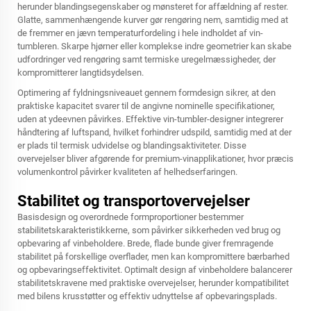
herunder blandingsegenskaber og mønsteret for affældning af rester.
Glatte, sammenhængende kurver gør rengøring nem, samtidig med at
de fremmer en jævn temperaturfordeling i hele indholdet af vin-
tumbleren. Skarpe hjørner eller komplekse indre geometrier kan skabe
udfordringer ved rengøring samt termiske uregelmæssigheder, der
kompromitterer langtidsydelsen.
Optimering af fyldningsniveauet gennem formdesign sikrer, at den
praktiske kapacitet svarer til de angivne nominelle specifikationer,
uden at ydeevnen påvirkes. Effektive vin-tumbler-designer integrerer
håndtering af luftspand, hvilket forhindrer udspild, samtidig med at der
er plads til termisk udvidelse og blandingsaktiviteter. Disse
overvejelser bliver afgørende for premium-vinapplikationer, hvor præcis
volumenkontrol påvirker kvaliteten af helhedserfaringen.
Stabilitet og transportovervejelser
Basisdesign og overordnede formproportioner bestemmer
stabilitetskarakteristikkerne, som påvirker sikkerheden ved brug og
opbevaring af vinbeholdere. Brede, flade bunde giver fremragende
stabilitet på forskellige overflader, men kan kompromittere bærbarhed
og opbevaringseffektivitet. Optimalt design af vinbeholdere balancerer
stabilitetskravene med praktiske overvejelser, herunder kompatibilitet
med bilens krusstøtter og effektiv udnyttelse af opbevaringsplads.