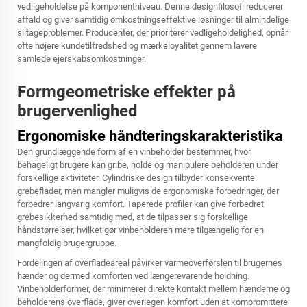
vedligeholdelse på komponentniveau. Denne designfilosofi reducerer
affald og giver samtidig omkostningseffektive løsninger til almindelige
slitageproblemer. Producenter, der prioriterer vedligeholdelighed, opnår
ofte højere kundetilfredshed og mærkeloyalitet gennem lavere
samlede ejerskabsomkostninger.
Formgeometriske effekter på
brugervenlighed
Ergonomiske håndteringskarakteristika
Den grundlæggende form af en vinbeholder bestemmer, hvor
behageligt brugere kan gribe, holde og manipulere beholderen under
forskellige aktiviteter. Cylindriske design tilbyder konsekvente
grebeflader, men mangler muligvis de ergonomiske forbedringer, der
forbedrer langvarig komfort. Taperede profiler kan give forbedret
grebesikkerhed samtidig med, at de tilpasser sig forskellige
håndstørrelser, hvilket gør vinbeholderen mere tilgængelig for en
mangfoldig brugergruppe.
Fordelingen af overfladeareal påvirker varmeoverførslen til brugernes
hænder og dermed komforten ved længerevarende holdning.
Vinbeholderformer, der minimerer direkte kontakt mellem hænderne og
beholderens overflade, giver overlegen komfort uden at kompromittere