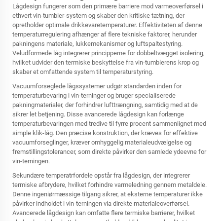
Lågdesign fungerer som den primære barriere mod varmeoverførsel i
ethvert vin-tumbler-system og skaber den kritiske tætning, der
opretholder optimale drikkevaretemperaturer. Effektiviteten af denne
temperaturregulering afhænger af flere tekniske faktorer, herunder
pakningens materiale, lukkemekanismer og luftspaltestyring.
Veludformede låg integrerer principperne for dobbeltvægget isolering,
hvilket udvider den termiske beskyttelse fra vin-tumblerens krop og
skaber et omfattende system til temperaturstyring.
Vacuumforseglede lågssystemer udgør standarden inden for
temperaturbevaring i vin-terninger og bruger specialiserede
pakningmaterialer, der forhindrer lufttrængning, samtidig med at de
sikrer let betjening. Disse avancerede lågdesign kan forlænge
temperaturbevaringen med tredive til fyrre procent sammenlignet med
simple klik-låg. Den præcise konstruktion, der kræves for effektive
vacuumforseglinger, kræver omhyggelig materialeudvælgelse og
fremstillingstolerancer, som direkte påvirker den samlede ydeevne for
vin-terningen.
Sekundære temperatrfordele opstår fra lågdesign, der integrerer
termiske afbrydere, hvilket forhindre varmeledning gennem metaldele.
Denne ingeniørmæssige tilgang sikrer, at eksterne temperaturer ikke
påvirker indholdet i vin-terningen via direkte materialeoverførsel.
Avancerede lågdesign kan omfatte flere termiske barrierer, hvilket