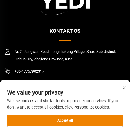
KONTAKT OS
Nr. 2, Jiangwan Road, Lengshukeng Village, Shuxi Sub-district,
Jinhua City, Zhejiang Province, Kina
+86-17757902317
[email protected]
We value your privacy
We use cookies and similar tools to provide our services. If you
don't want to accept all cookies, click Personalize cookies.
Copyright © 2026 Zhejiang Yedi Industry And Trade Co., Ltd. Alle rettigheder
forbeholdt.
Privatlivspolitik
Accept all