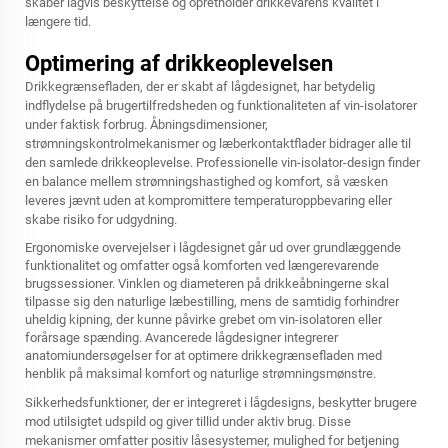
skaber lagvis beskyttelse og opretholder drikkevarens kvalitet i
længere tid.
Optimering af drikkeoplevelsen
Drikkegrænsefladen, der er skabt af lågdesignet, har betydelig
indflydelse på brugertilfredsheden og funktionaliteten af vin-isolatorer
under faktisk forbrug. Åbningsdimensioner,
strømningskontrolmekanismer og læberkontaktflader bidrager alle til
den samlede drikkeoplevelse. Professionelle vin-isolator-design finder
en balance mellem strømningshastighed og komfort, så væsken
leveres jævnt uden at kompromittere temperaturoppbevaring eller
skabe risiko for udgydning.
Ergonomiske overvejelser i lågdesignet går ud over grundlæggende
funktionalitet og omfatter også komforten ved længerevarende
brugssessioner. Vinklen og diameteren på drikkeåbningerne skal
tilpasse sig den naturlige læbestilling, mens de samtidig forhindrer
uheldig kipning, der kunne påvirke grebet om vin-isolatoren eller
forårsage spænding. Avancerede lågdesigner integrerer
anatomiundersøgelser for at optimere drikkegrænsefladen med
henblik på maksimal komfort og naturlige strømningsmønstre.
Sikkerhedsfunktioner, der er integreret i lågdesigns, beskytter brugere
mod utilsigtet udspild og giver tillid under aktiv brug. Disse
mekanismer omfatter positiv låsesystemer, mulighed for betjening