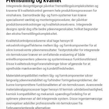
Fremstilling og kvalitet
Integrerede designtilgange påvirker fremstillingskompleksiteten og
kravene til kvalitetskontrol gennem hele produktionsprocessen for
vinshakere. Samordnede låg- og form-systemer kan kræve
specialiseret værktøj og monteringsprocedurer, der påvirker
produktionsomkostninger og kvalitetskonsekvens. Integrerede
designs opnår dog ofte bedre ydeevnegenskaber, hvilket begrundar
den ekstra fremstillingskompleksitet.
Kvalitetskontrolprocedurerne skal tage hensyn til
vekselvirkningseffekterne mellem låg- og formkomponenter for at
sikre konsekvente ydeevneresultater. Testprotokoller for integrerede
vin-termokruser kræver en omfattende evaluering af både
enkeltkomponenters ydeevne og systemniveaus funktionstilstand.
Disse kvalitetssikringsforanstaltninger bliver afgørende for at
opretholde mærkeværdien og kundetilfredsheden.
Materialekompatibilitet mellem låg- og formkomponenter sikrer
langvarig ydeevnestabilitet og forhindrer forringelsesproblemer, der
kunne kompromittere funktionaliteten af vin-termokrusen. Avancerede
materialevalgsprocesser tager hensyn til termisk udvidelseshastighed,
kemisk kompatibilitet og mekanisk spændingsfordeling for at
optimere ydeevnen af det integrerede system. Disse ingeniørmæssige
overvejelser adskiller professionelle vin-termokruser fra
forbrugerorienterede alternativer.