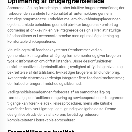
Optimering af brugergrænseflade
Samordnet låg- og formdesign skaber intuitive brugergrænseflader, der
forbedrer den samlede funktionalitet af vintermokkere gennem
naturlige brugsmønstre. Forholdet mellem drikkeåbningsplaceringen
og den samlede beholders geometri påvirker brugerens komfort og
optimering af drikkevinklen. Velintegrerede design sikrer, at naturlige
håndpositioner er i overensstemmelse med optimal lågbetjening og
komfortable drikkepositioner.
Visuelle og taktil feedbacksystemer fremkommer ved en
gennemtænkt integration af låg- og formelementer og giver brugeren
tydelig information om driftstilstanden. Disse designfunktioner
omfatter positive indgrebsindikatorer, synlighed af fyldningsniveau og
bekræftelse af driftstilstand, hvilket øger brugerens tillid under brug.
Avancerede vintermokkerdesign integrerer flere feedbackmekanismer,
der forbedrer brugertilfredshed og sikkerhed.
Vedligeholdelsesadgangen forbedres af en samordnet låg- og
formdesign, der faciliterer rengøring og serviceoperationer. Integrerede
tilgange kan forenkle adskillelsesprocedurer, mens alle kritiske
overflader forbliver tilgængelige til grundig vedligeholdelse. Denne
designfilosofi udvider vinshakerens levetid og reducerer
kompleksiteten i korrekt plejeprocedurer.