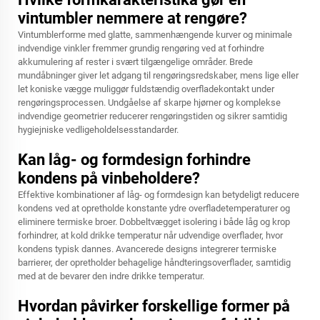
vintumbler nemmere at rengøre?
Vintumblerforme med glatte, sammenhængende kurver og minimale
indvendige vinkler fremmer grundig rengøring ved at forhindre
akkumulering af rester i svært tilgængelige områder. Brede
mundåbninger giver let adgang til rengøringsredskaber, mens lige eller
let koniske vægge muliggør fuldstændig overfladekontakt under
rengøringsprocessen. Undgåelse af skarpe hjørner og komplekse
indvendige geometrier reducerer rengøringstiden og sikrer samtidig
hygiejniske vedligeholdelsesstandarder.
Kan låg- og formdesign forhindre
kondens på vinbeholdere?
Effektive kombinationer af låg- og formdesign kan betydeligt reducere
kondens ved at opretholde konstante ydre overfladetemperaturer og
eliminere termiske broer. Dobbeltvægget isolering i både låg og krop
forhindrer, at kold drikke temperatur når udvendige overflader, hvor
kondens typisk dannes. Avancerede designs integrerer termiske
barrierer, der opretholder behagelige håndteringsoverflader, samtidig
med at de bevarer den indre drikke temperatur.
Hvordan påvirker forskellige former på