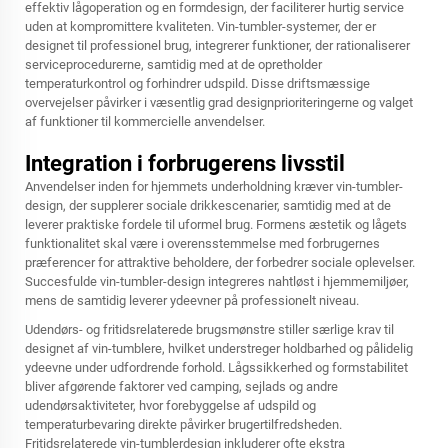
effektiv lågoperation og en formdesign, der faciliterer hurtig service
uden at kompromittere kvaliteten. Vin-tumbler-systemer, der er
designet til professionel brug, integrerer funktioner, der rationaliserer
serviceprocedurerne, samtidig med at de opretholder
temperaturkontrol og forhindrer udspild. Disse driftsmæssige
overvejelser påvirker i væsentlig grad designprioriteringerne og valget
af funktioner til kommercielle anvendelser.
Integration i forbrugerens livsstil
Anvendelser inden for hjemmets underholdning kræver vin-tumbler-
design, der supplerer sociale drikkescenarier, samtidig med at de
leverer praktiske fordele til uformel brug. Formens æstetik og lågets
funktionalitet skal være i overensstemmelse med forbrugernes
præferencer for attraktive beholdere, der forbedrer sociale oplevelser.
Succesfulde vin-tumbler-design integreres nahtløst i hjemmemiljøer,
mens de samtidig leverer ydeevner på professionelt niveau.
Udendørs- og fritidsrelaterede brugsmønstre stiller særlige krav til
designet af vin-tumblere, hvilket understreger holdbarhed og pålidelig
ydeevne under udfordrende forhold. Lågssikkerhed og formstabilitet
bliver afgørende faktorer ved camping, sejlads og andre
udendørsaktiviteter, hvor forebyggelse af udspild og
temperaturbevaring direkte påvirker brugertilfredsheden.
Fritidsrelaterede vin-tumblerdesign inkluderer ofte ekstra