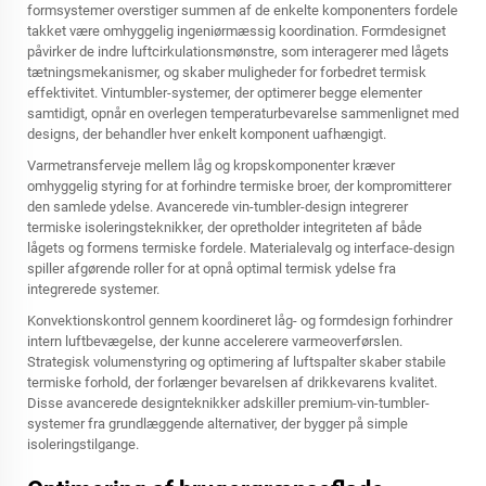
formsystemer overstiger summen af de enkelte komponenters fordele
takket være omhyggelig ingeniørmæssig koordination. Formdesignet
påvirker de indre luftcirkulationsmønstre, som interagerer med lågets
tætningsmekanismer, og skaber muligheder for forbedret termisk
effektivitet. Vintumbler-systemer, der optimerer begge elementer
samtidigt, opnår en overlegen temperaturbevarelse sammenlignet med
designs, der behandler hver enkelt komponent uafhængigt.
Varmetransferveje mellem låg og kropskomponenter kræver
omhyggelig styring for at forhindre termiske broer, der kompromitterer
den samlede ydelse. Avancerede vin-tumbler-design integrerer
termiske isoleringsteknikker, der opretholder integriteten af både
lågets og formens termiske fordele. Materialevalg og interface-design
spiller afgørende roller for at opnå optimal termisk ydelse fra
integrerede systemer.
Konvektionskontrol gennem koordineret låg- og formdesign forhindrer
intern luftbevægelse, der kunne accelerere varmeoverførslen.
Strategisk volumenstyring og optimering af luftspalter skaber stabile
termiske forhold, der forlænger bevarelsen af drikkevarens kvalitet.
Disse avancerede designteknikker adskiller premium-vin-tumbler-
systemer fra grundlæggende alternativer, der bygger på simple
isoleringstilgange.