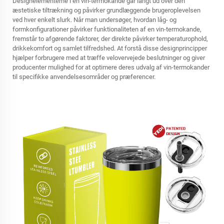
Designelementerne i en vin-termokande går langt ud over den
æstetiske tiltrækning og påvirker grundlæggende brugeroplevelsen
ved hver enkelt slurk. Når man undersøger, hvordan låg- og
formkonfigurationer påvirker funktionaliteten af en vin-termokande,
fremstår to afgørende faktorer, der direkte påvirker temperaturophold,
drikkekomfort og samlet tilfredshed. At forstå disse designprincipper
hjælper forbrugere med at træffe velovervejede beslutninger og giver
producenter mulighed for at optimere deres udvalg af vin-termokander
til specifikke anvendelsesområder og præferencer.