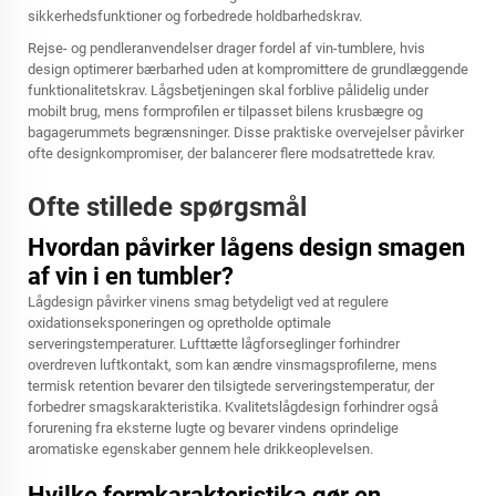
sikkerhedsfunktioner og forbedrede holdbarhedskrav.
Rejse- og pendleranvendelser drager fordel af vin-tumblere, hvis
design optimerer bærbarhed uden at kompromittere de grundlæggende
funktionalitetskrav. Lågsbetjeningen skal forblive pålidelig under
mobilt brug, mens formprofilen er tilpasset bilens krusbægre og
bagagerummets begrænsninger. Disse praktiske overvejelser påvirker
ofte designkompromiser, der balancerer flere modsatrettede krav.
Ofte stillede spørgsmål
Hvordan påvirker lågens design smagen
af vin i en tumbler?
Lågdesign påvirker vinens smag betydeligt ved at regulere
oxidationseksponeringen og opretholde optimale
serveringstemperaturer. Lufttætte lågforseglinger forhindrer
overdreven luftkontakt, som kan ændre vinsmagsprofilerne, mens
termisk retention bevarer den tilsigtede serveringstemperatur, der
forbedrer smagskarakteristika. Kvalitetslågdesign forhindrer også
forurening fra eksterne lugte og bevarer vindens oprindelige
aromatiske egenskaber gennem hele drikkeoplevelsen.
Hvilke formkarakteristika gør en