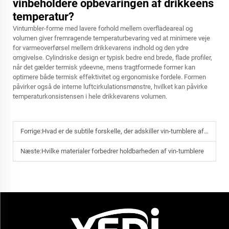
vinbeholdere opbevaringen af drikkeens
temperatur?
Vintumbler-forme med lavere forhold mellem overfladeareal og
volumen giver fremragende temperaturbevaring ved at minimere veje
for varmeoverførsel mellem drikkevarens indhold og den ydre
omgivelse. Cylindriske design er typisk bedre end brede, flade profiler,
når det gælder termisk ydeevne, mens tragtformede former kan
optimere både termisk effektivitet og ergonomiske fordele. Formen
påvirker også de interne luftcirkulationsmønstre, hvilket kan påvirke
temperaturkonsistensen i hele drikkevarens volumen.
Forrige:
Hvad er de subtile forskelle, der adskiller vin-tumblere af høj kvalitet
Næste:
Hvilke materialer forbedrer holdbarheden af vin-tumblere