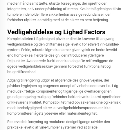
med én hånd samt tætte, utætte forseglinger, der opretholder
integriteten, selv under påvirkning af stress. Kvalitetslågdesigns til vin-
tumblere indeholder flere sikkerhedsmæssige redundanser, der
forhindrer ulykker, samtidig med at de sikrer en nem betjening.
Vedligeholdelse og Lighed Factors
Kompleksiteten i lågdesignet påvirker direkte kravene til langvarig
vedligeholdelse og den driftsmæssige levetid for ethvert vin-tumbler-
system. Enkle, robuste lågmekanismer giver typisk en bedre levetid
end komplekse, flerdelte design, der introducerer yderligere
fejlpunkter. Avancerede funktioner kan dog ofte retfærdiggøre de
øgede vedligeholdelseskrav gennem forbedret funktionalitet og
brugertilfredshed.
Adgang til rengøring udgør et afgørende designovervejelse, der
påvirker hygiejnen og brugernes accept af vinbeholdere over tid. Låg
med udskiftelige komponenter og tilgængelige overflader gør en
grundig rengøring mulig og forhindrer bakterievækst samt opretholder
drikkevarens kvalitet. Kompatibilitet med opvaskemaskine og kemisk
modstandsdygtighed sikrer, at vedligeholdelsesprocedurer ikke
kompromitterer lågets ydeevne eller materialeintegritet.
Reservedelsforsyning og modulære designtilgange udvider den
praktiske levetid af
vine-tumbler
systemer ved at tillade