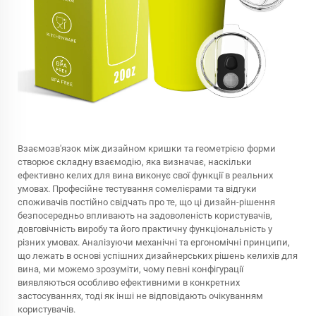
Взаємозв'язок між дизайном кришки та геометрією форми
створює складну взаємодію, яка визначає, наскільки
ефективно келих для вина виконує свої функції в реальних
умовах. Професійне тестування сомелієрами та відгуки
споживачів постійно свідчать про те, що ці дизайн-рішення
безпосередньо впливають на задоволеність користувачів,
довговічність виробу та його практичну функціональність у
різних умовах. Аналізуючи механічні та ергономічні принципи,
що лежать в основі успішних дизайнерських рішень келихів для
вина, ми можемо зрозуміти, чому певні конфігурації
виявляються особливо ефективними в конкретних
застосуваннях, тоді як інші не відповідають очікуванням
користувачів.