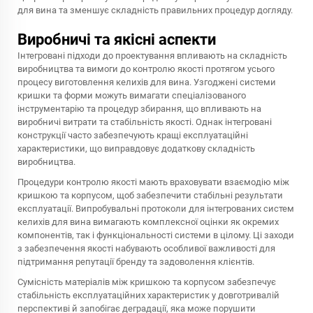
для вина та зменшує складність правильних процедур догляду.
Виробничі та якісні аспекти
Інтегровані підходи до проектування впливають на складність
виробництва та вимоги до контролю якості протягом усього
процесу виготовлення келихів для вина. Узгоджені системи
кришки та форми можуть вимагати спеціалізованого
інструментарію та процедур збирання, що впливають на
виробничі витрати та стабільність якості. Однак інтегровані
конструкції часто забезпечують кращі експлуатаційні
характеристики, що виправдовує додаткову складність
виробництва.
Процедури контролю якості мають враховувати взаємодію між
кришкою та корпусом, щоб забезпечити стабільні результати
експлуатації. Випробувальні протоколи для інтегрованих систем
келихів для вина вимагають комплексної оцінки як окремих
компонентів, так і функціональності системи в цілому. Ці заходи
з забезпечення якості набувають особливої важливості для
підтримання репутації бренду та задоволення клієнтів.
Сумісність матеріалів між кришкою та корпусом забезпечує
стабільність експлуатаційних характеристик у довготривалій
перспективі й запобігає деградації, яка може порушити