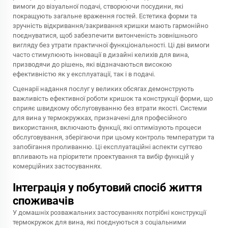
вимоги до візуальної подачі, створюючи посудини, які
покращують загальне враження гостей. Естетика форми та
зручність відкривання/закривання кришки мають гармонійно
поєднуватися, щоб забезпечити витонченість зовнішнього
вигляду без утрати практичної функціональності. Ці дві вимоги
часто стимулюють інновації в дизайні келихів для вина,
призводячи до рішень, які відзначаються високою
ефективністю як у експлуатації, так і в подачі.
Сценарії надання послуг у великих обсягах демонструють
важливість ефективної роботи кришок та конструкції форми, що
сприяє швидкому обслуговуванню без втрати якості. Системи
для вина у термокружках, призначені для професійного
використання, включають функції, які оптимізують процеси
обслуговування, зберігаючи при цьому контроль температури та
запобігання проливанню. Ці експлуатаційні аспекти суттєво
впливають на пріоритети проектування та вибір функцій у
комерційних застосуваннях.
Інтеграція у побутовий спосіб життя
споживачів
У домашніх розважальних застосуваннях потрібні конструкції
термокружок для вина, які поєднуються з соціальними