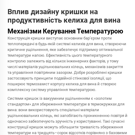
Вплив дизайну кришки на
продуктивність келиха для вина
Механізми Керування Температурою
Конструкція кришки виступає основним бар’єром проти
теплопередачі в будь-якій системі келихів для вина, створюючи
критичне ущільнення, яке забезпечує підтримку оптимальної
температури напою. Ефективність цього температурного
контролю залежить від кількох інженерних факторів, у тому
числі матеріалів ущільнювальних кілець, механізмів закриття
та управління повітряним зазором. Добре розроблені кришки
застосовують принципи подвійної стінкової ізоляції, що
поширює термозахист корпусу келиха для вина й створює
комплексну систему управління температурою.
Системи кришок із вакуумним ущільненням є «золотим
стандартом» для збереження температури в термокружках для
вина: вони використовують спеціальні матеріали
ущільнювальних кілець, які запобігають проникненню повітря й
одночасно забезпечують зручність у користуванні. Такі сучасні
конструкції кришок можуть збільшити тривалість збереження
температури на тридцять–сорок відсотків порівняно з базовими