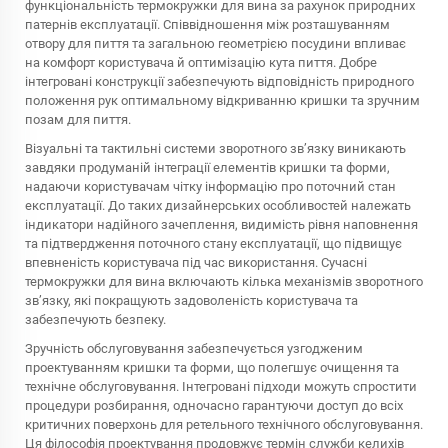
функціональність термокружки для вина за рахунок природних
патернів експлуатації. Співвідношення між розташуванням
отвору для пиття та загальною геометрією посудини впливає
на комфорт користувача й оптимізацію кута пиття. Добре
інтегровані конструкції забезпечують відповідність природного
положення рук оптимальному відкриванню кришки та зручним
позам для пиття.
Візуальні та тактильні системи зворотного зв’язку виникають
завдяки продуманій інтеграції елементів кришки та форми,
надаючи користувачам чітку інформацію про поточний стан
експлуатації. До таких дизайнерських особливостей належать
індикатори надійного зачеплення, видимість рівня наповнення
та підтвердження поточного стану експлуатації, що підвищує
впевненість користувача під час використання. Сучасні
термокружки для вина включають кілька механізмів зворотного
зв’язку, які покращують задоволеність користувача та
забезпечують безпеку.
Зручність обслуговування забезпечується узгодженим
проектуванням кришки та форми, що полегшує очищення та
технічне обслуговування. Інтегровані підходи можуть спростити
процедури розбирання, одночасно гарантуючи доступ до всіх
критичних поверхонь для ретельного технічного обслуговування.
Ця філософія проектування продовжує термін служби келихів