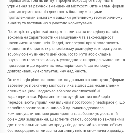
перевагами, тоді як вигнуті профілі покращують зручність
утримання за рахунок зменшення місткості. Оптимальні форми
винних термостаканів досягають балансу між цими
протилежними вимогами завдяки ретельному геометричному
аналізу та тестуванню з участию користувачів.
Геометрія внутрішньої поверхні впливає на поведінку напоїв,
зокрема на характеристики змішування та закономірності
накопичення залишків. Гладкі, неперервні криві полегшують
очищення й сприяють рівномірному розподілу температури по
всьому об’єму винного шейкера. Гострі кути або складна
внутрішня геометрія можуть ускладнювати процес очищення та
призводити до термічних неоднорідностей, що погіршує
довготривальну експлуатаційну надійність.
Оптимізація рівня заповнення за допомогою конструкції форми
забезпечує практичну місткість, яка відповідає номінальним
специфікаціям, і водночас зберігає експлуатаційні
характеристики. Ефективні конструкції винних шейкерів
передбачають управління вільним простором («headspace»), що
запобігає розливанню напою й одночасно дозволяє
компенсувати теплове розширення та забезпечує достатній
об’єм для змішування. Ці аспекти стають особливо важливими
для преміальних винних продуктів, де точний контроль об’єму
безпосередньо впливає на загальну якість споживчого досвіду.