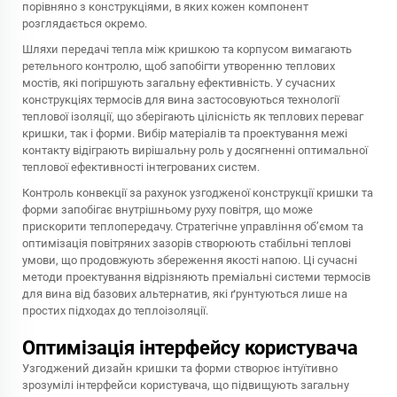
порівняно з конструкціями, в яких кожен компонент
розглядається окремо.
Шляхи передачі тепла між кришкою та корпусом вимагають
ретельного контролю, щоб запобігти утворенню теплових
мостів, які погіршують загальну ефективність. У сучасних
конструкціях термосів для вина застосовуються технології
теплової ізоляції, що зберігають цілісність як теплових переваг
кришки, так і форми. Вибір матеріалів та проектування межі
контакту відіграють вирішальну роль у досягненні оптимальної
теплової ефективності інтегрованих систем.
Контроль конвекції за рахунок узгодженої конструкції кришки та
форми запобігає внутрішньому руху повітря, що може
прискорити теплопередачу. Стратегічне управління об’ємом та
оптимізація повітряних зазорів створюють стабільні теплові
умови, що продовжують збереження якості напою. Ці сучасні
методи проектування відрізняють преміальні системи термосів
для вина від базових альтернатив, які ґрунтуються лише на
простих підходах до теплоізоляції.
Оптимізація інтерфейсу користувача
Узгоджений дизайн кришки та форми створює інтуїтивно
зрозумілі інтерфейси користувача, що підвищують загальну