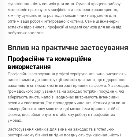
функціональність келихів для вина. Сучасні процеси вибору
матеріалів враховують коефіцієнти теплового розширення,
хімічну сумісність та розподіл механічних напружень для
оптимізації роботи інтегрованої системи. Саме ці інженерні
аспекти відрізняють професійні моделі келихів для вина від
побутових аналогів.
Вплив на практичне застосування
Професійне та комерційне
використання
Професійні застосування у сфері сервірування вина висувають
високі вимоги до конструкції келихів для вина, що підкреслює
важливість оптимальної інтеграції кришки та форми. У закладах
громадського харчування та на заходах потрібні посудини, які
зберігають якість напоїв і водночас витримують інтенсивні
режими експлуатації та процедури чищення. Келихи для вина
комерційного класу мають міцні механізми кришок і стійкі
форми, що забезпечують стабільну роботу в професійних
умовах.
Застосування келихів для вина на заходах та в готельно-
ресторанному бізнесі вигідно поєднують функціональність і