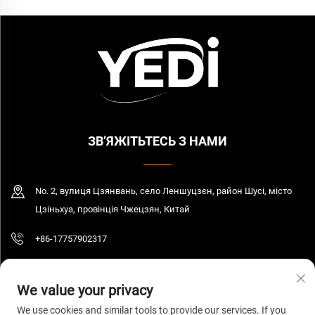
ЗВ’ЯЖІТЬТЕСЬ З НАМИ
No. 2, вулиця Цзянвань, село Леншуцзєн, район Шусі, місто
Цзіньхуа, провінція Чжецзян, Китай
+86-17757902317
[email protected]
We value your privacy
We use cookies and similar tools to provide our services. If you