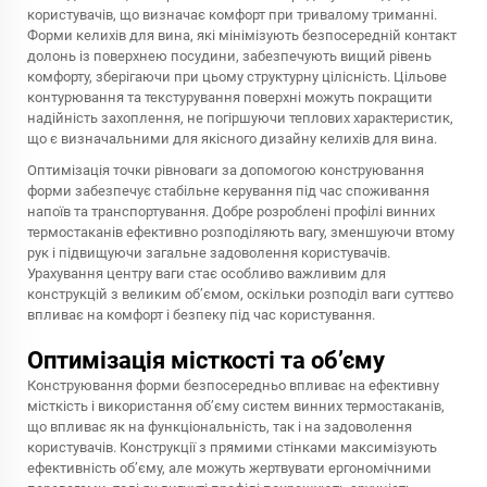
користувачів, що визначає комфорт при тривалому триманні.
Форми келихів для вина, які мінімізують безпосередній контакт
долонь із поверхнею посудини, забезпечують вищий рівень
комфорту, зберігаючи при цьому структурну цілісність. Цільове
контурювання та текстурування поверхні можуть покращити
надійність захоплення, не погіршуючи теплових характеристик,
що є визначальними для якісного дизайну келихів для вина.
Оптимізація точки рівноваги за допомогою конструювання
форми забезпечує стабільне керування під час споживання
напоїв та транспортування. Добре розроблені профілі винних
термостаканів ефективно розподіляють вагу, зменшуючи втому
рук і підвищуючи загальне задоволення користувачів.
Урахування центру ваги стає особливо важливим для
конструкцій з великим об’ємом, оскільки розподіл ваги суттєво
впливає на комфорт і безпеку під час користування.
Оптимізація місткості та об’єму
Конструювання форми безпосередньо впливає на ефективну
місткість і використання об’єму систем винних термостаканів,
що впливає як на функціональність, так і на задоволення
користувачів. Конструкції з прямими стінками максимізують
ефективність об’єму, але можуть жертвувати ергономічними