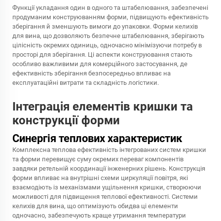
Функції укладання один в одного та штабелювання, забезпечені
продуманим конструюванням форми, підвищують ефективність
зберігання й зменшують вимоги до упаковки. Форми келихів
для вина, що дозволяють безпечне штабелювання, зберігають
цілісність окремих одиниць, одночасно мінімізуючи потребу в
просторі для зберігання. Ці аспекти конструювання стають
особливо важливими для комерційного застосування, де
ефективність зберігання безпосередньо впливає на
експлуатаційні витрати та складність логістики.
Інтеграція елементів кришки та
конструкції форми
Синергія теплових характеристик
Комплексна теплова ефективність інтегрованих систем кришки
та форми перевищує суму окремих переваг компонентів
завдяки ретельній координації інженерних рішень. Конструкція
форми впливає на внутрішні схеми циркуляції повітря, які
взаємодіють із механізмами ущільнення кришки, створюючи
можливості для підвищення теплової ефективності. Системи
келихів для вина, що оптимізують обидва ці елементи
одночасно, забезпечують краще утримання температури