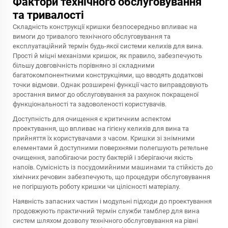
Фактори технічного обслуговування
та тривалості
Складність конструкції кришки безпосередньо впливає на
вимоги до тривалого технічного обслуговування та
експлуатаційний термін будь-якої системи келихів для вина.
Прості й міцні механізми кришок, як правило, забезпечують
більшу довговічність порівняно зі складними
багатокомпонентними конструкціями, що вводять додаткові
точки відмови. Однак розширені функції часто виправдовують
зростання вимог до обслуговування за рахунок покращеної
функціональності та задоволеності користувачів.
Доступність для очищення є критичним аспектом
проектування, що впливає на гігієну келихів для вина та
прийняття їх користувачами з часом. Кришки зі знімними
елементами й доступними поверхнями полегшують ретельне
очищення, запобігаючи росту бактерій і зберігаючи якість
напоїв. Сумісність із посудомийними машинами та стійкість до
хімічних речовин забезпечують, що процедури обслуговування
не погіршують роботу кришки чи цілісності матеріалу.
Наявність запасних частин і модульні підходи до проектування
продовжують практичний термін служби
тамблер для вина
систем шляхом дозволу технічного обслуговування на рівні