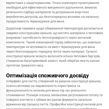
варіантами з защелкуванням. Точне інженерне проектування,
необхідне для ефективного вакуумного ущільнення, вимагає
ретельного підбору матеріалів та дотримання жорстких
виробничих допусків, що безпосередньо впливає на загальну
продуктивність термокружки для вина.
Додаткові переваги щодо збереження температури досягаються
завдяки конструкціям кришок, що містять матеріали з тепловим
розривом і запобігають теплопровідності через металеві
компоненти. Такий інженерний підхід забезпечує, що зовнішні
температури не впливають на вміст термокружки для вина
через безпосередню передачу тепла через матеріал. Сучасні
конструкції кришок можуть включати кілька теплових бар’єрів,
створюючи багаторівневий захист, який зберігає якість напою
протягом тривалого часу.
Оптимізація споживчого досвіду
Інтерфейс для пиття, створений за рахунок конструкції кришки,
значно впливає на задоволеність користувача та
функціональність келихів для вина під час реального
споживання. Розміри носика, механізми регулювання потоку та
поверхні контакту з губами всі разом формують загальне
враження від процесу пиття. Професійні конструкції келихів для
вина поєднують оптимальну швидкість потоку з комфортом,