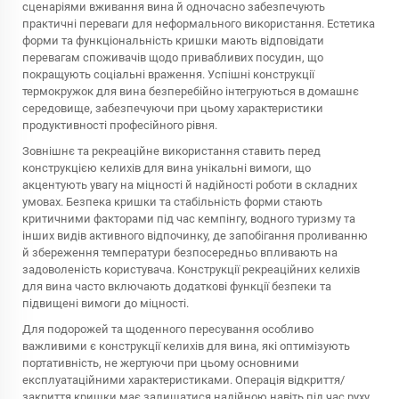
сценаріями вживання вина й одночасно забезпечують
практичні переваги для неформального використання. Естетика
форми та функціональність кришки мають відповідати
перевагам споживачів щодо привабливих посудин, що
покращують соціальні враження. Успішні конструкції
термокружок для вина безперебійно інтегруються в домашнє
середовище, забезпечуючи при цьому характеристики
продуктивності професійного рівня.
Зовнішнє та рекреаційне використання ставить перед
конструкцією келихів для вина унікальні вимоги, що
акцентують увагу на міцності й надійності роботи в складних
умовах. Безпека кришки та стабільність форми стають
критичними факторами під час кемпінгу, водного туризму та
інших видів активного відпочинку, де запобігання проливанню
й збереження температури безпосередньо впливають на
задоволеність користувача. Конструкції рекреаційних келихів
для вина часто включають додаткові функції безпеки та
підвищені вимоги до міцності.
Для подорожей та щоденного пересування особливо
важливими є конструкції келихів для вина, які оптимізують
портативність, не жертуючи при цьому основними
експлуатаційними характеристиками. Операція відкриття/
закриття кришки має залишатися надійною навіть під час руху,