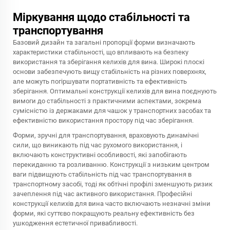
Міркування щодо стабільності та
транспортування
Базовий дизайн та загальні пропорції форми визначають
характеристики стабільності, що впливають на безпеку
використання та зберігання келихів для вина. Широкі плоскі
основи забезпечують вищу стабільність на різних поверхнях,
але можуть погіршувати портативність та ефективність
зберігання. Оптимальні конструкції келихів для вина поєднують
вимоги до стабільності з практичними аспектами, зокрема
сумісністю із держаками для чашок у транспортних засобах та
ефективністю використання простору під час зберігання.
Форми, зручні для транспортування, враховують динамічні
сили, що виникають під час рухомого використання, і
включають конструктивні особливості, які запобігають
перекиданню та розливанню. Конструкції з низьким центром
ваги підвищують стабільність під час транспортування в
транспортному засобі, тоді як обтічні профілі зменшують ризик
зачеплення під час активного використання. Професійні
конструкції келихів для вина часто включають незначні зміни
форми, які суттєво покращують реальну ефективність без
ушкодження естетичної привабливості.