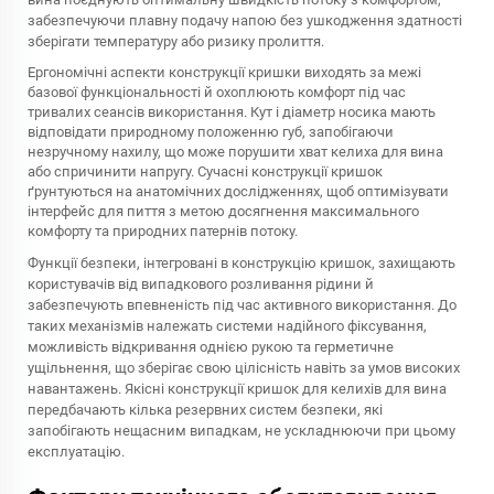
забезпечуючи плавну подачу напою без ушкодження здатності
зберігати температуру або ризику пролиття.
Ергономічні аспекти конструкції кришки виходять за межі
базової функціональності й охоплюють комфорт під час
тривалих сеансів використання. Кут і діаметр носика мають
відповідати природному положенню губ, запобігаючи
незручному нахилу, що може порушити хват келиха для вина
або спричинити напругу. Сучасні конструкції кришок
ґрунтуються на анатомічних дослідженнях, щоб оптимізувати
інтерфейс для пиття з метою досягнення максимального
комфорту та природних патернів потоку.
Функції безпеки, інтегровані в конструкцію кришок, захищають
користувачів від випадкового розливання рідини й
забезпечують впевненість під час активного використання. До
таких механізмів належать системи надійного фіксування,
можливість відкривання однією рукою та герметичне
ущільнення, що зберігає свою цілісність навіть за умов високих
навантажень. Якісні конструкції кришок для келихів для вина
передбачають кілька резервних систем безпеки, які
запобігають нещасним випадкам, не ускладнюючи при цьому
експлуатацію.