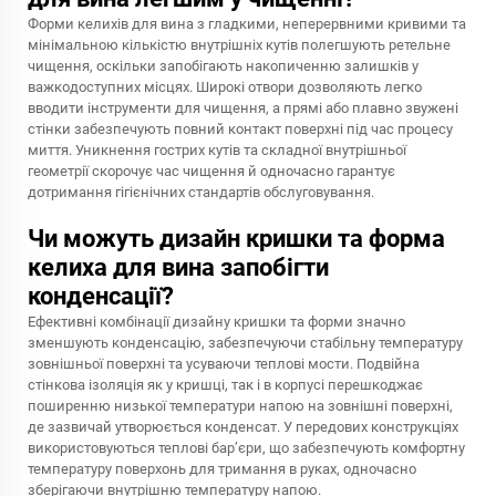
Форми келихів для вина з гладкими, неперервними кривими та
мінімальною кількістю внутрішніх кутів полегшують ретельне
чищення, оскільки запобігають накопиченню залишків у
важкодоступних місцях. Широкі отвори дозволяють легко
вводити інструменти для чищення, а прямі або плавно звужені
стінки забезпечують повний контакт поверхні під час процесу
миття. Уникнення гострих кутів та складної внутрішньої
геометрії скорочує час чищення й одночасно гарантує
дотримання гігієнічних стандартів обслуговування.
Чи можуть дизайн кришки та форма
келиха для вина запобігти
конденсації?
Ефективні комбінації дизайну кришки та форми значно
зменшують конденсацію, забезпечуючи стабільну температуру
зовнішньої поверхні та усуваючи теплові мости. Подвійна
стінкова ізоляція як у кришці, так і в корпусі перешкоджає
поширенню низької температури напою на зовнішні поверхні,
де зазвичай утворюється конденсат. У передових конструкціях
використовуються теплові бар’єри, що забезпечують комфортну
температуру поверхонь для тримання в руках, одночасно
зберігаючи внутрішню температуру напою.