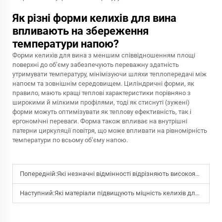
Як різні форми келихів для вина
впливають на збереження
температури напою?
Форми келихів для вина з меншим співвідношенням площі
поверхні до об’єму забезпечують переважну здатність
утримувати температуру, мінімізуючи шляхи теплопередачі між
напоєм та зовнішнім середовищем. Циліндричні форми, як
правило, мають кращі теплові характеристики порівняно з
широкими й мілкими профілями, тоді як стиснуті (зужені)
форми можуть оптимізувати як теплову ефективність, так і
ергономічні переваги. Форма також впливає на внутрішні
патерни циркуляції повітря, що може впливати на рівномірність
температури по всьому об’єму напою.
Попередній:
Які незначні відмінності відрізняють високоякісні келихи для вина
Наступний:
Які матеріали підвищують міцність келихів для вина