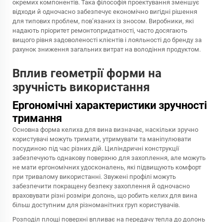
окремих компонентів. Така філософія проектування зменшує
відходи й одночасно забезпечує економічно вигідні рішення
для типових проблем, пов’язаних із зносом. Виробники, які
надають пріоритет ремонтопридатності, часто досягають
вищого рівня задоволеності клієнтів і лояльності до бренду за
рахунок зниження загальних витрат на володіння продуктом.
Вплив геометрії форми на
зручність використання
Ергономічні характеристики зручності
тримання
Основна форма келиха для вина визначає, наскільки зручно
користувачі можуть тримати, утримувати та маніпулювати
посудиною під час різних дій. Циліндричні конструкції
забезпечують однакову поверхню для захоплення, але можуть
не мати ергономічних удосконалень, які підвищують комфорт
при тривалому використанні. Звужені профілі можуть
забезпечити покращену безпеку захоплення й одночасно
враховувати різні розміри долонь, що робить келих для вина
більш доступним для різноманітних груп користувачів.
Розподіл площі поверхні впливає на передачу тепла до долонь