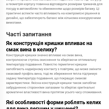
а геометрія корпусу повинна відповідати розмірам тримачів для
посуду в автомобілях та обмеженням щодо розмірів багажу. Ці
практичні аспекти часто впливають на компромісні рішення в
дизайні, що забезпечують баланс між кількома конкуруючими
вимогами.
Часті запитання
Як конструкція кришки впливає на
смак вина в келиху?
Конструкція кришки значно впливає на смак вина,
контролюючи ступінь окиснення та зберігаючи оптимальну
температуру подавання. Повністю герметичні кришки
запобігають надмірному контакту з повітрям, що може змінити
смаковий профіль вина, тоді як збереження тепла підтримує
задану температуру подавання, що покращує смакові
характеристики. Якісна конструкція кришки також запобігає
забрудненню сторонніми запахами та зберігає оригінальні
ароматичні властивості вина протягом усього часу споживання.
Які особливості форми роблять келих
для вина легшим у чищенні?