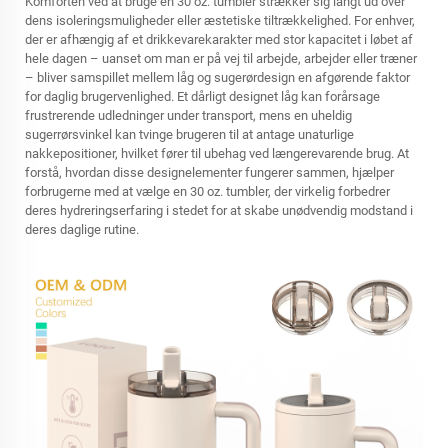
Komforten ved at bruge en 30 oz. tumbler strækker sig langt ud over
dens isoleringsmuligheder eller æstetiske tiltrækkelighed. For enhver,
der er afhængig af et drikkevarekarakter med stor kapacitet i løbet af
hele dagen – uanset om man er på vej til arbejde, arbejder eller træner
– bliver samspillet mellem låg og sugerørdesign en afgørende faktor
for daglig brugervenlighed. Et dårligt designet låg kan forårsage
frustrerende udledninger under transport, mens en uheldig
sugerrørsvinkel kan tvinge brugeren til at antage unaturlige
nakkepositioner, hvilket fører til ubehag ved længerevarende brug. At
forstå, hvordan disse designelementer fungerer sammen, hjælper
forbrugerne med at vælge en 30 oz. tumbler, der virkelig forbedrer
deres hydreringserfaring i stedet for at skabe unødvendig modstand i
deres daglige rutine.