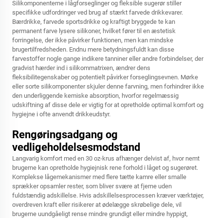
Silikomponenterne i lågforseglinger og fleksible sugerør stiller
specifikke udfordringer ved brug af stærkt farvede drikkevarer.
Bærdrikke, farvede sportsdrikke og kraftigt bryggede te kan
permanent farve lysere silikoner, hvilket fører til en æstetisk
forringelse, der ikke påvirker funktionen, men kan mindske
brugertilfredsheden. Endnu mere betydningsfuldt kan disse
farvestoffer nogle gange indikere tanniner eller andre forbindelser, der
gradvist hærder ind i silikommatrixen, ændrer dens
fleksibilitegenskaber og potentielt påvirker forseglingsevnen. Mørke
eller sorte silikomponenter skjuler denne farvning, men forhindrer ikke
den underliggende kemiske absorption, hvorfor regelmæssig
udskiftning af disse dele er vigtig for at opretholde optimal komfort og
hygiejne i ofte anvendt drikkeudstyr.
Rengøringsadgang og
vedligeholdelsesmodstand
Langvarig komfort med en 30 oz-krus afhænger delvist af, hvor nemt
brugerne kan opretholde hygiejnisk rene forhold i låget og sugerøret.
Komplekse lågemekanismer med flere tætte kamre eller smalle
sprækker opsamler rester, som bliver svære at fjerne uden
fuldstændig adskillelse. Hvis adskillelsesprocessen kræver værktøjer,
overdreven kraft eller risikerer at ødelægge skrøbelige dele, vil
brugerne uundgåeligt rense mindre grundigt eller mindre hyppigt,