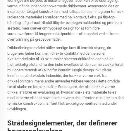
ledningsevne betyder, at udsatte lågoverflader kan blive ubehageligt
varme, når de indeholder opvarmede drikkevarer. Avancerede design
indarbejder tolaget konstruktion med luftspalter eller integrerer termisk
isolerende materialer i områder med høj kontakt, f.eks. på flip-top-
håndtag. Låg af rustfrit stål tilbyder overlegen holdbarhed og premium-
æstetik, men kræver omhyggeligt design for at forhindre
varmeoverførsel til brugerkontaktpunkter – ofte opnået ved silikone-
overformning på grebsoverflader.
Drikkeåbningsområdet stiller særlige krav til termisk styring, da
brugernes læber kommer i direkte kontakt med denne zone.
Kvalitetsdæksler til 30 oz. tumbler placerer drikkeåbningen på en
tilstrækkelig afstand fra den indre overflade af den varme væske for at
muliggøre termisk afkøling før kontakt. Nogle design inkluderer
kølefinner på dækslets inderside, der trækker varme væk fra
drikkeåbningen, mens andre anvender tykkere vægge i dette område
for at skabe en termisk buffer. For brugere, der ofte drikker varme
drikke, afslører en evaluering af, hvordan dækslets materiale føles
mod læberne efter at have holdt en varm drik i femten minutter, om den
termiske konstruktion har fået tilstrækkelig opmærksomhed under
udviklingen.
Strådesignelementer, der definerer