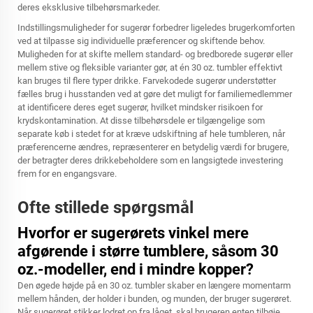
deres eksklusive tilbehørsmarkeder.
Indstillingsmuligheder for sugerør forbedrer ligeledes brugerkomforten
ved at tilpasse sig individuelle præferencer og skiftende behov.
Muligheden for at skifte mellem standard- og bredborede sugerør eller
mellem stive og fleksible varianter gør, at én 30 oz. tumbler effektivt
kan bruges til flere typer drikke. Farvekodede sugerør understøtter
fælles brug i husstanden ved at gøre det muligt for familiemedlemmer
at identificere deres eget sugerør, hvilket mindsker risikoen for
krydskontamination. At disse tilbehørsdele er tilgængelige som
separate køb i stedet for at kræve udskiftning af hele tumbleren, når
præferencerne ændres, repræsenterer en betydelig værdi for brugere,
der betragter deres drikkebeholdere som en langsigtede investering
frem for en engangsvare.
Ofte stillede spørgsmål
Hvorfor er sugerørets vinkel mere
afgørende i større tumblere, såsom 30
oz.-modeller, end i mindre kopper?
Den øgede højde på en 30 oz. tumbler skaber en længere momentarm
mellem hånden, der holder i bunden, og munden, der bruger sugerøret.
Når sugerøret stikker lodret op fra låget, skal brugeren enten tilbøje