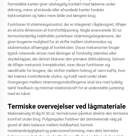
formstøbte kanter giver ubehagelig kontakt mod læberne under
drikning, mens afskårede eller afrundede kanter fordeler
trykkontakten og føles mere blide ved længere brug.
Funktioner til strømningskontrol, der er integreret i lågdesignet, tilføjer
en ekstra dimension af komforttilpasning. Nogle avancerede 30 oz-
termostanderlåg indeholder justerbare strømningsbegrænsere, der
giver brugerne mulighed for at skifte mellem slurkemodus og
slubremodus afhængigt af konteksten. Disse mekanismer bruger
typisk roterende skiver med åbninger af forskellig størrelse eller
skydeklapper, der delvist blokerer den primære drikkeåbning. Selvom
de tilføjer mekanisk kompleksitet, viser disse funktioner sig
værdifulde for brugere, der skifter mellem forbrug af varm kaffe, hvor
der kræves kontrollerede slurke, og koldt vand under idræt.
Overgangen mellem strømningsindstillingerne skal ske med tydelig
taktil feedback og minimal rotationskraft for at understøtte justering
med én hånd.
Termiske overvejelser ved lågmateriale
Materialevalg til låg til 30 oz. termokruser påvirker direkte den termiske
komfort under brug. Polypropylen forbliver det dominerende valg på
grund af dets balance mellem holdbarhed, kemisk
modstandsdygtighed og præcisionsformning, men dets termiske