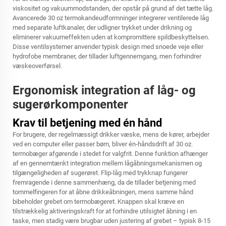
viskositet og vakuummodstanden, der opstår på grund af det tætte låg.
Avancerede 30 oz termokandeudformninger integrerer ventilerede låg
med separate luftkanaler, der udligner trykket under drikning og
eliminerer vakuumeffekten uden at kompromittere spildbeskyttelsen.
Disse ventilsystemer anvender typisk design med snoede veje eller
hydrofobe membraner, der tillader luftgennemgang, men forhindrer
væskeoverførsel.
Ergonomisk integration af låg- og
sugerørkomponenter
Krav til betjening med én hånd
For brugere, der regelmæssigt drikker væske, mens de kører, arbejder
ved en computer eller passer børn, bliver én-håndsdrift af 30 oz.
termobæger afgørende i stedet for valgfrit. Denne funktion afhænger
af en gennemtænkt integration mellem lågåbningsmekanismen og
tilgængeligheden af sugerøret. Flip-låg med trykknap fungerer
fremragende i denne sammenhæng, da de tillader betjening med
tommelfingeren for at åbne drikkeåbningen, mens samme hånd
bibeholder grebet om termobægeret. Knappen skal kræve en
tilstrækkelig aktiveringskraft for at forhindre utilsigtet åbning i en
taske, men stadig være brugbar uden justering af grebet – typisk 8-15