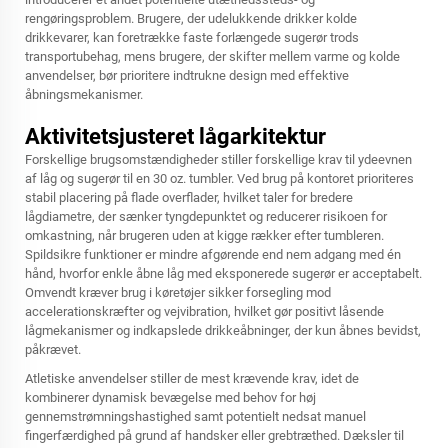
rengøringsproblem. Brugere, der udelukkende drikker kolde
drikkevarer, kan foretrække faste forlængede sugerør trods
transportubehag, mens brugere, der skifter mellem varme og kolde
anvendelser, bør prioritere indtrukne design med effektive
åbningsmekanismer.
Aktivitetsjusteret lågarkitektur
Forskellige brugsomstændigheder stiller forskellige krav til ydeevnen
af låg og sugerør til en 30 oz. tumbler. Ved brug på kontoret prioriteres
stabil placering på flade overflader, hvilket taler for bredere
lågdiametre, der sænker tyngdepunktet og reducerer risikoen for
omkastning, når brugeren uden at kigge rækker efter tumbleren.
Spildsikre funktioner er mindre afgørende end nem adgang med én
hånd, hvorfor enkle åbne låg med eksponerede sugerør er acceptabelt.
Omvendt kræver brug i køretøjer sikker forsegling mod
accelerationskræfter og vejvibration, hvilket gør positivt låsende
lågmekanismer og indkapslede drikkeåbninger, der kun åbnes bevidst,
påkrævet.
Atletiske anvendelser stiller de mest krævende krav, idet de
kombinerer dynamisk bevægelse med behov for høj
gennemstrømningshastighed samt potentielt nedsat manuel
fingerfærdighed på grund af handsker eller grebtræthed. Dæksler til