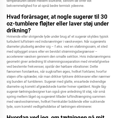
temperaturen bedre mellem slurkene, selvom de ofrer lidt
bekvemmelighed for at opnå bedre termisk ydeevne.
Hvad forårsager, at nogle sugerør til 30
oz-tumblere fløjter eller laver støj under
drikning?
Hvinende eller skrigende lyde under brug af et sugerør skyldes typisk
turbulent luftstrøm ved indsnævringer i væskevejen. Når sugerørets
diameter pludselig ændrer sig – f.eks. ved en støbningssøm, et sted
med opbygget snavs eller en bevidst strømningsbegrænser –
accelererer væsken gennem den smalle sektion. Hvis indsnævringens
geometri giver anledning til strømningsseparation med virvelafgivelse
ved bestemte frekvenser, opstår der hørbare vibrationer. Dette
fænomen forstærkes, når sugkraften øges, hvilket forklarer, hvorfor
støjen ofte optræder, når man drikker tykkere drikkevarer eller nærmer
sig bunden af tumbleren. Sugerør med glatte, ensartede indvendige
diametre og korrekt afgrædskede kanter hviner sjældent. Nogle låg-
sugerør-tætningsdesigner kan også give anledning til støj, når små
spring mellem låget og sugerøret tillader luftindtrængning sammen
med væskestrømmen, hvilket fremkalder boblende eller sukkende
lyde, som korrekt vedligeholdelse af tætningen eliminerer.
Hvordan ved jeg, om tætningen på mit