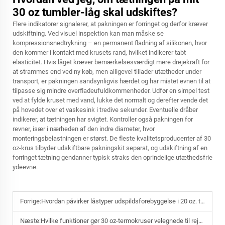
30 oz tumbler-låg skal udskiftes?
Flere indikatorer signalerer, at pakningen er forringet og derfor kræver
udskiftning. Ved visuel inspektion kan man måske se
kompressionsnedtrykning – en permanent fladning af silikonen, hvor
den kommer i kontakt med krusets rand, hvilket indikerer tabt
elasticitet. Hvis låget kræver bemærkelsesværdigt mere drejekraft for
at strammes end ved ny køb, men alligevel tillader utætheder under
transport, er pakningen sandsynligvis hærdet og har mistet evnen til at
tilpasse sig mindre overfladeufuldkommenheder. Udfør en simpel test
ved at fylde kruset med vand, lukke det normalt og derefter vende det
på hovedet over et vaskesink i tredive sekunder. Eventuelle dråber
indikerer, at tætningen har svigtet. Kontroller også pakningen for
revner, især i nærheden af den indre diameter, hvor
monteringsbelastningen er størst. De fleste kvalitetsproducenter af 30
oz-krus tilbyder udskiftbare pakningskit separat, og udskiftning af en
forringet tætning gendanner typisk straks den oprindelige utæthedsfrie
ydeevne.
Forrige:
Hvordan påvirker låstyper udspildsforebyggelse i 20 oz. termokruser
Næste:
Hvilke funktioner gør 30 oz-termokruser velegnede til rejseliv eller kontormiljøer