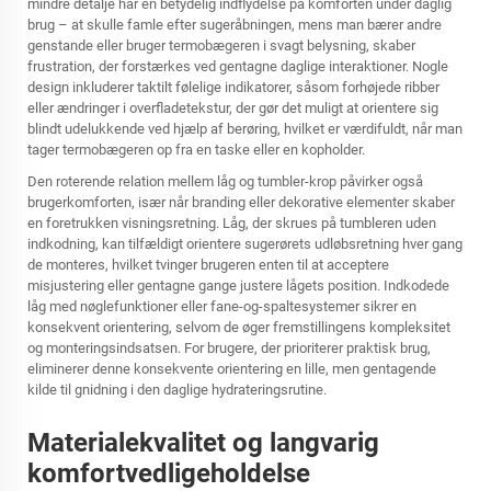
mindre detalje har en betydelig indflydelse på komforten under daglig
brug – at skulle famle efter sugeråbningen, mens man bærer andre
genstande eller bruger termobægeren i svagt belysning, skaber
frustration, der forstærkes ved gentagne daglige interaktioner. Nogle
design inkluderer taktilt følelige indikatorer, såsom forhøjede ribber
eller ændringer i overfladetekstur, der gør det muligt at orientere sig
blindt udelukkende ved hjælp af berøring, hvilket er værdifuldt, når man
tager termobægeren op fra en taske eller en kopholder.
Den roterende relation mellem låg og tumbler-krop påvirker også
brugerkomforten, især når branding eller dekorative elementer skaber
en foretrukken visningsretning. Låg, der skrues på tumbleren uden
indkodning, kan tilfældigt orientere sugerørets udløbsretning hver gang
de monteres, hvilket tvinger brugeren enten til at acceptere
misjustering eller gentagne gange justere lågets position. Indkodede
låg med nøglefunktioner eller fane-og-spaltesystemer sikrer en
konsekvent orientering, selvom de øger fremstillingens kompleksitet
og monteringsindsatsen. For brugere, der prioriterer praktisk brug,
eliminerer denne konsekvente orientering en lille, men gentagende
kilde til gnidning i den daglige hydrateringsrutine.
Materialekvalitet og langvarig
komfortvedligeholdelse