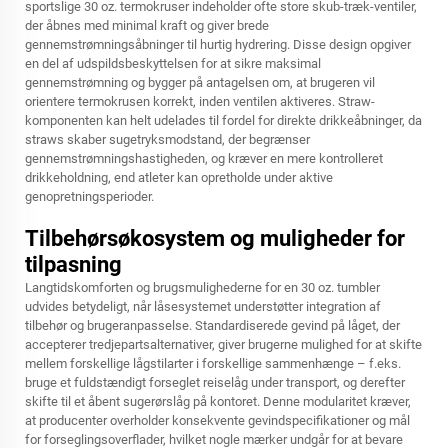
sportslige 30 oz. termokruser indeholder ofte store skub-træk-ventiler,
der åbnes med minimal kraft og giver brede
gennemstrømningsåbninger til hurtig hydrering. Disse design opgiver
en del af udspildsbeskyttelsen for at sikre maksimal
gennemstrømning og bygger på antagelsen om, at brugeren vil
orientere termokrusen korrekt, inden ventilen aktiveres. Straw-
komponenten kan helt udelades til fordel for direkte drikkeåbninger, da
straws skaber sugetryksmodstand, der begrænser
gennemstrømningshastigheden, og kræver en mere kontrolleret
drikkeholdning, end atleter kan opretholde under aktive
genopretningsperioder.
Tilbehørsøkosystem og muligheder for
tilpasning
Langtidskomforten og brugsmulighederne for en 30 oz. tumbler
udvides betydeligt, når låsesystemet understøtter integration af
tilbehør og brugeranpasselse. Standardiserede gevind på låget, der
accepterer tredjepartsalternativer, giver brugerne mulighed for at skifte
mellem forskellige lågstilarter i forskellige sammenhænge – f.eks.
bruge et fuldstændigt forseglet reiselåg under transport, og derefter
skifte til et åbent sugerørslåg på kontoret. Denne modularitet kræver,
at producenter overholder konsekvente gevindspecifikationer og mål
for forseglingsoverflader, hvilket nogle mærker undgår for at bevare