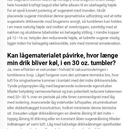
hele hovedet kraftigt bagud eller løfte albuen til en ubehagelig højde
for at opnå korrekt justering af sugerøret med munden. Skråt
placerede sugerør mindsker denne geometriske udfordring ved at rette
sugerørets drikkeende mod brugerens ansigt, så tumbleren kan holdes
i en mere naturlig højde ved midten af overkroppen, samtidig med at
nakken og skuldrene bibeholder en behagelig stilling. I mindre kopper
på 12–16 oz. betyder den reducerede højde, at lodrette sugerør stadig
ligger inden for behagelig rækkevidde, selv med minimal armelevation.
Kan lågematerialet påvirke, hvor længe
min drik bliver køl, i en 30 oz. tumbler?
Ja, men effekten er sekundær i forhold til vakuumisoleringen i
tumblerens krop. Låget fungerer som den primære termiske bro, hvor
luft fra omgivelserne kommer i kontakt med det indre drikkeområde.
Tynde polypropylen-låg med begrænsede isolerende egenskaber
tillader betydelig varmeoverførsel og kan potentielt reducere køleevnen
med 20–30 % over en periode på otte timer sammenlignet med låg
med isolering. Avancerede låg indeholder luftspalter, skumindsatser
eller dobbeltvægget konstruktion, hvilket minimerer denne termiske
sti. Desuden udgør drikkeåbningen en direkte åbning til det indre –
hyppig åbning til drikning eller en konstant åben sugerøråbning tillader
indtrængen af varm luft. Låg med lukkelige drikkeåbninger opretholder