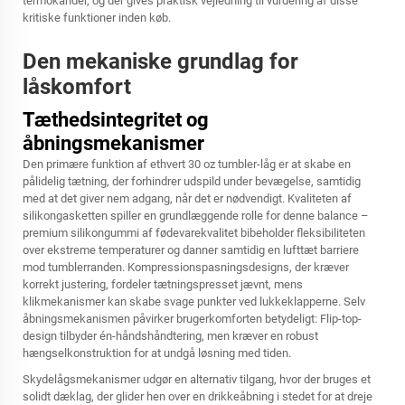
termokander, og der gives praktisk vejledning til vurdering af disse
kritiske funktioner inden køb.
Den mekaniske grundlag for
låskomfort
Tæthedsintegritet og
åbningsmekanismer
Den primære funktion af ethvert 30 oz tumbler-låg er at skabe en
pålidelig tætning, der forhindrer udspild under bevægelse, samtidig
med at det giver nem adgang, når det er nødvendigt. Kvaliteten af
silikongasketten spiller en grundlæggende rolle for denne balance –
premium silikongummi af fødevarekvalitet bibeholder fleksibiliteten
over ekstreme temperaturer og danner samtidig en lufttæt barriere
mod tumblerranden. Kompressionspasningsdesigns, der kræver
korrekt justering, fordeler tætningspresset jævnt, mens
klikmekanismer kan skabe svage punkter ved lukkeklapperne. Selv
åbningsmekanismen påvirker brugerkomforten betydeligt: Flip-top-
design tilbyder én-håndshåndtering, men kræver en robust
hængselkonstruktion for at undgå løsning med tiden.
Skydelågsmekanismer udgør en alternativ tilgang, hvor der bruges et
solidt dæklag, der glider hen over en drikkeåbning i stedet for at dreje