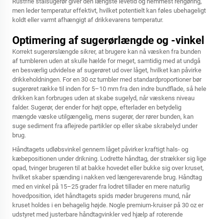
Rustfrie stålsugerør giver den længste levetid og nemmest rengøring,
men leder temperatur effektivt, hvilket potentielt kan føles ubehageligt
koldt eller varmt afhængigt af drikkevarens temperatur.
Optimering af sugerørlængde og -vinkel
Korrekt sugerørslængde sikrer, at brugere kan nå væsken fra bunden
af tumbleren uden at skulle hælde for meget, samtidig med at undgå
en besværlig udvidelse af sugerøret ud over låget, hvilket kan påvirke
drikkeholdningen. For en 30 oz tumbler med standardproportioner bør
sugerøret række til inden for 5–10 mm fra den indre bundflade, så hele
drikken kan forbruges uden at skabe sugelyd, når væskens niveau
falder. Sugerør, der ender for højt oppe, efterlader en betydelig
mængde væske utilgængelig, mens sugerør, der rører bunden, kan
suge sediment fra aflejrede partikler op eller skabe skrabelyd under
brug.
Håndtagets udløbsvinkel gennem låget påvirker kraftigt hals- og
kæbepositionen under drikning. Lodrette håndtag, der strækker sig lige
opad, tvinger brugeren til at bakke hovedet eller bukke sig over kruset,
hvilket skaber spænding i nakken ved længerevarende brug. Håndtag
med en vinkel på 15–25 grader fra lodret tillader en mere naturlig
hovedposition, idet håndtagets spids møder brugerens mund, når
kruset holdes i en behagelig højde. Nogle premium-kruiser på 30 oz er
udstyret med justerbare håndtagvinkler ved hjælp af roterende