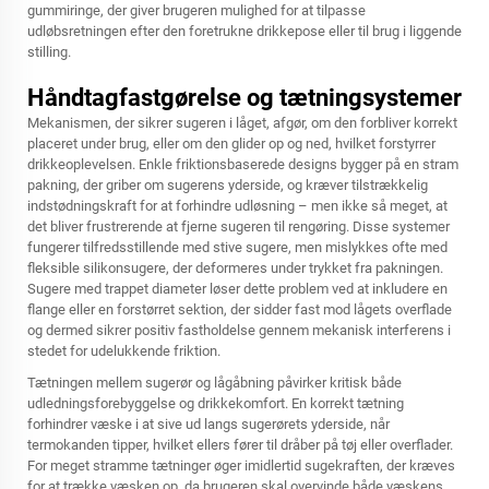
gummiringe, der giver brugeren mulighed for at tilpasse
udløbsretningen efter den foretrukne drikkepose eller til brug i liggende
stilling.
Håndtagfastgørelse og tætningsystemer
Mekanismen, der sikrer sugeren i låget, afgør, om den forbliver korrekt
placeret under brug, eller om den glider op og ned, hvilket forstyrrer
drikkeoplevelsen. Enkle friktionsbaserede designs bygger på en stram
pakning, der griber om sugerens yderside, og kræver tilstrækkelig
indstødningskraft for at forhindre udløsning – men ikke så meget, at
det bliver frustrerende at fjerne sugeren til rengøring. Disse systemer
fungerer tilfredsstillende med stive sugere, men mislykkes ofte med
fleksible silikonsugere, der deformeres under trykket fra pakningen.
Sugere med trappet diameter løser dette problem ved at inkludere en
flange eller en forstørret sektion, der sidder fast mod lågets overflade
og dermed sikrer positiv fastholdelse gennem mekanisk interferens i
stedet for udelukkende friktion.
Tætningen mellem sugerør og lågåbning påvirker kritisk både
udledningsforebyggelse og drikkekomfort. En korrekt tætning
forhindrer væske i at sive ud langs sugerørets yderside, når
termokanden tipper, hvilket ellers fører til dråber på tøj eller overflader.
For meget stramme tætninger øger imidlertid sugekraften, der kræves
for at trække væsken op, da brugeren skal overvinde både væskens