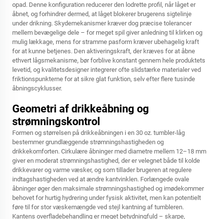
opad. Denne konfiguration reducerer den lodrette profil, når låget er
åbnet, og forhindrer dermed, at låget blokerer brugerens sigtelinje
under drikning. Skydemekanismer kræver dog præcise tolerancer
mellem bevægelige dele – for meget spil giver anledning til klirken og
mulig lækkage, mens for stramme pasform kræver ubehagelig kraft
for at kunne betjenes. Den aktiveringskraft, der kræves for at åbne
ethvert lågsmekanisme, bør forblive konstant gennem hele produktets
levetid, og kvalitetsdesigner integrerer ofte slidstærke materialer ved
friktionspunkterne for at sikre glat funktion, selv efter flere tusinde
åbningscyklusser.
Geometri af drikkeåbning og
strømningskontrol
Formen og størrelsen på drikkeåbningen i en 30 oz. tumbler-låg
bestemmer grundlæggende strømningshastigheden og
drikkekomforten. Cirkulære åbninger med diametre mellem 12–18 mm
giver en moderat strømningshastighed, der er velegnet både til kolde
drikkevarer og varme væsker, og som tillader brugeren at regulere
indtagshastigheden ved at ændre kantvinklen. Forlængede ovale
åbninger øger den maksimale strømningshastighed og imødekommer
behovet for hurtig hydrering under fysisk aktivitet, men kan potentielt
føre til for stor væskemængde ved stejl kantning af tumbleren.
Kantens overfladebehandling er meget betydningfuld – skarpe,