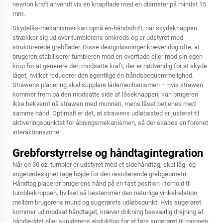
newton kraft anvendt via en knapflade med en diameter på mindst 15
mm.
Skydelås-mekanismer kan opnå én-håndsdrift, når skydeknappen
strækker sig ud over tumblerens omkreds og er udstyret med
strukturerede grebflader. Disse designløsninger kræver dog ofte, at
brugeren stabiliserer tumbleren mod en overflade eller mod sin egen
krop for at generere den modsatte kraft, der er nødvendig for at skyde
låget, hvilket reducerer den egentlige én-håndsbequemmelighed.
Strawens placering skal supplere lådemechanismen – hvis strawen
kommer frem på den modsatte side af låseknappen, kan brugeren
ikke bekvemt nå strawen med munnen, mens låset betjenes med
samme hånd. Optimalt er det, at strawens udløbssted er justeret til
aktiveringspunktet for åbningsmekanismen, så der skabes en forenet
interaktionszone.
Grebforstyrrelse og håndtagintegration
Når en 30 oz. tumbler er udstyret med et sidehåndtag, skal låg- og
sugerørdesignet tage højde for den resulterende grebgeometri.
Håndtag placerer brugerens hånd på en fast position i forhold til
tumblerkroppen, hvilket så bestemmer den naturlige vinkelrelation
mellem brugerens mund og sugerørets udløbspunkt. Hvis sugerøret
kommer ud modsat håndtaget, kræver drikning besværlig drejning af
håndleddet eller skulderens abduktion for at føre sugerøret til munnen.