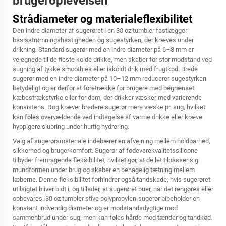
brugeroplevelsen
Strådiameter og materialeflexibilitet
Den indre diameter af sugerøret i en 30 oz tumbler fastlægger
basisstrømningshastigheden og sugestyrken, der kræves under
drikning. Standard sugerør med en indre diameter på 6–8 mm er
velegnede til de fleste kolde drikke, men skaber for stor modstand ved
sugning af tykke smoothies eller iskoldt drik med frugtkød. Brede
sugerør med en indre diameter på 10–12 mm reducerer sugestyrken
betydeligt og er derfor at foretrække for brugere med begrænset
kæbestrækstyrke eller for dem, der drikker væsker med varierende
konsistens. Dog kræver bredere sugerør mere væske pr. sug, hvilket
kan føles overvældende ved indtagelse af varme drikke eller kræve
hyppigere slubring under hurtig hydrering.
Valg af sugerørsmateriale indebærer en afvejning mellem holdbarhed,
sikkerhed og brugerkomfort. Sugerør af fødevarekvalitetssilicone
tilbyder fremragende fleksibilitet, hvilket gør, at de let tilpasser sig
mundformen under brug og skaber en behagelig tætning mellem
læberne. Denne fleksibilitet forhindrer også tandskade, hvis sugerøret
utilsigtet bliver bidt i, og tillader, at sugerøret buer, når det rengøres eller
opbevares.
30 oz tumbler
stive polypropylen-sugerør bibeholder en
konstant indvendig diameter og er modstandsdygtige mod
sammenbrud under sug, men kan føles hårde mod tænder og tandkød.