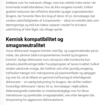
holdbare over for mekanisk slitage, men kan udvikle indre rester i de
krummede endeforbindelser, hvis de ikke rengøres korrekt, hvilket
gradvist reducerer den effektive diameter og øger sugmodstanden.
Brugere, der forventer flere års brug af deres 30 oz. termobæger, bør
vurdere udskifteligheden af komponenter – altså om enkelte dele som
tætningsringe og strå kan købes separat i stedet for at kræve
udskiftning af hele låget, når slitage opstår.
Kemisk kompatibilitet og
smagsneutralitet
Visse drikkevarer reagerer kemisk med låg- og sugerematerialer på en
måde, der påvirker både komponenternes levetid og brugerens
komfort. Syrlige drikkevarer som citrusjuice eller kombucha kan
udvaske plastificeringsmidler fra polypropylen af lavere kvalitet, hvilket
skaber uønskede smage, der forbliver selv efter grundig rengøring.
Kaffeolier trænger ind i mikroporerne på plastoverflader og opbygger
sig over tid, så de tilfører en gammel kaffesmag til efterfølgende
drikkevarer – en særlig bekymring for brugere, der skifter mellem
forskellige drikkevarer i deres 30 oz. termobæger. Højtkvalitets
fødevareegnede materialer er modstandsdygtige over for disse
interaktioner og opretholder smagnøytralitet, selv efter længere tids
eksponering for aggressive drikkevarekemi.