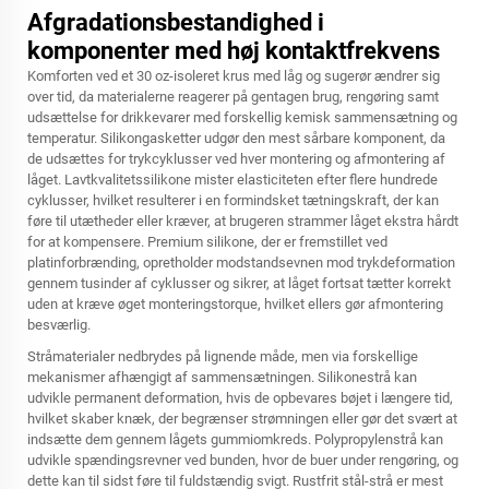
Afgradationsbestandighed i
komponenter med høj kontaktfrekvens
Komforten ved et 30 oz-isoleret krus med låg og sugerør ændrer sig
over tid, da materialerne reagerer på gentagen brug, rengøring samt
udsættelse for drikkevarer med forskellig kemisk sammensætning og
temperatur. Silikongasketter udgør den mest sårbare komponent, da
de udsættes for trykcyklusser ved hver montering og afmontering af
låget. Lavtkvalitetssilikone mister elasticiteten efter flere hundrede
cyklusser, hvilket resulterer i en formindsket tætningskraft, der kan
føre til utætheder eller kræver, at brugeren strammer låget ekstra hårdt
for at kompensere. Premium silikone, der er fremstillet ved
platinforbrænding, opretholder modstandsevnen mod trykdeformation
gennem tusinder af cyklusser og sikrer, at låget fortsat tætter korrekt
uden at kræve øget monteringstorque, hvilket ellers gør afmontering
besværlig.
Stråmaterialer nedbrydes på lignende måde, men via forskellige
mekanismer afhængigt af sammensætningen. Silikonestrå kan
udvikle permanent deformation, hvis de opbevares bøjet i længere tid,
hvilket skaber knæk, der begrænser strømningen eller gør det svært at
indsætte dem gennem lågets gummiomkreds. Polypropylenstrå kan
udvikle spændingsrevner ved bunden, hvor de buer under rengøring, og
dette kan til sidst føre til fuldstændig svigt. Rustfrit stål-strå er mest