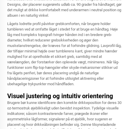
Designs, der placerer sugerørets udløb ca. 90 grader fra håndtaget, gør
det muligt at drikke komfortabelt med underarmen i neutral position og
albuen i en naturlig vinkel.
Lågets lodrette profil påvirker grebkomforten, når brugere holder
tumbleren ved at omfatte låget i stedet for at bruge en håndtag. Høje
låg med kompleks topografi tvinger hånden ind i en bredere greb-
diameter, hvilket reducerer grebsikkerheden og øger den
muskelanstrengelse, der kræves for at forhindre glidning. Lavprofil-låg,
der tilføjer minimal højde over tumblerens kant, giver mindre hænder
mulighed for at opretholde et sikkert greb, samtidig med at
værelængden, der forstærker den oplevede vægt, minimeres. Når låg-
funktioner som flip-top-hængsler eller skyde-mekanismer stikker ud
fra lågets periferi, bør deres placering undgå de naturlige
håndplaceringzoner for at forhindre utilsigtet aktivering eller
ubehagelige trykpunkter mod håndfladen.
Visuel justering og intuitiv orientering
Brugere bør kunne identificere den korrekte drikkeposition for deres 30
oz-termostruk øjeblikkeligt uden bevidst inspektion. Tydelige visuelle
indikatorer, såsom kontrasterende farver, prægede ikoner eller
asymmetriske lågformer, signalerer på et øjeblik, hvor sugeren er
placeret og hvor drikkeåbningen befinder sig. Denne tilsyneladende