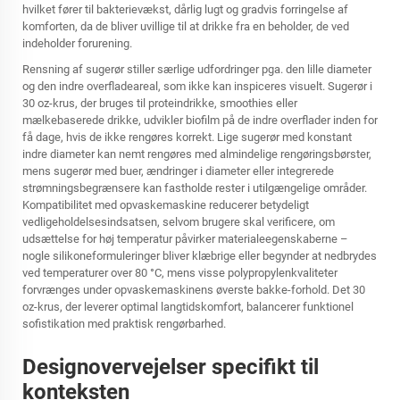
hvilket fører til bakterievækst, dårlig lugt og gradvis forringelse af
komforten, da de bliver uvillige til at drikke fra en beholder, de ved
indeholder forurening.
Rensning af sugerør stiller særlige udfordringer pga. den lille diameter
og den indre overfladeareal, som ikke kan inspiceres visuelt. Sugerør i
30 oz-krus, der bruges til proteindrikke, smoothies eller
mælkebaserede drikke, udvikler biofilm på de indre overflader inden for
få dage, hvis de ikke rengøres korrekt. Lige sugerør med konstant
indre diameter kan nemt rengøres med almindelige rengøringsbørster,
mens sugerør med buer, ændringer i diameter eller integrerede
strømningsbegrænsere kan fastholde rester i utilgængelige områder.
Kompatibilitet med opvaskemaskine reducerer betydeligt
vedligeholdelsesindsatsen, selvom brugere skal verificere, om
udsættelse for høj temperatur påvirker materialeegenskaberne –
nogle silikoneformuleringer bliver klæbrige eller begynder at nedbrydes
ved temperaturer over 80 °C, mens visse polypropylenkvaliteter
forvrænges under opvaskemaskinens øverste bakke-forhold. Det 30
oz-krus, der leverer optimal langtidskomfort, balancerer funktionel
sofistikation med praktisk rengørbarhed.
Designovervejelser specifikt til
konteksten