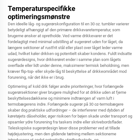
Temperaturspecifikke
optimeringsmønstre
Den ideelle låg- og sugerørskonfiguration til en 30 oz. tumbler varierer
betydeligt afhængigt af den primære drikkevaretemperatur, som
brugerne ønsker at opretholde. Ved varme drikkevarer er det
fordelagtigt med minimal udstilling af sugerøret uden for låget, da
længere sektioner af rustfrit stål eller plast over låget leder varme
udad, hvilket køler drikken og potentielt skaber kondens. Fuldt indsatte
sugerørdesigns, hvor drikkerøret ender i samme plan som lågets
overflade eller lidt under denne, maksimerer termisk beholdning, men
kræver flip-top- eller skyde-låg til beskyttelse af drikkeområdet mod
forurening, når det ikke er i brug.
Optimering af kold drik følger andre prioriteringer, hvor forlængede
sugerørsektioner giver brugere mulighed for at drikke uden at fjerne
beskyttelsesdækkene og minimere indtrængen af varm luft i
termobægerens indre. Forlængede sugerør på 30 oz-termobægere
skaber dog praktiske udfordringer – de interfererer med dybden af
køretøjets dåseholder, øger risikoen for bøjen skade under transport og
opsamler ydre forurening fra taskers indre eller skrivebordsflader.
Teleskopiske sugerørdesign løser disse problemer ved at tillade
højdejustering, men den glidende tætning mellem sektionerne
introducerer et andet potentielte utæthedssteds- og