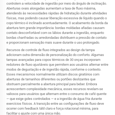
controlem a velocidade de ingestão por meio do ângulo de inclinação.
Aberturas ovais alongadas aumentam a taxa de fluxo máxima,
atendendo às necessidades rápidas de hidratação durante atividades
físicas, mas podendo causar liberação excessiva de líquido quando o
copo térmico é inclinado acentuadamente. O acabamento da borda da
abertura tem grande importância: bordas moldadas afiadas causam
contato desconfortável com os lábios durante a ingestão, enquanto
bordas chanfradas ou arredondadas distribuem a pressão de contato
e proporcionam sensação mais suave durante o uso prolongado.
Recursos de controle de fluxo integrados ao design da tampa
adicionam outra dimensão de personalização do conforto. Algumas
tampas avançadas para copos térmicos de 30 onças incorporam
redutores de fluxo ajustáveis que permitem aos usuários alternar entre
modos de degustação e de ingestão rápida, conforme o contexto.
Esses mecanismos normalmente utilizam discos giratórios com
aberturas de tamanhos diferentes ou portões deslizantes que
obstruem parcialmente a abertura principal para beber. Embora
acrescentem complexidade mecânica, esses recursos revelam-se
valiosos para usuários que alternam entre o consumo de café quente
— que exige goles controlados — e a ingestão de água fria durante
exercícios físicos. A transição entre as configurações de fluxo deve
ocorrer com feedback tátil claro e força rotacional mínima, para
facilitar o ajuste com uma única mão.