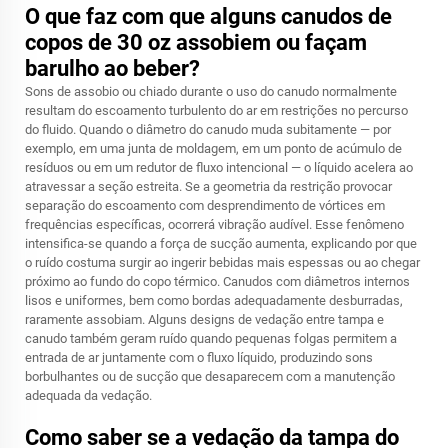
O que faz com que alguns canudos de
copos de 30 oz assobiem ou façam
barulho ao beber?
Sons de assobio ou chiado durante o uso do canudo normalmente
resultam do escoamento turbulento do ar em restrições no percurso
do fluido. Quando o diâmetro do canudo muda subitamente — por
exemplo, em uma junta de moldagem, em um ponto de acúmulo de
resíduos ou em um redutor de fluxo intencional — o líquido acelera ao
atravessar a seção estreita. Se a geometria da restrição provocar
separação do escoamento com desprendimento de vórtices em
frequências específicas, ocorrerá vibração audível. Esse fenômeno
intensifica-se quando a força de sucção aumenta, explicando por que
o ruído costuma surgir ao ingerir bebidas mais espessas ou ao chegar
próximo ao fundo do copo térmico. Canudos com diâmetros internos
lisos e uniformes, bem como bordas adequadamente desburradas,
raramente assobiam. Alguns designs de vedação entre tampa e
canudo também geram ruído quando pequenas folgas permitem a
entrada de ar juntamente com o fluxo líquido, produzindo sons
borbulhantes ou de sucção que desaparecem com a manutenção
adequada da vedação.
Como saber se a vedação da tampa do