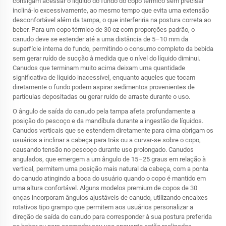
consigam acessar o líquido do fundo do copo térmico sem precisar
incliná-lo excessivamente, ao mesmo tempo que evita uma extensão
desconfortável além da tampa, o que interferiria na postura correta ao
beber. Para um copo térmico de 30 oz com proporções padrão, o
canudo deve se estender até a uma distância de 5–10 mm da
superfície interna do fundo, permitindo o consumo completo da bebida
sem gerar ruído de sucção à medida que o nível do líquido diminui.
Canudos que terminam muito acima deixam uma quantidade
significativa de líquido inacessível, enquanto aqueles que tocam
diretamente o fundo podem aspirar sedimentos provenientes de
partículas depositadas ou gerar ruído de arraste durante o uso.
O ângulo de saída do canudo pela tampa afeta profundamente a
posição do pescoço e da mandíbula durante a ingestão de líquidos.
Canudos verticais que se estendem diretamente para cima obrigam os
usuários a inclinar a cabeça para trás ou a curvar-se sobre o copo,
causando tensão no pescoço durante uso prolongado. Canudos
angulados, que emergem a um ângulo de 15–25 graus em relação à
vertical, permitem uma posição mais natural da cabeça, com a ponta
do canudo atingindo a boca do usuário quando o copo é mantido em
uma altura confortável. Alguns modelos premium de copos de 30
onças incorporam ângulos ajustáveis de canudo, utilizando encaixes
rotativos tipo grampo que permitem aos usuários personalizar a
direção de saída do canudo para corresponder à sua postura preferida