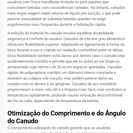
usuários com força mandibular limitada ou para aqueles que
consomem bebidas com consistências variadas. No entanto, canudos
mais largos exigem maior volume de líquido por sucção, o que pode
parecer avassalador ao saborear bebidas quentes ou exigir
engolimentos mais frequentes durante a hidratação rápida.
A seleção do material do canudo envolve equilibrar durabilidade,
segurança e conforto do usuário. Canudos de silicone grau alimentício
oferecem flexibilidade superior, adaptando-se ligeiramente à forma da
boca durante o uso e criando um vedação confortável entre os lábios.
Essa flexibilidade também evita danos aos dentes caso o canudo seja
acidentalmente mordido e permite que ele se dobre ao ser limpo ou
armazenado
copo térmico de 30 oz
em espaços apertados. Canudos
rígidos de polipropileno mantêm um diâmetro interno constante e
resistem ao colapso sob sucção, mas podem parecer duros ao
contato com os dentes e as gengivas. Canudos de aço inoxidável
proporcionam a maior vida útil e a limpeza mais fácil, mas conduzem a
temperatura rapidamente, podendo causar sensação desconfortável
de frio ou calor, dependendo da temperatura da bebida.
Otimização do Comprimento e do Ângulo
do Canudo
O comprimento adequado do canudo garante que os usuários