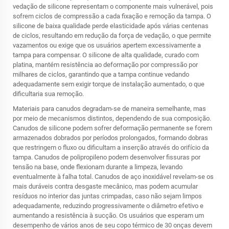
vedação de silicone representam o componente mais vulnerável, pois
sofrem ciclos de compressão a cada fixação e remoção da tampa. O
silicone de baixa qualidade perde elasticidade após várias centenas
de ciclos, resultando em redução da força de vedação, o que permite
vazamentos ou exige que os usuários apertem excessivamente a
tampa para compensar. O silicone de alta qualidade, curado com
platina, mantém resistência ao deformação por compressão por
milhares de ciclos, garantindo que a tampa continue vedando
adequadamente sem exigir torque de instalação aumentado, o que
dificultaria sua remoção.
Materiais para canudos degradam-se de maneira semelhante, mas
por meio de mecanismos distintos, dependendo de sua composição.
Canudos de silicone podem sofrer deformação permanente se forem
armazenados dobrados por períodos prolongados, formando dobras
que restringem o fluxo ou dificultam a inserção através do orifício da
tampa. Canudos de polipropileno podem desenvolver fissuras por
tensão na base, onde flexionam durante a limpeza, levando
eventualmente à falha total. Canudos de aço inoxidável revelam-se os
mais duráveis contra desgaste mecânico, mas podem acumular
resíduos no interior das juntas crimpadas, caso não sejam limpos
adequadamente, reduzindo progressivamente o diâmetro efetivo e
aumentando a resistência à sucção. Os usuários que esperam um
desempenho de vários anos de seu copo térmico de 30 onças devem