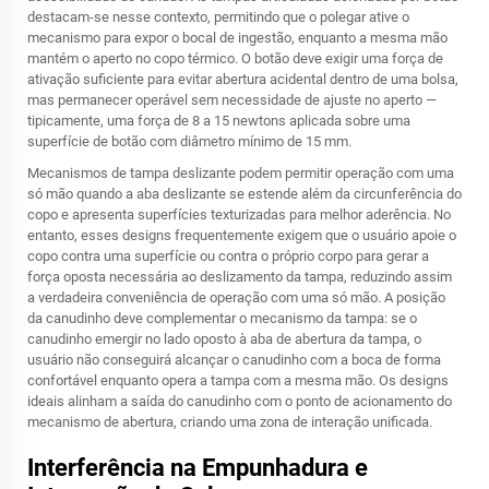
destacam-se nesse contexto, permitindo que o polegar ative o
mecanismo para expor o bocal de ingestão, enquanto a mesma mão
mantém o aperto no copo térmico. O botão deve exigir uma força de
ativação suficiente para evitar abertura acidental dentro de uma bolsa,
mas permanecer operável sem necessidade de ajuste no aperto —
tipicamente, uma força de 8 a 15 newtons aplicada sobre uma
superfície de botão com diâmetro mínimo de 15 mm.
Mecanismos de tampa deslizante podem permitir operação com uma
só mão quando a aba deslizante se estende além da circunferência do
copo e apresenta superfícies texturizadas para melhor aderência. No
entanto, esses designs frequentemente exigem que o usuário apoie o
copo contra uma superfície ou contra o próprio corpo para gerar a
força oposta necessária ao deslizamento da tampa, reduzindo assim
a verdadeira conveniência de operação com uma só mão. A posição
da canudinho deve complementar o mecanismo da tampa: se o
canudinho emergir no lado oposto à aba de abertura da tampa, o
usuário não conseguirá alcançar o canudinho com a boca de forma
confortável enquanto opera a tampa com a mesma mão. Os designs
ideais alinham a saída do canudinho com o ponto de acionamento do
mecanismo de abertura, criando uma zona de interação unificada.
Interferência na Empunhadura e