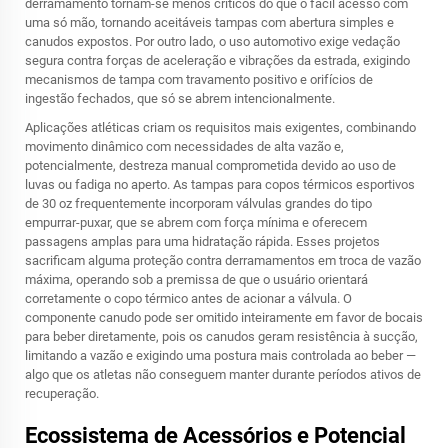
derramamento tornam-se menos críticos do que o fácil acesso com
uma só mão, tornando aceitáveis tampas com abertura simples e
canudos expostos. Por outro lado, o uso automotivo exige vedação
segura contra forças de aceleração e vibrações da estrada, exigindo
mecanismos de tampa com travamento positivo e orifícios de
ingestão fechados, que só se abrem intencionalmente.
Aplicações atléticas criam os requisitos mais exigentes, combinando
movimento dinâmico com necessidades de alta vazão e,
potencialmente, destreza manual comprometida devido ao uso de
luvas ou fadiga no aperto. As tampas para copos térmicos esportivos
de 30 oz frequentemente incorporam válvulas grandes do tipo
empurrar-puxar, que se abrem com força mínima e oferecem
passagens amplas para uma hidratação rápida. Esses projetos
sacrificam alguma proteção contra derramamentos em troca de vazão
máxima, operando sob a premissa de que o usuário orientará
corretamente o copo térmico antes de acionar a válvula. O
componente canudo pode ser omitido inteiramente em favor de bocais
para beber diretamente, pois os canudos geram resistência à sucção,
limitando a vazão e exigindo uma postura mais controlada ao beber —
algo que os atletas não conseguem manter durante períodos ativos de
recuperação.
Ecossistema de Acessórios e Potencial