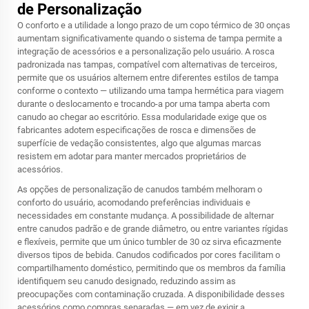
de Personalização
O conforto e a utilidade a longo prazo de um copo térmico de 30 onças
aumentam significativamente quando o sistema de tampa permite a
integração de acessórios e a personalização pelo usuário. A rosca
padronizada nas tampas, compatível com alternativas de terceiros,
permite que os usuários alternem entre diferentes estilos de tampa
conforme o contexto — utilizando uma tampa hermética para viagem
durante o deslocamento e trocando-a por uma tampa aberta com
canudo ao chegar ao escritório. Essa modularidade exige que os
fabricantes adotem especificações de rosca e dimensões de
superfície de vedação consistentes, algo que algumas marcas
resistem em adotar para manter mercados proprietários de
acessórios.
As opções de personalização de canudos também melhoram o
conforto do usuário, acomodando preferências individuais e
necessidades em constante mudança. A possibilidade de alternar
entre canudos padrão e de grande diâmetro, ou entre variantes rígidas
e flexíveis, permite que um único tumbler de 30 oz sirva eficazmente
diversos tipos de bebida. Canudos codificados por cores facilitam o
compartilhamento doméstico, permitindo que os membros da família
identifiquem seu canudo designado, reduzindo assim as
preocupações com contaminação cruzada. A disponibilidade desses
acessórios como compras separadas — em vez de exigir a