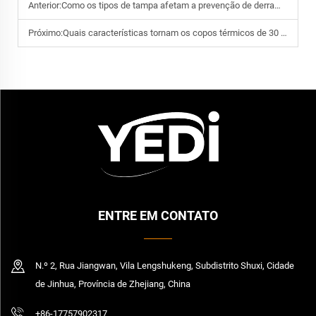
Anterior:
Como os tipos de tampa afetam a prevenção de derramamentos em copos térmicos de 20 oz
Próximo:
Quais características tornam os copos térmicos de 30 oz adequados para viagens ou ambientes de escritório
ENTRE EM CONTATO
N.º 2, Rua Jiangwan, Vila Lengshukeng, Subdistrito Shuxi, Cidade
de Jinhua, Província de Zhejiang, China
+86-17757902317