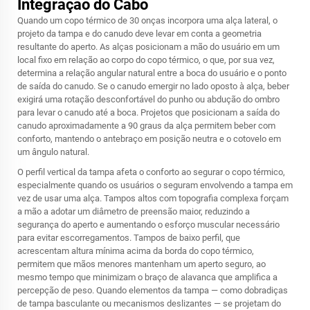
Integração do Cabo
Quando um copo térmico de 30 onças incorpora uma alça lateral, o
projeto da tampa e do canudo deve levar em conta a geometria
resultante do aperto. As alças posicionam a mão do usuário em um
local fixo em relação ao corpo do copo térmico, o que, por sua vez,
determina a relação angular natural entre a boca do usuário e o ponto
de saída do canudo. Se o canudo emergir no lado oposto à alça, beber
exigirá uma rotação desconfortável do punho ou abdução do ombro
para levar o canudo até a boca. Projetos que posicionam a saída do
canudo aproximadamente a 90 graus da alça permitem beber com
conforto, mantendo o antebraço em posição neutra e o cotovelo em
um ângulo natural.
O perfil vertical da tampa afeta o conforto ao segurar o copo térmico,
especialmente quando os usuários o seguram envolvendo a tampa em
vez de usar uma alça. Tampos altos com topografia complexa forçam
a mão a adotar um diâmetro de preensão maior, reduzindo a
segurança do aperto e aumentando o esforço muscular necessário
para evitar escorregamentos. Tampos de baixo perfil, que
acrescentam altura mínima acima da borda do copo térmico,
permitem que mãos menores mantenham um aperto seguro, ao
mesmo tempo que minimizam o braço de alavanca que amplifica a
percepção de peso. Quando elementos da tampa — como dobradiças
de tampa basculante ou mecanismos deslizantes — se projetam do