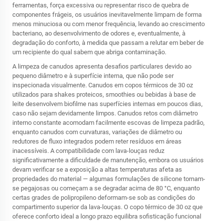
ferramentas, força excessiva ou representar risco de quebra de
componentes frágeis, os usuários inevitavelmente limpam de forma
menos minuciosa ou com menor frequência, levando ao crescimento
bacteriano, ao desenvolvimento de odores e, eventualmente, à
degradação do conforto, à medida que passam a relutar em beber de
um recipiente do qual sabem que abriga contaminação.
A limpeza de canudos apresenta desafios particulares devido ao
pequeno diâmetro e à superfície interna, que não pode ser
inspecionada visualmente. Canudos em copos térmicos de 30 oz
utilizados para shakes proteicos, smoothies ou bebidas à base de
leite desenvolvem biofilme nas superfícies internas em poucos dias,
caso não sejam devidamente limpos. Canudos retos com diâmetro
interno constante acomodam facilmente escovas de limpeza padrão,
enquanto canudos com curvaturas, variações de diâmetro ou
redutores de fluxo integrados podem reter resíduos em áreas
inacessíveis. A compatibilidade com lava-louças reduz
significativamente a dificuldade de manutenção, embora os usuários
devam verificar se a exposição a altas temperaturas afeta as
propriedades do material — algumas formulações de silicone tornam-
se pegajosas ou começam a se degradar acima de 80 °C, enquanto
certas grades de polipropileno deformam-se sob as condições do
compartimento superior da lava-louças. O copo térmico de 30 oz que
oferece conforto ideal a longo prazo equilibra sofisticação funcional