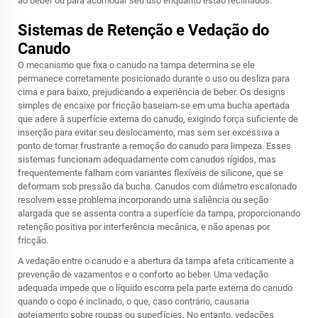
ao beber ou para acomodar seu uso enquanto estão reclinados.
Sistemas de Retenção e Vedação do
Canudo
O mecanismo que fixa o canudo na tampa determina se ele
permanece corretamente posicionado durante o uso ou desliza para
cima e para baixo, prejudicando a experiência de beber. Os designs
simples de encaixe por fricção baseiam-se em uma bucha apertada
que adere à superfície externa do canudo, exigindo força suficiente de
inserção para evitar seu deslocamento, mas sem ser excessiva a
ponto de tornar frustrante a remoção do canudo para limpeza. Esses
sistemas funcionam adequadamente com canudos rígidos, mas
frequentemente falham com variantes flexíveis de silicone, que se
deformam sob pressão da bucha. Canudos com diâmetro escalonado
resolvem esse problema incorporando uma saliência ou seção
alargada que se assenta contra a superfície da tampa, proporcionando
retenção positiva por interferência mecânica, e não apenas por
fricção.
A vedação entre o canudo e a abertura da tampa afeta criticamente a
prevenção de vazamentos e o conforto ao beber. Uma vedação
adequada impede que o líquido escorra pela parte externa do canudo
quando o copo é inclinado, o que, caso contrário, causaria
gotejamento sobre roupas ou superfícies. No entanto, vedações