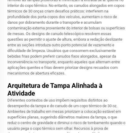
interior do copo térmico. No entanto, os canudos alongados em copos
térmicos de 30 onças criam desafios práticos: interferem na
profundidade dos porta-copos dos veículos, aumentam o risco de
danos por dobramento durante o transporte e acumulam
contaminação externa proveniente do interior de bolsas ou superfícies
de mesas. Os designs de canudo telescópico resolvem essas
questões ao permitir o ajuste de altura, embora a vedação deslizante
entre as seções introduza outro ponto potencial de vazamento e
dificuldade de limpeza. Usuários que consomem exclusivamente
bebidas frias podem preferir canudos fixos alongados, apesar da
inconveniência no transporte, enquanto aqueles que alternam entre
aplicações quentes e frias devem priorizar designs recuados com
mecanismos de abertura eficazes.
Arquitetura de Tampa Alinhada à
Atividade
Diferentes contextos de uso impõem requisitos distintos ao
desempenho da tampa e do canudo de um copo térmico de 30 oz.
Ambientes de trabalho em mesas priorizam a colocação estável em
superfícies planas, sugerindo diâmetros maiores da tampa, o que
reduz o centro de gravidade e diminui o risco de tombamento quando o
usuário pega o copo térmico sem olhar. Recursos à prova de