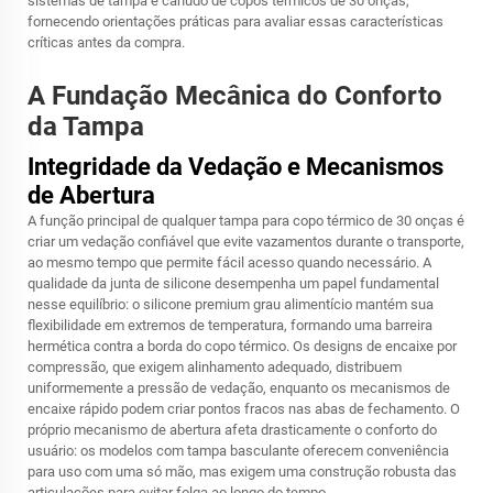
sistemas de tampa e canudo de copos térmicos de 30 onças,
fornecendo orientações práticas para avaliar essas características
críticas antes da compra.
A Fundação Mecânica do Conforto
da Tampa
Integridade da Vedação e Mecanismos
de Abertura
A função principal de qualquer tampa para copo térmico de 30 onças é
criar um vedação confiável que evite vazamentos durante o transporte,
ao mesmo tempo que permite fácil acesso quando necessário. A
qualidade da junta de silicone desempenha um papel fundamental
nesse equilíbrio: o silicone premium grau alimentício mantém sua
flexibilidade em extremos de temperatura, formando uma barreira
hermética contra a borda do copo térmico. Os designs de encaixe por
compressão, que exigem alinhamento adequado, distribuem
uniformemente a pressão de vedação, enquanto os mecanismos de
encaixe rápido podem criar pontos fracos nas abas de fechamento. O
próprio mecanismo de abertura afeta drasticamente o conforto do
usuário: os modelos com tampa basculante oferecem conveniência
para uso com uma só mão, mas exigem uma construção robusta das
articulações para evitar folga ao longo do tempo.