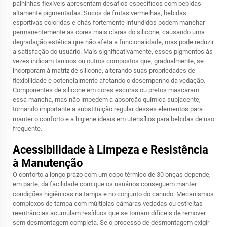
palhinhas flexíveis apresentam desafios específicos com bebidas
altamente pigmentadas. Sucos de frutas vermelhas, bebidas
esportivas coloridas e chás fortemente infundidos podem manchar
permanentemente as cores mais claras do silicone, causando uma
degradação estética que não afeta a funcionalidade, mas pode reduzir
a satisfação do usuário. Mais significativamente, esses pigmentos às
vezes indicam taninos ou outros compostos que, gradualmente, se
incorporam à matriz de silicone, alterando suas propriedades de
flexibilidade e potencialmente afetando o desempenho da vedação.
Componentes de silicone em cores escuras ou pretos mascaram
essa mancha, mas não impedem a absorção química subjacente,
tornando importante a substituição regular desses elementos para
manter o conforto e a higiene ideais em utensílios para bebidas de uso
frequente.
Acessibilidade à Limpeza e Resistência
à Manutenção
O conforto a longo prazo com um copo térmico de 30 onças depende,
em parte, da facilidade com que os usuários conseguem manter
condições higiênicas na tampa e no conjunto do canudo. Mecanismos
complexos de tampa com múltiplas câmaras vedadas ou estreitas
reentrâncias acumulam resíduos que se tornam difíceis de remover
sem desmontagem completa. Se o processo de desmontagem exigir