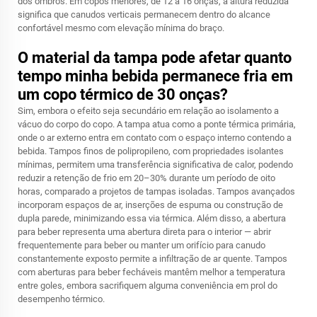
dos ombros. Em copos menores, de 12 a 16 onças, a altura reduzida
significa que canudos verticais permanecem dentro do alcance
confortável mesmo com elevação mínima do braço.
O material da tampa pode afetar quanto
tempo minha bebida permanece fria em
um copo térmico de 30 onças?
Sim, embora o efeito seja secundário em relação ao isolamento a
vácuo do corpo do copo. A tampa atua como a ponte térmica primária,
onde o ar externo entra em contato com o espaço interno contendo a
bebida. Tampos finos de polipropileno, com propriedades isolantes
mínimas, permitem uma transferência significativa de calor, podendo
reduzir a retenção de frio em 20–30% durante um período de oito
horas, comparado a projetos de tampas isoladas. Tampos avançados
incorporam espaços de ar, inserções de espuma ou construção de
dupla parede, minimizando essa via térmica. Além disso, a abertura
para beber representa uma abertura direta para o interior — abrir
frequentemente para beber ou manter um orifício para canudo
constantemente exposto permite a infiltração de ar quente. Tampos
com aberturas para beber fecháveis mantêm melhor a temperatura
entre goles, embora sacrifiquem alguma conveniência em prol do
desempenho térmico.