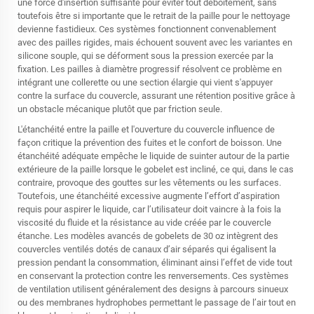
une force d'insertion suffisante pour éviter tout déboîtement, sans
toutefois être si importante que le retrait de la paille pour le nettoyage
devienne fastidieux. Ces systèmes fonctionnent convenablement
avec des pailles rigides, mais échouent souvent avec les variantes en
silicone souple, qui se déforment sous la pression exercée par la
fixation. Les pailles à diamètre progressif résolvent ce problème en
intégrant une collerette ou une section élargie qui vient s'appuyer
contre la surface du couvercle, assurant une rétention positive grâce à
un obstacle mécanique plutôt que par friction seule.
L'étanchéité entre la paille et l'ouverture du couvercle influence de
façon critique la prévention des fuites et le confort de boisson. Une
étanchéité adéquate empêche le liquide de suinter autour de la partie
extérieure de la paille lorsque le gobelet est incliné, ce qui, dans le cas
contraire, provoque des gouttes sur les vêtements ou les surfaces.
Toutefois, une étanchéité excessive augmente l’effort d’aspiration
requis pour aspirer le liquide, car l’utilisateur doit vaincre à la fois la
viscosité du fluide et la résistance au vide créée par le couvercle
étanche. Les modèles avancés de gobelets de 30 oz intègrent des
couvercles ventilés dotés de canaux d’air séparés qui égalisent la
pression pendant la consommation, éliminant ainsi l’effet de vide tout
en conservant la protection contre les renversements. Ces systèmes
de ventilation utilisent généralement des designs à parcours sinueux
ou des membranes hydrophobes permettant le passage de l’air tout en