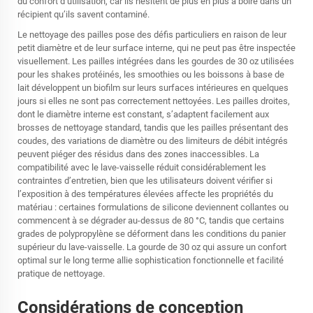
du confort d’utilisation, car ils hésitent de plus en plus à boire dans un
récipient qu’ils savent contaminé.
Le nettoyage des pailles pose des défis particuliers en raison de leur
petit diamètre et de leur surface interne, qui ne peut pas être inspectée
visuellement. Les pailles intégrées dans les gourdes de 30 oz utilisées
pour les shakes protéinés, les smoothies ou les boissons à base de
lait développent un biofilm sur leurs surfaces intérieures en quelques
jours si elles ne sont pas correctement nettoyées. Les pailles droites,
dont le diamètre interne est constant, s’adaptent facilement aux
brosses de nettoyage standard, tandis que les pailles présentant des
coudes, des variations de diamètre ou des limiteurs de débit intégrés
peuvent piéger des résidus dans des zones inaccessibles. La
compatibilité avec le lave-vaisselle réduit considérablement les
contraintes d’entretien, bien que les utilisateurs doivent vérifier si
l’exposition à des températures élevées affecte les propriétés du
matériau : certaines formulations de silicone deviennent collantes ou
commencent à se dégrader au-dessus de 80 °C, tandis que certains
grades de polypropylène se déforment dans les conditions du panier
supérieur du lave-vaisselle. La gourde de 30 oz qui assure un confort
optimal sur le long terme allie sophistication fonctionnelle et facilité
pratique de nettoyage.
Considérations de conception