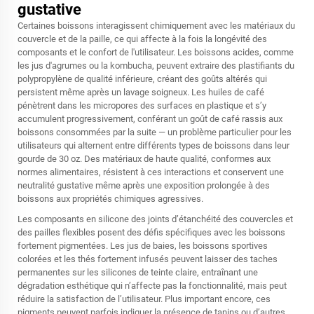
gustative
Certaines boissons interagissent chimiquement avec les matériaux du
couvercle et de la paille, ce qui affecte à la fois la longévité des
composants et le confort de l'utilisateur. Les boissons acides, comme
les jus d'agrumes ou la kombucha, peuvent extraire des plastifiants du
polypropylène de qualité inférieure, créant des goûts altérés qui
persistent même après un lavage soigneux. Les huiles de café
pénètrent dans les micropores des surfaces en plastique et s’y
accumulent progressivement, conférant un goût de café rassis aux
boissons consommées par la suite — un problème particulier pour les
utilisateurs qui alternent entre différents types de boissons dans leur
gourde de 30 oz. Des matériaux de haute qualité, conformes aux
normes alimentaires, résistent à ces interactions et conservent une
neutralité gustative même après une exposition prolongée à des
boissons aux propriétés chimiques agressives.
Les composants en silicone des joints d’étanchéité des couvercles et
des pailles flexibles posent des défis spécifiques avec les boissons
fortement pigmentées. Les jus de baies, les boissons sportives
colorées et les thés fortement infusés peuvent laisser des taches
permanentes sur les silicones de teinte claire, entraînant une
dégradation esthétique qui n’affecte pas la fonctionnalité, mais peut
réduire la satisfaction de l’utilisateur. Plus important encore, ces
pigments peuvent parfois indiquer la présence de tanins ou d’autres