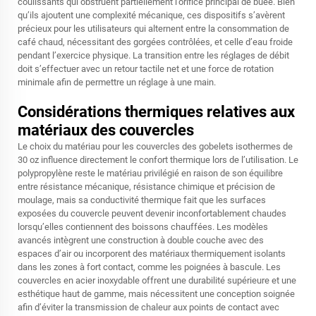
coulissants qui obstruent partiellement l’orifice principal de buée. Bien
qu’ils ajoutent une complexité mécanique, ces dispositifs s’avèrent
précieux pour les utilisateurs qui alternent entre la consommation de
café chaud, nécessitant des gorgées contrôlées, et celle d’eau froide
pendant l’exercice physique. La transition entre les réglages de débit
doit s’effectuer avec un retour tactile net et une force de rotation
minimale afin de permettre un réglage à une main.
Considérations thermiques relatives aux
matériaux des couvercles
Le choix du matériau pour les couvercles des gobelets isothermes de
30 oz influence directement le confort thermique lors de l’utilisation. Le
polypropylène reste le matériau privilégié en raison de son équilibre
entre résistance mécanique, résistance chimique et précision de
moulage, mais sa conductivité thermique fait que les surfaces
exposées du couvercle peuvent devenir inconfortablement chaudes
lorsqu’elles contiennent des boissons chauffées. Les modèles
avancés intègrent une construction à double couche avec des
espaces d’air ou incorporent des matériaux thermiquement isolants
dans les zones à fort contact, comme les poignées à bascule. Les
couvercles en acier inoxydable offrent une durabilité supérieure et une
esthétique haut de gamme, mais nécessitent une conception soignée
afin d’éviter la transmission de chaleur aux points de contact avec