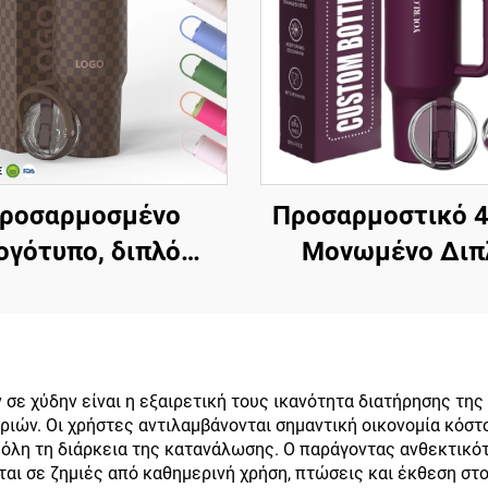
ροσαρμοσμένο
Προσαρμοστικό 4
ογότυπο, διπλό
Μονωμένο Διπ
ωμα, μονωμένο με
Τοιχώμα Ανοξεί
, φορητό φλιτζάνι
Χάλυβα Κύπελο
με λαβή από
Διπλωμένο Καπάκ
οξείδωτο χάλυβα
Λαβή Ταξιδιωτ
σε χύδην είναι η εξαιρετική τους ικανότητα διατήρησης τη
ηριών. Οι χρήστες αντιλαμβάνονται σημαντική οικονομία κό
0oz 32oz 40oz,
Κύπελο Καφέ γ
’ όλη τη διάρκεια της κατανάλωσης. Ο παράγοντας ανθεκτικ
πλερ ταξιδίου με
Γραφείο Δωρο 
ται σε ζημιές από καθημερινή χρήση, πτώσεις και έκθεση στ