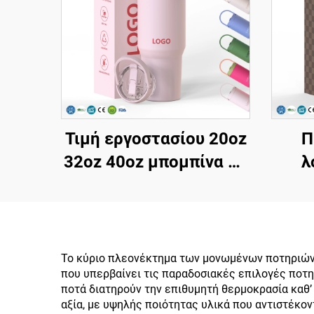
Τιμή εργοστασίου 20oz
Π
32oz 40oz μπομπίνα με
λ
λαβή και καπάκι straw,
τοίχ
μονωμένο φλιτζάνι,
κενό
επαναχρησιμοποιήσιμη
μπομπίνα ταξιδίου από
αν
Το κύριο πλεονέκτημα των μονωμένων ποτηριών 
που υπερβαίνει τις παραδοσιακές επιλογές ποτ
ατσάλι με sublimation
2
ποτά διατηρούν την επιθυμητή θερμοκρασία καθ
τάμ
αξία, με υψηλής ποιότητας υλικά που αντιστέκον