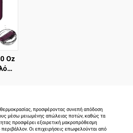
0 Oz
λό
δωτο
 με
ι με
ικό
ς θερμοκρασίας, προσφέροντας συνεπή απόδοση
στους μέσω μειωμένης απώλειας ποτών, καθώς τα
ια
ότητας προσφέρει εξαιρετική μακροπρόθεσμη
Σετ
ο περιβάλλον. Οι επιχειρήσεις επωφελούνται από