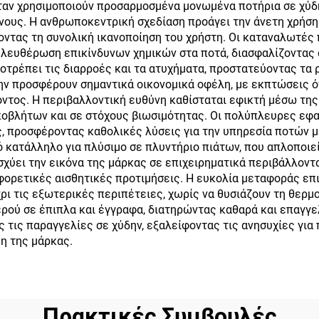
όταν χρησιμοποιούν προσαρμοσμένα μονωμένα ποτήρια σε χύ
άκι για ζεστά και
ους. Η ανθρωποκεντρική σχεδίαση προάγει την άνετη χρήση
κρύα ποτά
ντας τη συνολική ικανοποίηση του χρήστη. Οι καταναλωτές π
ελευθέρωση επικίνδυνων χημικών στα ποτά, διασφαλίζοντας 
τρέπει τις διαρροές και τα ατυχήματα, προστατεύοντας τα ρ
δην προσφέρουν σημαντικά οικονομικά οφέλη, με εκπτώσεις 
όντος. Η περιβαλλοντική ευθύνη καθίσταται εφικτή μέσω τη
βλήτων και σε στόχους βιωσιμότητας. Οι πολύπλευρες εφα
ας, προσφέροντας καθολικές λύσεις για την υπηρεσία ποτών μ
κατάλληλο για πλύσιμο σε πλυντήριο πιάτων, που απλοποιεί 
σχύει την εικόνα της μάρκας σε επιχειρηματικά περιβάλλοντ
φορετικές αισθητικές προτιμήσεις. Η ευκολία μεταφοράς επ
ρι τις εξωτερικές περιπέτειες, χωρίς να θυσιάζουν τη θερμ
ού σε έπιπλα και έγγραφα, διατηρώντας καθαρά και επαγγε
 τις παραγγελίες σε χύδην, εξαλείφοντας τις ανησυχίες για
η της μάρκας.
Πρακτικές Συμβουλές