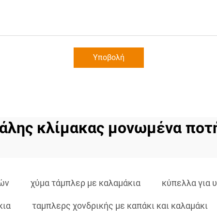
Υποβολή
άλης κλίμακας μονωμένα ποτ
ιών
χύμα τάμπλερ με καλαμάκια
κύπελλα για 
κια
ταμπλερς χονδρικής με καπάκι και καλαμάκι