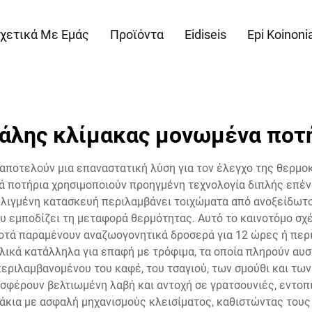
χετικά Με Εμάς
Προϊόντα
Eidiseis
Epi Koinoni
άλης κλίμακας μονωμένα ποτ
αποτελούν μια επαναστατική λύση για τον έλεγχο της θερμο
 ποτήρια χρησιμοποιούν προηγμένη τεχνολογία διπλής επένδ
λιγμένη κατασκευή περιλαμβάνει τοιχώματα από ανοξείδωτο
 εμποδίζει τη μεταφορά θερμότητας. Αυτό το καινοτόμο σχέ
ποτά παραμένουν αναζωογονητικά δροσερά για 12 ώρες ή περ
ικά κατάλληλα για επαφή με τρόφιμα, τα οποία πληρούν αυ
εριλαμβανομένου του καφέ, του τσαγιού, των σμούθι και τω
οσφέρουν βελτιωμένη λαβή και αντοχή σε γρατσουνιές, εντο
κια με ασφαλή μηχανισμούς κλεισίματος, καθιστώντας τους 