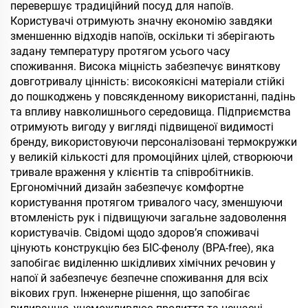
перевершує традиційний посуд для напоїв.
Користувачі отримують значну економію завдяки
зменшенню відходів напоїв, оскільки ті зберігають
задану температуру протягом усього часу
споживання. Висока міцність забезпечує виняткову
довготривалу цінність: високоякісні матеріали стійкі
до пошкоджень у повсякденному використанні, падінь
та впливу навколишнього середовища. Підприємства
отримують вигоду у вигляді підвищеної видимості
бренду, використовуючи персоналізовані термокружки
у великій кількості для промоційних цілей, створюючи
тривале враження у клієнтів та співробітників.
Ергономічний дизайн забезпечує комфортне
користування протягом тривалого часу, зменшуючи
втомленість рук і підвищуючи загальне задоволення
користувачів. Свідомі щодо здоров’я споживачі
цінують конструкцію без БІС-фенолу (BPA-free), яка
запобігає виділенню шкідливих хімічних речовин у
напої й забезпечує безпечне споживання для всіх
вікових груп. Інженерне рішення, що запобігає