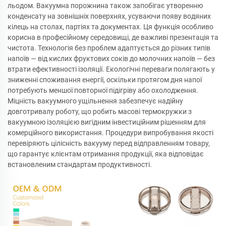
льодом. Вакуумна порожнина також запобігає утворенню
конденсату на зовнішніх поверхнях, усуваючи появу водяних
кілець на столах, партіях та документах. Ця функція особливо
корисна в професійному середовищі, де важливі презентація та
чистота. Технологія без проблем адаптується до різних типів
напоїв — від кислих фруктових соків до молочних напоїв — без
втрати ефективності ізоляції. Екологічні переваги полягають у
зниженні споживання енергії, оскільки протягом дня напої
потребують меншої повторної підігріву або охолодження.
Міцність вакуумного ущільнення забезпечує надійну
довготривалу роботу, що робить масові термокружки з
вакуумною ізоляцією вигідним інвестиційним рішенням для
комерційного використання. Процедури випробування якості
перевіряють цілісність вакууму перед відправленням товару,
що гарантує клієнтам отримання продукції, яка відповідає
встановленим стандартам продуктивності.