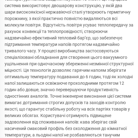
система використовує двошарову конструкцію, у якій два
шари високоякісної нержавіючої сталі утворюють герметичну
порожнину, з якої практично повністю видаляються всі
молекули повітря. Відсутність повітря усуває теплопередачу за
рахунок конвекції та теплопровідності, створюючи
надзвичайно ефективний тепловий бар’єр, що забезпечує
підтримання температури напоїв протягом надзвичайно
тривалого часу. У процесі виробництва застосовуються
спеціалізовані обладнання для створення цього вакуумного
ущільнення при одночасному збереженні незмінної структурної
міцності. Ця технологія дозволяє гарячим напоям зберігати
оптимальну температуру подавання до 6 годин, тоді як холодні
напої залишаються освіжаюче прохолодними протягом 12
годин або довше, значно перевершуючи продуктивність
одностінних аналогів. Точне інженерне виконання цієї системи
вимагає дотримання строгих допусків та заходів контролю
якості, що гарантує стабільну роботу на всіх партіях товарів у
великих обсягах. Користувачі отримують підвищене
задоволення від споживання напоїв: кава зберігає свій
насичений смаковий профіль без охолодження до кімнатної
температури, а льодяні напої не розбавляються танучим