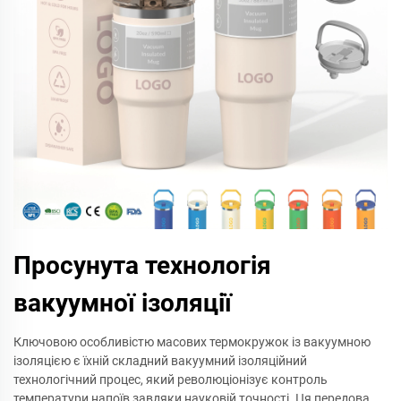
Просунута технологія
вакуумної ізоляції
Ключовою особливістю масових термокружок із вакуумною
ізоляцією є їхній складний вакуумний ізоляційний
технологічний процес, який революціонізує контроль
температури напоїв завдяки науковій точності. Ця передова