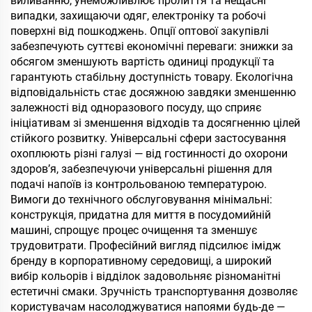
виливанню, унеможливлює пролиття та нещасні
випадки, захищаючи одяг, електроніку та робочі
поверхні від пошкоджень. Опції оптової закупівлі
забезпечують суттєві економічні переваги: знижки за
обсягом зменшують вартість одиниці продукції та
гарантують стабільну доступність товару. Екологічна
відповідальність стає досяжною завдяки зменшенню
залежності від одноразового посуду, що сприяє
ініціативам зі зменшення відходів та досягненню цілей
стійкого розвитку. Універсальні сфери застосування
охоплюють різні галузі — від гостинності до охорони
здоров’я, забезпечуючи універсальні рішення для
подачі напоїв із контрольованою температурою.
Вимоги до технічного обслуговування мінімальні:
конструкція, придатна для миття в посудомийній
машині, спрощує процес очищення та зменшує
трудовитрати. Професійний вигляд підсилює імідж
бренду в корпоративному середовищі, а широкий
вибір кольорів і відділок задовольняє різноманітні
естетичні смаки. Зручність транспортування дозволяє
користувачам насолоджуватися напоями будь-де —