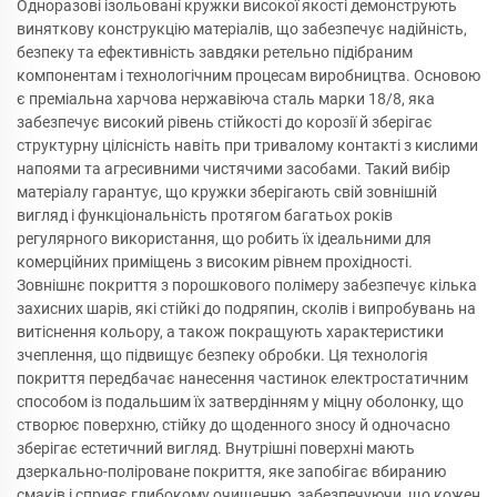
Одноразові ізольовані кружки високої якості демонструють
виняткову конструкцію матеріалів, що забезпечує надійність,
безпеку та ефективність завдяки ретельно підібраним
компонентам і технологічним процесам виробництва. Основою
є преміальна харчова нержавіюча сталь марки 18/8, яка
забезпечує високий рівень стійкості до корозії й зберігає
структурну цілісність навіть при тривалому контакті з кислими
напоями та агресивними чистячими засобами. Такий вибір
матеріалу гарантує, що кружки зберігають свій зовнішній
вигляд і функціональність протягом багатьох років
регулярного використання, що робить їх ідеальними для
комерційних приміщень з високим рівнем прохідності.
Зовнішнє покриття з порошкового полімеру забезпечує кілька
захисних шарів, які стійкі до подряпин, сколів і випробувань на
витіснення кольору, а також покращують характеристики
зчеплення, що підвищує безпеку обробки. Ця технологія
покриття передбачає нанесення частинок електростатичним
способом із подальшим їх затвердінням у міцну оболонку, що
створює поверхню, стійку до щоденного зносу й одночасно
зберігає естетичний вигляд. Внутрішні поверхні мають
дзеркально-поліроване покриття, яке запобігає вбиранию
смаків і сприяє глибокому очищенню, забезпечуючи, що кожен