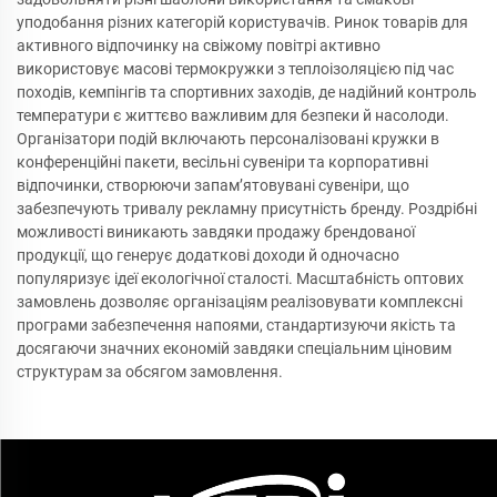
уподобання різних категорій користувачів. Ринок товарів для
активного відпочинку на свіжому повітрі активно
використовує масові термокружки з теплоізоляцією під час
походів, кемпінгів та спортивних заходів, де надійний контроль
температури є життєво важливим для безпеки й насолоди.
Організатори подій включають персоналізовані кружки в
конференційні пакети, весільні сувеніри та корпоративні
відпочинки, створюючи запам’ятовувані сувеніри, що
забезпечують тривалу рекламну присутність бренду. Роздрібні
можливості виникають завдяки продажу брендованої
продукції, що генерує додаткові доходи й одночасно
популяризує ідеї екологічної сталості. Масштабність оптових
замовлень дозволяє організаціям реалізовувати комплексні
програми забезпечення напоями, стандартизуючи якість та
досягаючи значних економій завдяки спеціальним ціновим
структурам за обсягом замовлення.