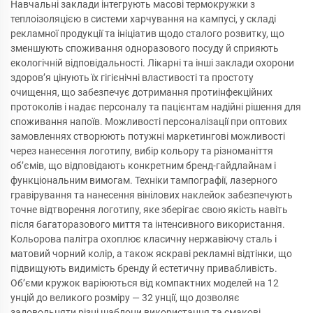
Навчальні заклади інтегрують масові термокружки з
теплоізоляцією в системи харчування на кампусі, у складі
рекламної продукції та ініціатив щодо сталого розвитку, що
зменшують споживання одноразового посуду й сприяють
екологічній відповідальності. Лікарні та інші заклади охорони
здоров’я цінують їх гігієнічні властивості та простоту
очищення, що забезпечує дотримання протиінфекційних
протоколів і надає персоналу та пацієнтам надійні рішення для
споживання напоїв. Можливості персоналізації при оптових
замовленнях створюють потужні маркетингові можливості
через нанесення логотипу, вибір кольору та різноманіття
об’ємів, що відповідають конкретним бренд-гайдлайнам і
функціональним вимогам. Техніки тампографії, лазерного
гравірування та нанесення вінілових наклейок забезпечують
точне відтворення логотипу, яке зберігає свою якість навіть
після багаторазового миття та інтенсивного використання.
Кольорова палітра охоплює класичну нержавіючу сталь і
матовий чорний колір, а також яскраві рекламні відтінки, що
підвищують видимість бренду й естетичну привабливість.
Об’єми кружок варіюються від компактних моделей на 12
унцій до великого розміру — 32 унції, що дозволяє
задовольняти різні шаблони використання та смакові