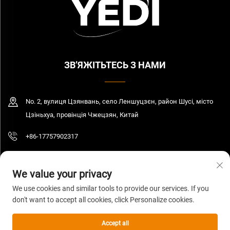
ЗВ’ЯЖІТЬТЕСЬ З НАМИ
No. 2, вулиця Цзянвань, село Леншуцзєн, район Шусі, місто
Цзіньхуа, провінція Чжецзян, Китай
+86-17757902317
[email protected]
We value your privacy
We use cookies and similar tools to provide our services. If you
don't want to accept all cookies, click Personalize cookies.
© 2026 Цзянсу Єді Індастрі енд Трейд Компані Лтд. Всі права захищені.
Політика конфіденційності
Accept all