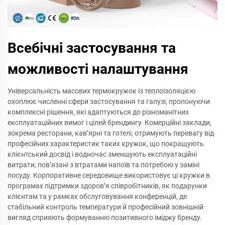
Всебічні застосування та
можливості налаштування
Універсальність масових термокружок із теплоізоляцією
охоплює численні сфери застосування та галузі, пропонуючи
комплексні рішення, які адаптуються до різноманітних
експлуатаційних вимог і цілей брендингу. Комерційні заклади,
зокрема ресторани, кав’ярні та готелі, отримують перевагу від
професійних характеристик таких кружок, що покращують
клієнтський досвід і водночас зменшують експлуатаційні
витрати, пов’язані з втратами напоїв та потребою у заміні
посуду. Корпоративне середовище використовує ці кружки в
програмах підтримки здоров’я співробітників, як подарунки
клієнтам та у рамках обслуговування конференцій, де
стабільний контроль температури й професійний зовнішній
вигляд сприяють формуванню позитивного іміджу бренду.