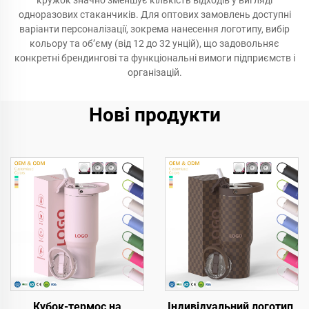
кружок значно зменшує кількість відходів у вигляді
одноразових стаканчиків. Для оптових замовлень доступні
варіанти персоналізації, зокрема нанесення логотипу, вибір
кольору та об’єму (від 12 до 32 унцій), що задовольняє
конкретні брендингові та функціональні вимоги підприємств і
організацій.
Нові продукти
Кубок-термос на
Індивідуальний логотип,