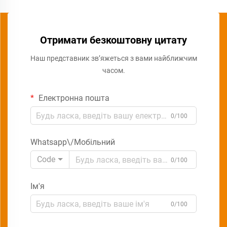
Отримати безкоштовну цитату
Наш представник зв’яжеться з вами найближчим
часом.
Електронна пошта
0/100
Whatsapp\/Мобільний
Code
0/100
Ім'я
0/100