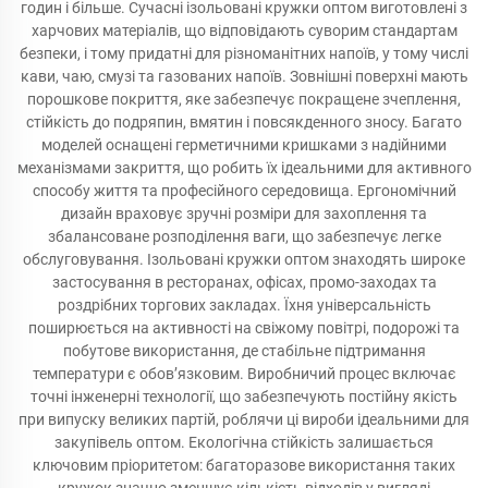
годин і більше. Сучасні ізольовані кружки оптом виготовлені з
харчових матеріалів, що відповідають суворим стандартам
безпеки, і тому придатні для різноманітних напоїв, у тому числі
кави, чаю, смузі та газованих напоїв. Зовнішні поверхні мають
порошкове покриття, яке забезпечує покращене зчеплення,
стійкість до подряпин, вмятин і повсякденного зносу. Багато
моделей оснащені герметичними кришками з надійними
механізмами закриття, що робить їх ідеальними для активного
способу життя та професійного середовища. Ергономічний
дизайн враховує зручні розміри для захоплення та
збалансоване розподілення ваги, що забезпечує легке
обслуговування. Ізольовані кружки оптом знаходять широке
застосування в ресторанах, офісах, промо-заходах та
роздрібних торгових закладах. Їхня універсальність
поширюється на активності на свіжому повітрі, подорожі та
побутове використання, де стабільне підтримання
температури є обов’язковим. Виробничий процес включає
точні інженерні технології, що забезпечують постійну якість
при випуску великих партій, роблячи ці вироби ідеальними для
закупівель оптом. Екологічна стійкість залишається
ключовим пріоритетом: багаторазове використання таких