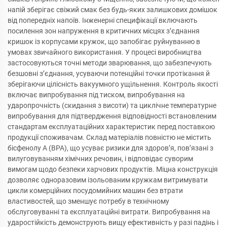
напій зберігає свіжий смак без будь-яких залишкових домішок
від попередніх напоїв. Інженерні специфікації включають
посилення зон напруження в критичних місцях з’єднання
кришок із корпусами кружок, що запобігає руйнуванню в
умовах звичайного використання. У процесі виробництва
застосовуються точні методи зварювання, що забезпечують
безшовні з’єднання, усуваючи потенційні точки протікання й
зберігаючи цілісність вакуумного ущільнення. Контроль якості
включає випробування під тиском, випробування на
ударопрочність (скидання з висоти) та циклічне температурне
випробування для підтвердження відповідності встановленим
стандартам експлуатаційних характеристик перед поставкою
продукції споживачам. Склад матеріалів повністю не містить
бісфенолу А (BPA), що усуває ризики для здоров’я, пов’язані з
вилуговуванням хімічних речовин, і відповідає суворим
вимогам щодо безпеки харчових продуктів. Міцна конструкція
дозволяє одноразовим ізольованим кружкам витримувати
цикли комерційних посудомийних машин без втрати
властивостей, що зменшує потребу в технічному
обслуговуванні та експлуатаційні витрати. Випробування на
ударостійкість демонструють вищу ефективність у разі падінь і