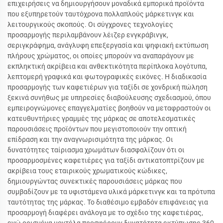
επιχειρήσεις να δημιουργήσουν μοναδικά εμπορικά προϊόντα
που εξυπηρετούν ταυτόχρονα πολλαπλούς μάρκετινγκ και
λειτουργικούς σκοπούς. Οι σύγχρονες τεχνολογίες
προσαρμογής περιλαμβάνουν λέιζερ ενγκράβινγκ,
σεριγκράφημα, ανάγλυφη επεξεργασία και ψηφιακή εκτύπωση
πλήρους χρώματος, οι οποίες μπορούν να αναπαράγουν με
εκπληκτική ακρίβεια και ανθεκτικότητα περίπλοκα λογότυπα,
λεπτομερή γραφικά και φωτογραφικές εικόνες. Η διαδικασία
προσαρμογής των καφετιέρων για ταξίδι σε χονδρική πώληση
ξεκινά συνήθως με υπηρεσίες διαβούλευσης σχεδιασμού, όπου
εμπειρογνώμονες επαγγελματίες βοηθούν να μεταφραστούν οι
κατευθυντήριες γραμμές της μάρκας σε αποτελεσματικές
παρουσιάσεις προϊόντων που μεγιστοποιούν την οπτική
επίδραση και την αναγνωρισιμότητα της μάρκας. Οι
δυνατότητες ταίριασμα χρωμάτων διασφαλίζουν ότι οι
προσαρμοσμένες καφετιέρες για ταξίδι αντικατοπτρίζουν με
ακρίβεια τους εταιρικούς χρωματικούς κώδικες,
δημιουργώντας συνεκτικές παρουσιάσεις μάρκας που
συμβαδίζουν με τα υφιστάμενα υλικά μάρκετινγκ και τα πρότυπα
ταυτότητας της μάρκας. Το διαθέσιμο εμβαδόν επιφάνειας για
προσαρμογή διαφέρει ανάλογα με το σχέδιο της καφετιέρας,