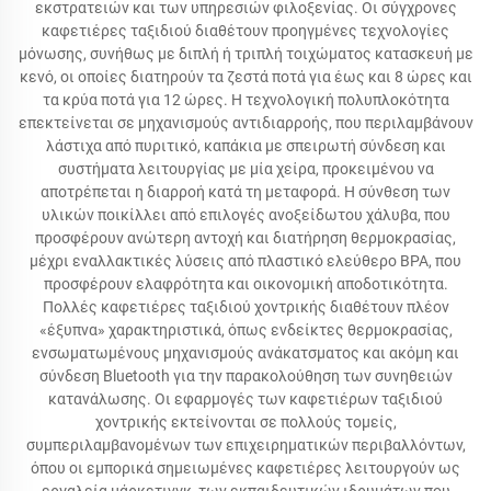
εκστρατειών και των υπηρεσιών φιλοξενίας. Οι σύγχρονες
καφετιέρες ταξιδιού διαθέτουν προηγμένες τεχνολογίες
μόνωσης, συνήθως με διπλή ή τριπλή τοιχώματος κατασκευή με
κενό, οι οποίες διατηρούν τα ζεστά ποτά για έως και 8 ώρες και
τα κρύα ποτά για 12 ώρες. Η τεχνολογική πολυπλοκότητα
επεκτείνεται σε μηχανισμούς αντιδιαρροής, που περιλαμβάνουν
λάστιχα από πυριτικό, καπάκια με σπειρωτή σύνδεση και
συστήματα λειτουργίας με μία χείρα, προκειμένου να
αποτρέπεται η διαρροή κατά τη μεταφορά. Η σύνθεση των
υλικών ποικίλλει από επιλογές ανοξείδωτου χάλυβα, που
προσφέρουν ανώτερη αντοχή και διατήρηση θερμοκρασίας,
μέχρι εναλλακτικές λύσεις από πλαστικό ελεύθερο BPA, που
προσφέρουν ελαφρότητα και οικονομική αποδοτικότητα.
Πολλές καφετιέρες ταξιδιού χοντρικής διαθέτουν πλέον
«έξυπνα» χαρακτηριστικά, όπως ενδείκτες θερμοκρασίας,
ενσωματωμένους μηχανισμούς ανάκατσματος και ακόμη και
σύνδεση Bluetooth για την παρακολούθηση των συνηθειών
κατανάλωσης. Οι εφαρμογές των καφετιέρων ταξιδιού
χοντρικής εκτείνονται σε πολλούς τομείς,
συμπεριλαμβανομένων των επιχειρηματικών περιβαλλόντων,
όπου οι εμπορικά σημειωμένες καφετιέρες λειτουργούν ως