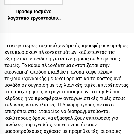
Προσαρμοσμένο
λογότυπο εργοστασίου,
διπλού τοίχου, μονωμένο
φλιτζάνι καφέ ταξιδίου
με καπάκι 20oz, κούπες
από ανοξείδωτο ατσάλι
Τα καφετιέρες ταξιδιού χονδρικής προσφέρουν αριθμός
εντυπωσιακών πλεονεκτημάτων, καθιστώντας τις
εξαιρετική επένδυση για επιχειρήσεις σε διάφορους
τομείς. Το κύριο πλεονέκτημα εντοπίζεται στην
οικονομική απόδοση, καθώς η αγορά καφετιέρων
ταξιδιού χονδρικής μειώνει δραματικά το κόστος ανά
μονάδα σε σύγκριση με τις λιανικές τιμές, επιτρέποντας
στις επιχειρήσεις να μεγιστοποιήσουν τα περιθώρια
κέρδους ή να προσφέρουν ανταγωνιστικές τιμές στους
τελικούς καταναλωτές. Η δύναμη αγοράς σε όγκο
επιτρέπει στις εταιρείες να διαπραγματεύονται
καλύτερους όρους, να εξασφαλίζουν εκπτώσεις για
μεγάλες παραγγελίες και να αναπτύσσουν
μακροπρόθεσμες σχέσεις με προμηθευτές, οι οποίες