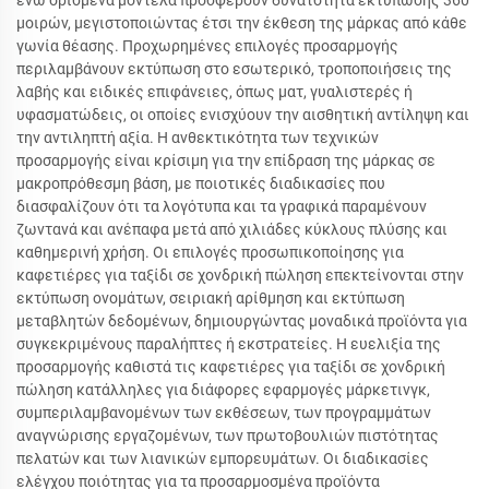
ενώ ορισμένα μοντέλα προσφέρουν δυνατότητα εκτύπωσης 360
μοιρών, μεγιστοποιώντας έτσι την έκθεση της μάρκας από κάθε
γωνία θέασης. Προχωρημένες επιλογές προσαρμογής
περιλαμβάνουν εκτύπωση στο εσωτερικό, τροποποιήσεις της
λαβής και ειδικές επιφάνειες, όπως ματ, γυαλιστερές ή
υφασματώδεις, οι οποίες ενισχύουν την αισθητική αντίληψη και
την αντιληπτή αξία. Η ανθεκτικότητα των τεχνικών
προσαρμογής είναι κρίσιμη για την επίδραση της μάρκας σε
μακροπρόθεσμη βάση, με ποιοτικές διαδικασίες που
διασφαλίζουν ότι τα λογότυπα και τα γραφικά παραμένουν
ζωντανά και ανέπαφα μετά από χιλιάδες κύκλους πλύσης και
καθημερινή χρήση. Οι επιλογές προσωπικοποίησης για
καφετιέρες για ταξίδι σε χονδρική πώληση επεκτείνονται στην
εκτύπωση ονομάτων, σειριακή αρίθμηση και εκτύπωση
μεταβλητών δεδομένων, δημιουργώντας μοναδικά προϊόντα για
συγκεκριμένους παραλήπτες ή εκστρατείες. Η ευελιξία της
προσαρμογής καθιστά τις καφετιέρες για ταξίδι σε χονδρική
πώληση κατάλληλες για διάφορες εφαρμογές μάρκετινγκ,
συμπεριλαμβανομένων των εκθέσεων, των προγραμμάτων
αναγνώρισης εργαζομένων, των πρωτοβουλιών πιστότητας
πελατών και των λιανικών εμπορευμάτων. Οι διαδικασίες
ελέγχου ποιότητας για τα προσαρμοσμένα προϊόντα