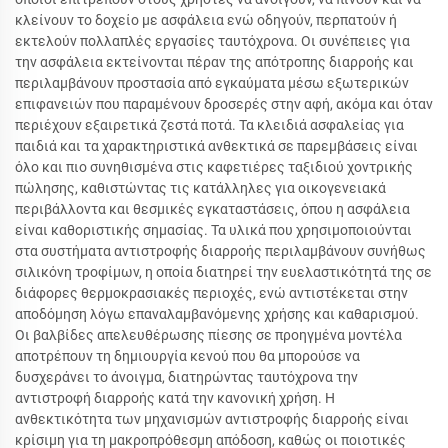
κλείνουν το δοχείο με ασφάλεια ενώ οδηγούν, περπατούν ή
εκτελούν πολλαπλές εργασίες ταυτόχρονα. Οι συνέπειες για
την ασφάλεια εκτείνονται πέραν της απότροπης διαρροής και
περιλαμβάνουν προστασία από εγκαύματα μέσω εξωτερικών
επιφανειών που παραμένουν δροσερές στην αφή, ακόμα και όταν
περιέχουν εξαιρετικά ζεστά ποτά. Τα κλειδιά ασφαλείας για
παιδιά και τα χαρακτηριστικά ανθεκτικά σε παρεμβάσεις είναι
όλο και πιο συνηθισμένα στις καφετιέρες ταξιδιού χοντρικής
πώλησης, καθιστώντας τις κατάλληλες για οικογενειακά
περιβάλλοντα και θεσμικές εγκαταστάσεις, όπου η ασφάλεια
είναι καθοριστικής σημασίας. Τα υλικά που χρησιμοποιούνται
στα συστήματα αντιστροφής διαρροής περιλαμβάνουν συνήθως
σιλικόνη τροφίμων, η οποία διατηρεί την ευελαστικότητά της σε
διάφορες θερμοκρασιακές περιοχές, ενώ αντιστέκεται στην
αποδόμηση λόγω επαναλαμβανόμενης χρήσης και καθαρισμού.
Οι βαλβίδες απελευθέρωσης πίεσης σε προηγμένα μοντέλα
αποτρέπουν τη δημιουργία κενού που θα μπορούσε να
δυσχεράνει το άνοιγμα, διατηρώντας ταυτόχρονα την
αντιστροφή διαρροής κατά την κανονική χρήση. Η
ανθεκτικότητα των μηχανισμών αντιστροφής διαρροής είναι
κρίσιμη για τη μακροπρόθεσμη απόδοση, καθώς οι ποιοτικές