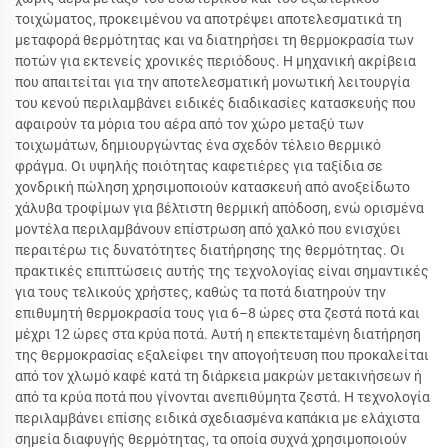
τοιχώματος, προκειμένου να αποτρέψει αποτελεσματικά τη
μεταφορά θερμότητας και να διατηρήσει τη θερμοκρασία των
ποτών για εκτενείς χρονικές περιόδους. Η μηχανική ακρίβεια
που απαιτείται για την αποτελεσματική μονωτική λειτουργία
του κενού περιλαμβάνει ειδικές διαδικασίες κατασκευής που
αφαιρούν τα μόρια του αέρα από τον χώρο μεταξύ των
τοιχωμάτων, δημιουργώντας ένα σχεδόν τέλειο θερμικό
φράγμα. Οι υψηλής ποιότητας καφετιέρες για ταξίδια σε
χονδρική πώληση χρησιμοποιούν κατασκευή από ανοξείδωτο
χάλυβα τροφίμων για βέλτιστη θερμική απόδοση, ενώ ορισμένα
μοντέλα περιλαμβάνουν επίστρωση από χαλκό που ενισχύει
περαιτέρω τις δυνατότητες διατήρησης της θερμότητας. Οι
πρακτικές επιπτώσεις αυτής της τεχνολογίας είναι σημαντικές
για τους τελικούς χρήστες, καθώς τα ποτά διατηρούν την
επιθυμητή θερμοκρασία τους για 6–8 ώρες στα ζεστά ποτά και
μέχρι 12 ώρες στα κρύα ποτά. Αυτή η επεκτεταμένη διατήρηση
της θερμοκρασίας εξαλείφει την απογοήτευση που προκαλείται
από τον χλωμό καφέ κατά τη διάρκεια μακρών μετακινήσεων ή
από τα κρύα ποτά που γίνονται ανεπιθύμητα ζεστά. Η τεχνολογία
περιλαμβάνει επίσης ειδικά σχεδιασμένα καπάκια με ελάχιστα
σημεία διαφυγής θερμότητας, τα οποία συχνά χρησιμοποιούν