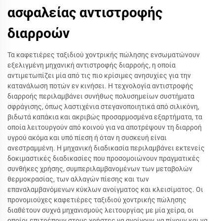
ασφαλείας αντιστροφής
διαρροών
Τα καφετιέρες ταξιδιού χοντρικής πώλησης ενσωματώνουν
εξελιγμένη μηχανική αντιστροφής διαρροής, η οποία
αντιμετωπίζει μία από τις πιο κρίσιμες ανησυχίες για την
κατανάλωση ποτών εν κινήσει. Η τεχνολογία αντιστροφής
διαρροής περιλαμβάνει συνήθως πολυσημείων συστήματα
σφράγισης, όπως λαστιχένια στεγανοποιητικά από σιλικόνη,
βιδωτά καπάκια και ακριβώς προσαρμοσμένα εξαρτήματα, τα
οποία λειτουργούν από κοινού για να αποτρέψουν τη διαρροή
υγρού ακόμα και υπό πίεση ή όταν η συσκευή είναι
ανεστραμμένη. Η μηχανική διαδικασία περιλαμβάνει εκτενείς
δοκιμαστικές διαδικασίες που προσομοιώνουν πραγματικές
συνθήκες χρήσης, συμπεριλαμβανομένων των μεταβολών
θερμοκρασίας, των αλλαγών πίεσης και των
επαναλαμβανόμενων κύκλων ανοίγματος και κλεισίματος. Οι
προνομιούχες καφετιέρες ταξιδιού χοντρικής πώλησης
διαθέτουν συχνά μηχανισμούς λειτουργίας με μία χείρα, οι
οποίοι επιτρέπουν στους χρήστες να ανοίγουν, να πίνουν και να