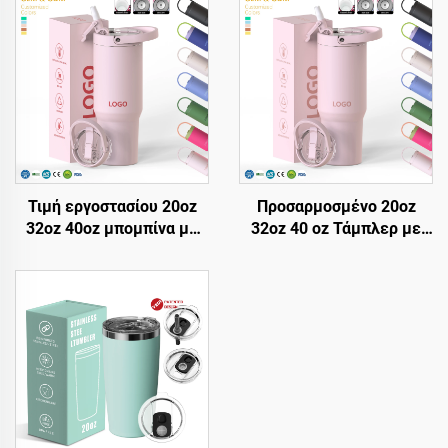
Τιμή εργοστασίου 20oz
Προσαρμοσμένο 20oz
32oz 40oz μπομπίνα με
32oz 40 oz Τάμπλερ με
λαβή και καπάκι straw,
Κάλυψη και Άγκιστρο
μονωμένο φλιτζάνι,
Ανοξείδωτο Ατσάλινο
επαναχρησιμοποιήσιμη
Κενού με Μόνωση
μπομπίνα ταξιδίου από
Επαναχρησιμοποιούμενα
ατσάλι με sublimation
Τάμπλερ με Άγκιστρο
Αναδίπλωσης και Λαβή