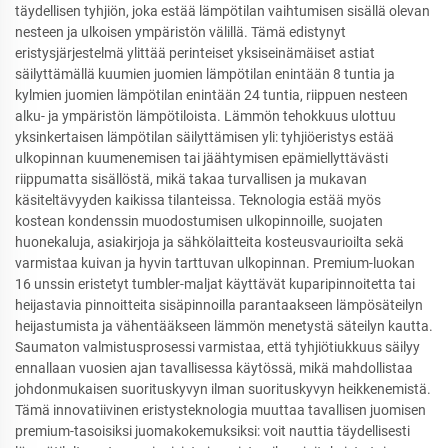
täydellisen tyhjiön, joka estää lämpötilan vaihtumisen sisällä olevan
nesteen ja ulkoisen ympäristön välillä. Tämä edistynyt
eristysjärjestelmä ylittää perinteiset yksiseinämäiset astiat
säilyttämällä kuumien juomien lämpötilan enintään 8 tuntia ja
kylmien juomien lämpötilan enintään 24 tuntia, riippuen nesteen
alku- ja ympäristön lämpötiloista. Lämmön tehokkuus ulottuu
yksinkertaisen lämpötilan säilyttämisen yli: tyhjiöeristys estää
ulkopinnan kuumenemisen tai jäähtymisen epämiellyttävästi
riippumatta sisällöstä, mikä takaa turvallisen ja mukavan
käsiteltävyyden kaikissa tilanteissa. Teknologia estää myös
kostean kondenssin muodostumisen ulkopinnoille, suojaten
huonekaluja, asiakirjoja ja sähkölaitteita kosteusvaurioilta sekä
varmistaa kuivan ja hyvin tarttuvan ulkopinnan. Premium-luokan
16 unssin eristetyt tumbler-maljat käyttävät kuparipinnoitetta tai
heijastavia pinnoitteita sisäpinnoilla parantaakseen lämpösäteilyn
heijastumista ja vähentääkseen lämmön menetystä säteilyn kautta.
Saumaton valmistusprosessi varmistaa, että tyhjiötiukkuus säilyy
ennallaan vuosien ajan tavallisessa käytössä, mikä mahdollistaa
johdonmukaisen suorituskyvyn ilman suorituskyvyn heikkenemistä.
Tämä innovatiivinen eristysteknologia muuttaa tavallisen juomisen
premium-tasoisiksi juomakokemuksiksi: voit nauttia täydellisesti