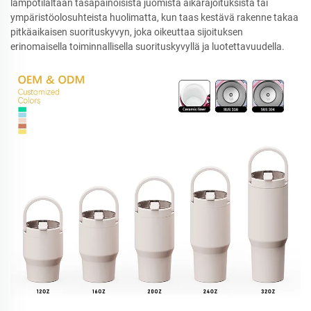
lämpötilaltaan tasapainoisista juomista aikarajoituksista tai
ympäristöolosuhteista huolimatta, kun taas kestävä rakenne takaa
pitkäaikaisen suorituskyvyn, joka oikeuttaa sijoituksen
erinomaisella toiminnallisella suorituskyvyllä ja luotettavuudella.