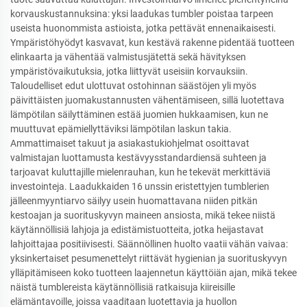
korvauskustannuksina: yksi laadukas tumbler poistaa tarpeen
useista huonommista astioista, jotka pettävät ennenaikaisesti.
Ympäristöhyödyt kasvavat, kun kestävä rakenne pidentää tuotteen
elinkaarta ja vähentää valmistusjätettä sekä hävityksen
ympäristövaikutuksia, jotka liittyvät useisiin korvauksiin.
Taloudelliset edut ulottuvat ostohinnan säästöjen yli myös
päivittäisten juomakustannusten vähentämiseen, sillä luotettava
lämpötilan säilyttäminen estää juomien hukkaamisen, kun ne
muuttuvat epämiellyttäviksi lämpötilan laskun takia.
Ammattimaiset takuut ja asiakastukiohjelmat osoittavat
valmistajan luottamusta kestävyysstandardiensä suhteen ja
tarjoavat kuluttajille mielenrauhan, kun he tekevät merkittäviä
investointeja. Laadukkaiden 16 unssin eristettyjen tumblerien
jälleenmyyntiarvo säilyy usein huomattavana niiden pitkän
kestoajan ja suorituskyvyn maineen ansiosta, mikä tekee niistä
käytännöllisiä lahjoja ja edistämistuotteita, jotka heijastavat
lahjoittajaa positiivisesti. Säännöllinen huolto vaatii vähän vaivaa:
yksinkertaiset pesumenettelyt riittävät hygienian ja suorituskyvyn
ylläpitämiseen koko tuotteen laajennetun käyttöiän ajan, mikä tekee
näistä tumblereista käytännöllisiä ratkaisuja kiireisille
elämäntavoille, joissa vaaditaan luotettavia ja huollon