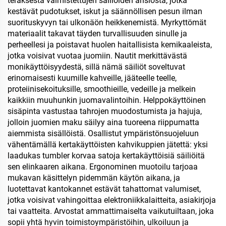
teräksestä valmistettujen säiliöiden ansiosta, jotka
kestävät pudotukset, iskut ja säännöllisen pesun ilman
suorituskyvyn tai ulkonäön heikkenemistä. Myrkyttömät
materiaalit takavat täyden turvallisuuden sinulle ja
perheellesi ja poistavat huolen haitallisista kemikaaleista,
jotka voisivat vuotaa juomiin. Nautit merkittävästä
monikäyttöisyydestä, sillä nämä säiliöt soveltuvat
erinomaisesti kuumille kahveille, jääteelle teelle,
proteiinisekoituksille, smoothieille, vedeille ja melkein
kaikkiin muuhunkin juomavalintoihin. Helppokäyttöinen
sisäpinta vastustaa tahrojen muodostumista ja hajuja,
jolloin juomien maku säilyy aina tuoreena riippumatta
aiemmista sisällöistä. Osallistut ympäristönsuojeluun
vähentämällä kertakäyttöisten kahvikuppien jätettä: yksi
laadukas tumbler korvaa satoja kertakäyttöisiä säiliöitä
sen elinkaaren aikana. Ergonominen muotoilu tarjoaa
mukavan käsittelyn pidemmän käytön aikana, ja
luotettavat kantokannet estävät tahattomat valumiset,
jotka voisivat vahingoittaa elektroniikkalaitteita, asiakirjoja
tai vaatteita. Arvostat ammattimaiselta vaikutuiltaan, joka
sopii yhtä hyvin toimistoympäristöihin, ulkoiluun ja