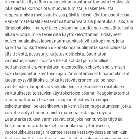
rakennetta käytetään ruokaluokan ruostumattomasta teräksestä,
joka kestää korroosiota, muovautumista ja rakenteellista
rappeutumista myös vaativissa päivittäisissä käyttöolosuhteissa.
Vankat materiaalit kestävät sattumanvaraisia pudotuksia, iskuja ja
lämpöshokkia ilman, että eristysominaisuudet heikkenevät tai astia
alkaa vuotaa, mikä tekee siitä käyttökelvottoman. Edistyneet
pulverimaalaukset luovat naarmuunkestävän ulkopinnan, joka
säilyttää houkuttelevan ulkonäkönsä huolimatta säännöllisestä
käsittelystä, pesusta ja kuljetusrasitteista. Saumaton
valmistusprosessi poistaa heikot kohdat ja mahdolliset
pettämiskohtien, varmistaen rakenteellisen eheyden säilymisen
koko laajennetun käyttöiän ajan. Ammattimaiset hitsaustekniikat
luovat pysyviä liitoksia, jotka kestävät eronemista paineen
vaihteluiden, lämpötilan vaihteluiden ja mekaanisen rasituksen
vaikutuksesta toistuvien käyttökertojen aikana. Reagoimattomat
ruostumattoman teräksen sisäpinnat estävät makujen
sekoittumisen, bakteerikasvun ja kemiallisen rappeutumisen, jotka
voivat esiintyä huonommista materiaaleista ajan myötä.
Laatutarkastukset varmistavat, että jokainen tumbler täyttää
tiukat suoritusvaatimukset lämpötilan säilyttämisessä,
vuototukkeudessa ja rakenteellisessa kestävyydessä ennen kuin
tuote saavuttaa kuluttajan. Investointiarvo ilmenee pienentyneinä