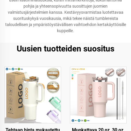
usein lisäominaisuuksia, kuten mittamerkintöjä, liukumattomia
pohjia ja yhteensopivuutta suosittujen juomien
valmistusjärjestelmien kanssa. Kestävyysvarmistaa luotettavaa
suorituskykyä vuosikausia, mikä tekee näistä tumblereista
taloudellisen ja ympäristöystävällisen vaihtoehdon kertakäyttöisille
kuppeille.
Uusien tuotteiden suositus
Tehtaan hinta mukautettu
Muokattava 20 oz, 30 oz,