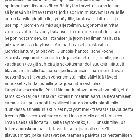
optimaalinen tilavuus vähentää täytön tarvetta, samalla kun
säilytetään hallittavat mitat, jotka sopivat mukavasti tavallisille
auton kahvikupinpitimiin, työpöydille, kuntosalin laitteisiin ja
useimpiin juomien valmistusjärjestelmiin. Ergonomiset mitat
varmistavat mukavan yksikätisen käytön, mikä mahdollistaa
helpon nostamisen, kallistamisen ja juomisen ilman rasitusta
pitkäaikaisessa käytössä. Ammattimaiset baristasit ja
juomiasiantuntijat pitävät 16 unssia ihanteellisena koona
erikoiskahvijuomille, smoothieille ja sekoitettuille juomille, joissa
vaaditaan tiettyjä suhteita ja sekoitusmahdollisuuksia. Riittävä
tilavuus mahdollistaa jääpalojen lisäämisen ilman merkittävää
nestemäisen tilavuuden vähenemistä, mikä säilyttää täydet
annokset kylmillä juomilla ja tarjoaa riittävästi tilaa
lämpölaajenemiselle. Päivittäin matkustavat arvostavat sitä, että
tämä koko tarjoaa riittävän kofeiinin määrän aamulla heräämiseen,
samalla kun pullo sopii turvallisesti auton kahvikupinpitimiin
ruuhkassa. Urheiluun aktiiviset hyötyvät merkittävästä tilavuudesta
treenin jälkeiseen kosteuden saantiin ja proteiinien ottamiseen
ilman useita säiliöitä tai useita täyttökatkoja. 16 unssin tilavuus
tukee annoskoon hallintatavoitteita tarjoamalla selkeät
tilavuusmitat, jotka auttavat seuraamaan päivittäistä nestemäisen