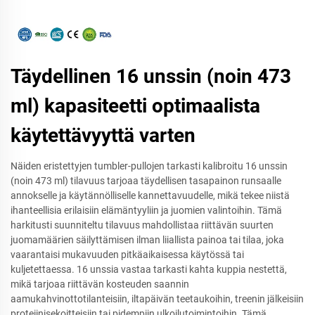
Täydellinen 16 unssin (noin 473
ml) kapasiteetti optimaalista
käytettävyyttä varten
Näiden eristettyjen tumbler-pullojen tarkasti kalibroitu 16 unssin
(noin 473 ml) tilavuus tarjoaa täydellisen tasapainon runsaalle
annokselle ja käytännölliselle kannettavuudelle, mikä tekee niistä
ihanteellisia erilaisiin elämäntyyliin ja juomien valintoihin. Tämä
harkitusti suunniteltu tilavuus mahdollistaa riittävän suurten
juomamäärien säilyttämisen ilman liiallista painoa tai tilaa, joka
vaarantaisi mukavuuden pitkäaikaisessa käytössä tai
kuljetettaessa. 16 unssia vastaa tarkasti kahta kuppia nestettä,
mikä tarjoaa riittävän kosteuden saannin
aamukahvinottotilanteisiin, iltapäivän teetaukoihin, treenin jälkeisiin
proteiinisekoitteisiin tai pidempiin ulkoilutoimintoihin. Tämä