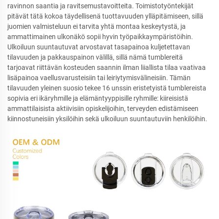
ravinnon saantia ja ravitsemustavoitteita. Toimistotyöntekijät
pitävät tätä kokoa täydellisenä tuottavuuden ylläpitämiseen, sillä
juomien valmisteluun ei tarvita yhtä montaa keskeytystä, ja
ammattimainen ulkonäkö sopii hyvin työpaikkaympäristöihin.
Ulkoiluun suuntautuvat arvostavat tasapainoa kuljetettavan
tilavuuden ja pakkauspainon välillä, sillä nämä tumblereitä
tarjoavat riittävän kosteuden saannin ilman liiallista tilaa vaativaa
lisäpainoa vaellusvarusteisiin tai leiriytymisvälineisiin. Tämän
tilavuuden yleinen suosio tekee 16 unssin eristetyistä tumblereista
sopivia eri ikäryhmille ja elämäntyyppisille ryhmille: kiireisistä
ammattilaisista aktiivisiin opiskelijoihin, terveyden edistämiseen
kiinnostuneisiin yksilöihin sekä ulkoiluun suuntautuviin henkilöihin.