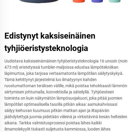
Edistynyt kaksiseinäinen
tyhjiöeristysteknologia
Uudistava kaksiseinämäinen tyhjiöeristysteknologia 16 unssin (noin
473 ml) eristetyissä tumbler-maljoissa edustaa lämpötekniikan
läpimurtoa, joka tarjoaa vertaamatonta lämpötilan säilytyskykyä.
Tämä kehittynyt järjestelmä luo ilmatyynyn kahden
ruostumattoman teräksen välille, mikä poistaa tehokkaasti lämmön
siirtymisen johtumalla, konvektiolla ja säteilyllä. Tyhjiöesteen
toiminta on kuin näkymätön lämpösuojakuori, joka pitää juomien
lämpötilat optimaalisella tasolla pitkän aikaa: aamukahvissasi
säilyy kiehuvan kuumuus pitkän matkan ajan ja iltapäivän
jäähdytettyjä juomia pidetään viileinä ja virkistävinä kesän helteiden
aikana. Tarkka valmistusprosessi poistaa lähes kaikki
ilmamolekyylit tiukasti suljetusta kammiossa, luoden lähes