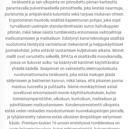
teräksestä ja sen ulkopinta on pinnoitettu pinnan karheutta
parantavalla pulverimaalisella pinnoitteella, joka kestää naarmuja,
puristumia ja arkipäiväistä kulumista sekä tarjoaa mukavan otteen.
Ergonominen muotoilu sisältää kapeentuvan pohjan, joka sopii
turvallisesti useimpiin standardimittaisiin auton kahvikuppien
pitimiin, mikä tekee näistä tumblereista erinomaisia vaihtoehtoja
matkustamiseen ja matkailuun. Edistynyt kansi-teknologia sisältää
vuototonta tiivistystä varmistavat mekanismit ja helppokäyttöiset
juomakohdat, jotka estävät vuotamisen kuljetuksen aikana. Monet
mallit ovat varustettu selkeillä, BPA:ta ei sisältävillä muovikansilla,
joissa on liukuvat sulku- tai kääntyvät kantimet käytettäväksi
yhdellä kädellä. Sisäpinnat on valmistettu elektropoloidusta
ruostumattomasta teräksestä, joka estää makujen jäädä
säilymiseen ja bakteerien kasvun, mikä takaa, että jokainen juoma
maistuu tuoreelta ja puhtaalta. Nämä monikäyttöiset astiat
soveltuvat erinomaisesti moniin käyttötarkoituksiin, kuten
toimistoympäristöihin, ulkoiluun, kuntoiluun, matkailuun ja
päivittäiseen matkustamiseen. Kondenssiresistentti ulkopinta
estää veden renkaiden muodostumisen huonekalupintojen pinnalle,
ja tyhjiöeristetty rakenne estää ulkoisten lämpötilojen siirtymisen
käsiin. Premium-luokan 16 unssin eristetyissä tumblereissa on