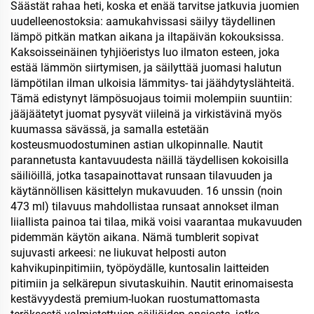
katissa lämpimille ja
Säästät rahaa heti, koska et enää tarvitse jatkuvia juomien
kylmille juomille
uudelleenostoksia: aamukahvissasi säilyy täydellinen
lämpö pitkän matkan aikana ja iltapäivän kokouksissa.
Kaksoisseinäinen tyhjiöeristys luo ilmaton esteen, joka
estää lämmön siirtymisen, ja säilyttää juomasi halutun
lämpötilan ilman ulkoisia lämmitys- tai jäähdytyslähteitä.
Tämä edistynyt lämpösuojaus toimii molempiin suuntiin:
jääjäätetyt juomat pysyvät viileinä ja virkistävinä myös
kuumassa sävässä, ja samalla estetään
kosteusmuodostuminen astian ulkopinnalle. Nautit
parannetusta kantavuudesta näillä täydellisen kokoisilla
säiliöillä, jotka tasapainottavat runsaan tilavuuden ja
käytännöllisen käsittelyn mukavuuden. 16 unssin (noin
473 ml) tilavuus mahdollistaa runsaat annokset ilman
liiallista painoa tai tilaa, mikä voisi vaarantaa mukavuuden
pidemmän käytön aikana. Nämä tumblerit sopivat
sujuvasti arkeesi: ne liukuvat helposti auton
kahvikupinpitimiin, työpöydälle, kuntosalin laitteiden
pitimiin ja selkärepun sivutaskuihin. Nautit erinomaisesta
kestävyydestä premium-luokan ruostumattomasta