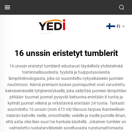
FI
16 unssin eristetyt tumblerit
16 unssin eristetyt tumblerit edustavat täydellistä yhdistelmää
toiminnallisuudesta, tyylistä ja huipputasoisesta
lämpöteknologiasta, joka on suunniteltu nykyaikaiseen juomien
nautintoon. Nämä premium-luokan juomaputket ovat varustettu
kaksiseinäisellä tyhjiöeristyksellä, joka säilyttää juomien lämpötilan
pitkään: kuumat juomat pysyvät kiehuvina enintään 8 tuntia ja
kylmät juomat viileinä ja virkistävinä enintään 24 tuntia. Tarkasti
suunniteltu 16 unssin (noin 473 ml) tilavuus tarjoaa ihanteellisen
määrän kahville, teelle, smoothieille, vedelle ja muille juomille ilman,
että astia olisi liian suuri tai hankala käsitellä. Jokainen tumbler on
valmistettu ruokatarvikkeisiin soveltuvasta ruostumattomasta