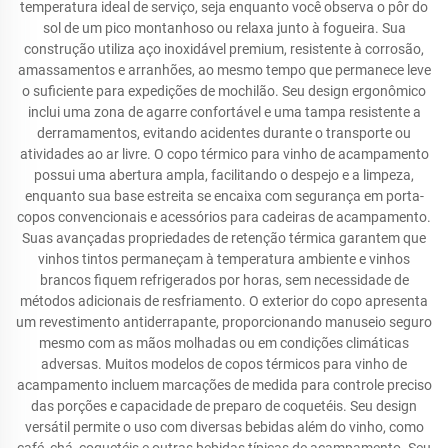
temperatura ideal de serviço, seja enquanto você observa o pôr do
sol de um pico montanhoso ou relaxa junto à fogueira. Sua
construção utiliza aço inoxidável premium, resistente à corrosão,
amassamentos e arranhões, ao mesmo tempo que permanece leve
o suficiente para expedições de mochilão. Seu design ergonômico
inclui uma zona de agarre confortável e uma tampa resistente a
derramamentos, evitando acidentes durante o transporte ou
atividades ao ar livre. O copo térmico para vinho de acampamento
possui uma abertura ampla, facilitando o despejo e a limpeza,
enquanto sua base estreita se encaixa com segurança em porta-
copos convencionais e acessórios para cadeiras de acampamento.
Suas avançadas propriedades de retenção térmica garantem que
vinhos tintos permaneçam à temperatura ambiente e vinhos
brancos fiquem refrigerados por horas, sem necessidade de
métodos adicionais de resfriamento. O exterior do copo apresenta
um revestimento antiderrapante, proporcionando manuseio seguro
mesmo com as mãos molhadas ou em condições climáticas
adversas. Muitos modelos de copos térmicos para vinho de
acampamento incluem marcações de medida para controle preciso
das porções e capacidade de preparo de coquetéis. Seu design
versátil permite o uso com diversas bebidas além do vinho, como