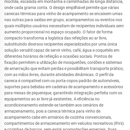
mochila, escalada em montanha e caminhadas de longa distância,
onde cada grama conta. O design empilhável permite que várias
canecas térmicas para vinho de acampamento se encaixem umas
nas outras para saídas em grupo, acampamentos ou eventos nos
quais múltiplos usuários necessitam de recipientes individuais sem
aumento proporcional no espaço ocupado. O fator de forma
compacto transforma a logística das refeições ao ar livre,
substituindo diversos recipientes especializados por uma única
solução versátil capaz de servir vinho, café, água e coquetéis em
diferentes horários de refeição e ocasiões sociais. Pontos de
fixação permitem a utilização de mosquetões, cordões e sistemas
de amarração que evitam perdas e possibilitam transporte prático,
com as mãos livres, durante atividades dinâmicas. O perfil da
caneca é compatível com os porta-copos padrão de automóveis,
suportes para bebidas em cadeiras de acampamento e acessórios
para mesas de piquenique, garantindo integração perfeita com os
equipamentos ao ar livre já existentes. A eficiência no
acondicionamento estende-se também aos cenários de
armazenamento, pois a caneca térmica para vinho de
acampamento cabe em armários de cozinha convencionais,
compartimentos de armazenamento em veículos recreativos (RVs)
e cozinhas de barcos, sem exigir acomodações especiais. Suas