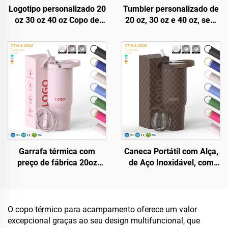
Logotipo personalizado 20
Tumbler personalizado de
oz 30 oz 40 oz Copo de
20 oz, 30 oz e 40 oz, sem
Café em Metal, Aço
BPA, com tampa flip e
Inoxidável, Dupla Parede,
canudo, isolado em aço
a Vácuo, 20oz 30oz 40oz
inoxidável, com tampa à
Copo com Alça
prova de vazamentos,
canudo e alça, ideal para
viagens
Garrafa térmica com
Caneca Portátil com Alça,
preço de fábrica 20oz
de Aço Inoxidável, com
32oz 40oz com alça e
Dupla Parede e Vácuo,
tampa com canudo, copo
20oz 32oz 40oz, com
isolado, reutilizável em
Tampa, para Bebidas
aço inoxidável, garrafa
Quentes e Frias, com
O copo térmico para acampamento oferece um valor
para sublimação
Logotipo Personalizado
excepcional graças ao seu design multifuncional, que