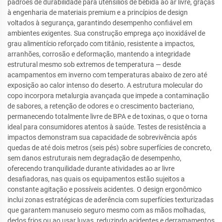
padrões de durabilidade para utensílios de bebida ao ar livre, graças
à engenharia de materiais premium e a princípios de design
voltados à segurança, garantindo desempenho confiável em
ambientes exigentes. Sua construção emprega aço inoxidável de
grau alimentício reforçado com titânio, resistente a impactos,
arranhões, corrosão e deformação, mantendo a integridade
estrutural mesmo sob extremos de temperatura — desde
acampamentos em inverno com temperaturas abaixo de zero até
exposição ao calor intenso do deserto. A estrutura molecular do
copo incorpora metalurgia avançada que impede a contaminação
de sabores, a retenção de odores e o crescimento bacteriano,
permanecendo totalmente livre de BPA e de toxinas, o que o torna
ideal para consumidores atentos à saúde. Testes de resistência a
impactos demonstram sua capacidade de sobrevivência após
quedas de até dois metros (seis pés) sobre superfícies de concreto,
sem danos estruturais nem degradação de desempenho,
oferecendo tranquilidade durante atividades ao ar livre
desafiadoras, nas quais os equipamentos estão sujeitos a
constante agitação e possíveis acidentes. O design ergonômico
inclui zonas estratégicas de aderência com superfícies texturizadas
que garantem manuseio seguro mesmo com as mãos molhadas,
dedos frios ou ao usar luvas, reduzindo acidentes e derramamentos