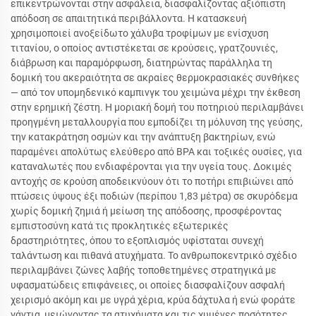
επικεντρώνονται στην ασφάλεια, διασφαλίζοντας αξιόπιστη
απόδοση σε απαιτητικά περιβάλλοντα. Η κατασκευή
χρησιμοποιεί ανοξείδωτο χάλυβα τροφίμων με ενίσχυση
τιτανίου, ο οποίος αντιστέκεται σε κρούσεις, γρατζουνιές,
διάβρωση και παραμόρφωση, διατηρώντας παράλληλα τη
δομική του ακεραιότητα σε ακραίες θερμοκρασιακές συνθήκες
— από τον υπομηδενικό καμπινγκ του χειμώνα μέχρι την έκθεση
στην ερημική ζέστη. Η μοριακή δομή του ποτηριού περιλαμβάνει
προηγμένη μεταλλουργία που εμποδίζει τη μόλυνση της γεύσης,
την κατακράτηση οσμών και την ανάπτυξη βακτηρίων, ενώ
παραμένει απολύτως ελεύθερο από BPA και τοξικές ουσίες, για
καταναλωτές που ενδιαφέρονται για την υγεία τους. Δοκιμές
αντοχής σε κρούση αποδεικνύουν ότι το ποτήρι επιβιώνει από
πτώσεις ύψους έξι ποδιών (περίπου 1,83 μέτρα) σε σκυρόδεμα
χωρίς δομική ζημιά ή μείωση της απόδοσης, προσφέροντας
εμπιστοσύνη κατά τις προκλητικές εξωτερικές
δραστηριότητες, όπου το εξοπλισμός υφίσταται συνεχή
ταλάντωση και πιθανά ατυχήματα. Το ανθρωποκεντρικό σχέδιο
περιλαμβάνει ζώνες λαβής τοποθετημένες στρατηγικά με
υφασματώδεις επιφάνειες, οι οποίες διασφαλίζουν ασφαλή
χειρισμό ακόμη και με υγρά χέρια, κρύα δάχτυλα ή ενώ φοράτε
γάντια, μειώνοντας τα ατυχήματα και τις χυμένες ποσότητες