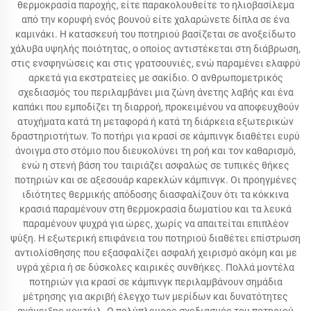
θερμοκρασία παροχής, είτε παρακολουθείτε το ηλιοβασίλεμα
από την κορυφή ενός βουνού είτε χαλαρώνετε δίπλα σε ένα
καμινάκι. Η κατασκευή του ποτηριού βασίζεται σε ανοξείδωτο
χάλυβα υψηλής ποιότητας, ο οποίος αντιστέκεται στη διάβρωση,
στις ενσφηνώσεις και στις γρατσουνιές, ενώ παραμένει ελαφρύ
αρκετά για εκστρατείες με σακίδιο. Ο ανθρωπομετρικός
σχεδιασμός του περιλαμβάνει μια ζώνη άνετης λαβής και ένα
καπάκι που εμποδίζει τη διαρροή, προκειμένου να αποφευχθούν
ατυχήματα κατά τη μεταφορά ή κατά τη διάρκεια εξωτερικών
δραστηριοτήτων. Το ποτήρι για κρασί σε κάμπινγκ διαθέτει ευρύ
άνοιγμα στο στόμιο που διευκολύνει τη ροή και τον καθαρισμό,
ενώ η στενή βάση του ταιριάζει ασφαλώς σε τυπικές θήκες
ποτηριών και σε αξεσουάρ καρεκλών κάμπινγκ. Οι προηγμένες
ιδιότητες θερμικής απόδοσης διασφαλίζουν ότι τα κόκκινα
κρασιά παραμένουν στη θερμοκρασία δωματίου και τα λευκά
παραμένουν ψυχρά για ώρες, χωρίς να απαιτείται επιπλέον
ψύξη. Η εξωτερική επιφάνεια του ποτηριού διαθέτει επίστρωση
αντιολίσθησης που εξασφαλίζει ασφαλή χειρισμό ακόμη και με
υγρά χέρια ή σε δύσκολες καιρικές συνθήκες. Πολλά μοντέλα
ποτηριών για κρασί σε κάμπινγκ περιλαμβάνουν σημάδια
μέτρησης για ακριβή έλεγχο των μερίδων και δυνατότητες