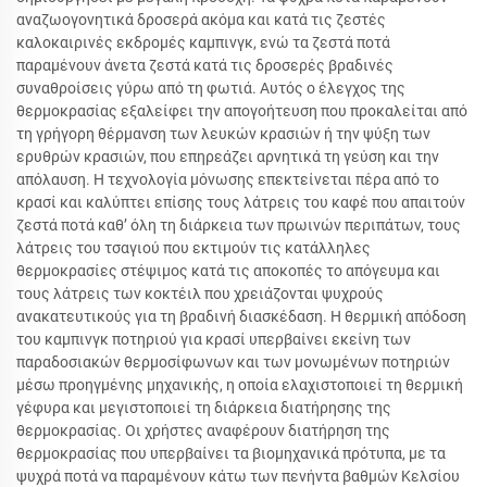
αναζωογονητικά δροσερά ακόμα και κατά τις ζεστές
καλοκαιρινές εκδρομές καμπινγκ, ενώ τα ζεστά ποτά
παραμένουν άνετα ζεστά κατά τις δροσερές βραδινές
συναθροίσεις γύρω από τη φωτιά. Αυτός ο έλεγχος της
θερμοκρασίας εξαλείφει την απογοήτευση που προκαλείται από
τη γρήγορη θέρμανση των λευκών κρασιών ή την ψύξη των
ερυθρών κρασιών, που επηρεάζει αρνητικά τη γεύση και την
απόλαυση. Η τεχνολογία μόνωσης επεκτείνεται πέρα από το
κρασί και καλύπτει επίσης τους λάτρεις του καφέ που απαιτούν
ζεστά ποτά καθ’ όλη τη διάρκεια των πρωινών περιπάτων, τους
λάτρεις του τσαγιού που εκτιμούν τις κατάλληλες
θερμοκρασίες στέψιμος κατά τις αποκοπές το απόγευμα και
τους λάτρεις των κοκτέιλ που χρειάζονται ψυχρούς
ανακατευτικούς για τη βραδινή διασκέδαση. Η θερμική απόδοση
του καμπινγκ ποτηριού για κρασί υπερβαίνει εκείνη των
παραδοσιακών θερμοσίφωνων και των μονωμένων ποτηριών
μέσω προηγμένης μηχανικής, η οποία ελαχιστοποιεί τη θερμική
γέφυρα και μεγιστοποιεί τη διάρκεια διατήρησης της
θερμοκρασίας. Οι χρήστες αναφέρουν διατήρηση της
θερμοκρασίας που υπερβαίνει τα βιομηχανικά πρότυπα, με τα
ψυχρά ποτά να παραμένουν κάτω των πενήντα βαθμών Κελσίου