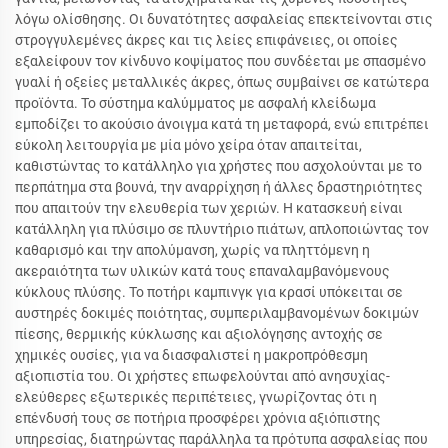
λόγω ολίσθησης. Οι δυνατότητες ασφαλείας επεκτείνονται στις
στρογγυλεμένες άκρες και τις λείες επιφάνειες, οι οποίες
εξαλείφουν τον κίνδυνο κοψίματος που συνδέεται με σπασμένο
γυαλί ή οξείες μεταλλικές άκρες, όπως συμβαίνει σε κατώτερα
προϊόντα. Το σύστημα καλύμματος με ασφαλή κλείδωμα
εμποδίζει το ακούσιο άνοιγμα κατά τη μεταφορά, ενώ επιτρέπει
εύκολη λειτουργία με μία μόνο χείρα όταν απαιτείται,
καθιστώντας το κατάλληλο για χρήστες που ασχολούνται με το
περπάτημα στα βουνά, την αναρρίχηση ή άλλες δραστηριότητες
που απαιτούν την ελευθερία των χεριών. Η κατασκευή είναι
κατάλληλη για πλύσιμο σε πλυντήριο πιάτων, απλοποιώντας τον
καθαρισμό και την απολύμανση, χωρίς να πληττόμενη η
ακεραιότητα των υλικών κατά τους επαναλαμβανόμενους
κύκλους πλύσης. Το ποτήρι καμπινγκ για κρασί υπόκειται σε
αυστηρές δοκιμές ποιότητας, συμπεριλαμβανομένων δοκιμών
πίεσης, θερμικής κύκλωσης και αξιολόγησης αντοχής σε
χημικές ουσίες, για να διασφαλιστεί η μακροπρόθεσμη
αξιοπιστία του. Οι χρήστες επωφελούνται από ανησυχίας-
ελεύθερες εξωτερικές περιπέτειες, γνωρίζοντας ότι η
επένδυσή τους σε ποτήρια προσφέρει χρόνια αξιόπιστης
υπηρεσίας, διατηρώντας παράλληλα τα πρότυπα ασφαλείας που