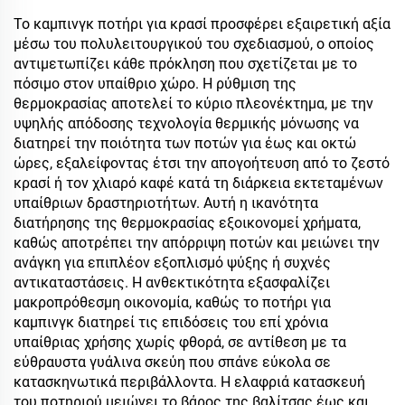
επαναχρησιμοποιήσιμη
από ανοξείδωτο χάλυβα
μπομπίνα ταξιδίου από
20oz 32oz 40oz, τάμπλερ
Το καμπινγκ ποτήρι για κρασί προσφέρει εξαιρετική αξία
ατσάλι με sublimation
ταξιδίου με καπάκι για
μέσω του πολυλειτουργικού του σχεδιασμού, ο οποίος
ζεστά και κρύα ποτά
αντιμετωπίζει κάθε πρόκληση που σχετίζεται με το
πόσιμο στον υπαίθριο χώρο. Η ρύθμιση της
θερμοκρασίας αποτελεί το κύριο πλεονέκτημα, με την
υψηλής απόδοσης τεχνολογία θερμικής μόνωσης να
διατηρεί την ποιότητα των ποτών για έως και οκτώ
ώρες, εξαλείφοντας έτσι την απογοήτευση από το ζεστό
κρασί ή τον χλιαρό καφέ κατά τη διάρκεια εκτεταμένων
υπαίθριων δραστηριοτήτων. Αυτή η ικανότητα
διατήρησης της θερμοκρασίας εξοικονομεί χρήματα,
καθώς αποτρέπει την απόρριψη ποτών και μειώνει την
ανάγκη για επιπλέον εξοπλισμό ψύξης ή συχνές
αντικαταστάσεις. Η ανθεκτικότητα εξασφαλίζει
μακροπρόθεσμη οικονομία, καθώς το ποτήρι για
καμπινγκ διατηρεί τις επιδόσεις του επί χρόνια
υπαίθριας χρήσης χωρίς φθορά, σε αντίθεση με τα
εύθραυστα γυάλινα σκεύη που σπάνε εύκολα σε
κατασκηνωτικά περιβάλλοντα. Η ελαφριά κατασκευή
του ποτηριού μειώνει το βάρος της βαλίτσας έως και