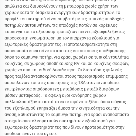
απώλεια και διευκολύνουν τη μεταφορά χωρίς χρήση των
χεριών κατά τη διάρκεια ενεργητικών δραστηριοτήτων. Το
προφίλ του ποτηριού είναι συμβατό με τις τυπικές υποδοχές
ποτηριών αυτοκινήτων, τις υποδοχές ποτών σε καρέκλες
καμπινγκ και τα αξεσουάρ τραπεζιών πικνίκ, εξασφαλίζοντας
απρόσκοπτη ενσωμάτωση με τον υπάρχοντα εξοπλισμό για
εξωτερικές δραστηριότητες. Η αποτελεσματικότητα στη
συσκευασία επεκτείνεται και στις καταστάσεις αποθήκευσης,
όπου το καμπινγκ ποτήρι για κρασί χωράει σε τυπικά ντουλάπια
κουζίνας, σε χώρους αποθήκευσης RV και σε κουζίνες σκαφών,
χωρίς να απαιτεί ειδική διευθέτηση. Οι διαστάσεις φιλικές
προς ταξίδια ανταποκρίνονται στους περιορισμούς επιβίβασης
αεροπλάνων και στις απαιτήσεις της TSA όταν είναι άδειο,
επιτρέποντας απρόσκοπτες μεταβάσεις μεταξύ διαφόρων
μέσων μεταφοράς. Τα οφέλη εξοικονόμησης χώρου
πολλαπλασιάζονται κατά τα εκτεταμένα ταξίδια, όπου ο όγκος
του εξοπλισμού επηρεάζει άμεσα την κινητικότητα και την
άνεση, καθιστώντας το καμπινγκ ποτήρι για κρασί αναπόσπαστο
στοιχείο αποτελεσματικών συστημάτων εξοπλισμού για
εξωτερικές δραστηριότητες που δίνουν προτεραιότητα στην
απόδοση έναντι του όγκου.