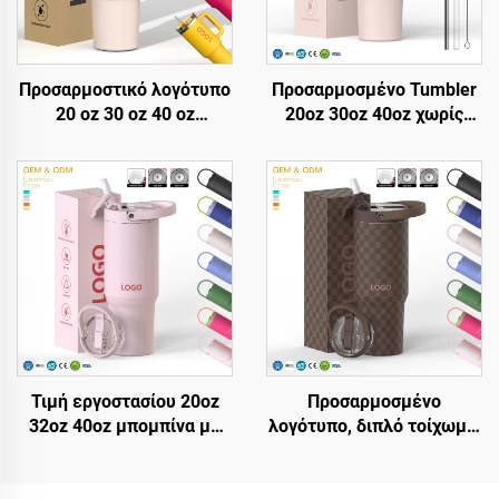
Προσαρμοστικό λογότυπο
Προσαρμοσμένο Tumbler
20 oz 30 oz 40 oz
20oz 30oz 40oz χωρίς
Ανοξείδωτο χάλυβας
BPA, με flip straw,
διπλή τοιχώμα κενού
μονωμένο από
μεταλλικό ταξιδιωτικό
ανοξείδωτο χάλυβα,
κύπελο καφέ 20oz 30oz
ποτήρι Tumbler με
40oz κύπελο με λαβή
στεγανό καπάκι, straw &
λαβή για ταξίδι
Τιμή εργοστασίου 20oz
Προσαρμοσμένο
32oz 40oz μπομπίνα με
λογότυπο, διπλό τοίχωμα,
λαβή και καπάκι straw,
μονωμένο με κενό,
μονωμένο φλιτζάνι,
φορητό φλιτζάνι με λαβή