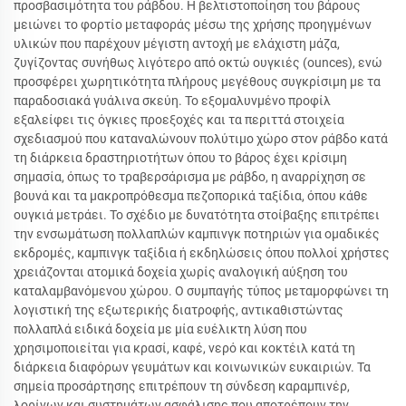
προσβασιμότητα του ράβδου. Η βελτιστοποίηση του βάρους
μειώνει το φορτίο μεταφοράς μέσω της χρήσης προηγμένων
υλικών που παρέχουν μέγιστη αντοχή με ελάχιστη μάζα,
ζυγίζοντας συνήθως λιγότερο από οκτώ ουγκιές (ounces), ενώ
προσφέρει χωρητικότητα πλήρους μεγέθους συγκρίσιμη με τα
παραδοσιακά γυάλινα σκεύη. Το εξομαλυνμένο προφίλ
εξαλείφει τις όγκιες προεξοχές και τα περιττά στοιχεία
σχεδιασμού που καταναλώνουν πολύτιμο χώρο στον ράβδο κατά
τη διάρκεια δραστηριοτήτων όπου το βάρος έχει κρίσιμη
σημασία, όπως το τραβερσάρισμα με ράβδο, η αναρρίχηση σε
βουνά και τα μακροπρόθεσμα πεζοπορικά ταξίδια, όπου κάθε
ουγκιά μετράει. Το σχέδιο με δυνατότητα στοίβαξης επιτρέπει
την ενσωμάτωση πολλαπλών καμπινγκ ποτηριών για ομαδικές
εκδρομές, καμπινγκ ταξίδια ή εκδηλώσεις όπου πολλοί χρήστες
χρειάζονται ατομικά δοχεία χωρίς αναλογική αύξηση του
καταλαμβανόμενου χώρου. Ο συμπαγής τύπος μεταμορφώνει τη
λογιστική της εξωτερικής διατροφής, αντικαθιστώντας
πολλαπλά ειδικά δοχεία με μία ευέλικτη λύση που
χρησιμοποιείται για κρασί, καφέ, νερό και κοκτέιλ κατά τη
διάρκεια διαφόρων γευμάτων και κοινωνικών ευκαιριών. Τα
σημεία προσάρτησης επιτρέπουν τη σύνδεση καραμπινέρ,
λορίνων και συστημάτων ασφάλισης που αποτρέπουν την