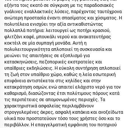
εξήντα τοις εκατό σε σύγκριση με τις παραδοσιακές
γυάλινες εναλλακτικές λύσεις, παρέχοντας ταυτόχρονα
ανώτερη προστασία έναντι σπασίματος και χύσιματος. Η
πολυτέλεια ενισχύει την αξία αντικαθιστώντας
πολλαπλά ποτήρια: λειτουργεί ως ποτήρι κρασιού,
φλιτζάνι καφέ, μπουκάλι νερού και ανακατευτήρας
κοκτέιλ σε μία συμπαγή μονάδα. Αυτή η
πολυλειτουργικότητα απλοποιεί τη συσκευασία και
μειώνει τις απαιτήσεις σε εξοπλισμό για
κατασκηνώσεις, πεζοπορικές εκστρατείες και
υπαίθριες εκδηλώσεις. Η εύκολη συντήρηση απλοποιεί
τη ζωή στον υπαίθριο χώρο, καθώς η λεία εσωτερική
επιφάνεια αντιστέκεται στις κηλίδες και στην
κατακράτηση οσμών, ενώ απαιτεί ελάχιστο νερό για τον
καθαρισμό, διασώζοντας έτσι πολύτιμους πόρους κατά
τις περιπέτειες σε απομονωμένες περιοχές. Τα
χαρακτηριστικά ασφαλείας περιλαμβάνουν
στρογγυλεμένες άκρες, ασφαλή καπάκια και ανοξείδωτα
υλικά που προστατεύουν τόσο τους χρήστες όσο και το
περιβάλλον. Η επαγγελματική εμφάνιση του ποτηριού