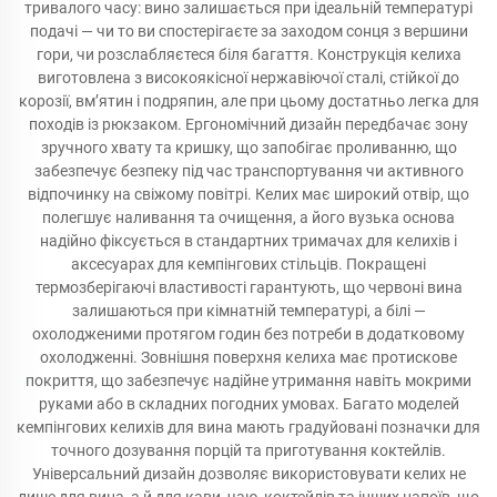
тривалого часу: вино залишається при ідеальній температурі
подачі — чи то ви спостерігаєте за заходом сонця з вершини
гори, чи розслабляєтеся біля багаття. Конструкція келиха
виготовлена з високоякісної нержавіючої сталі, стійкої до
корозії, вм’ятин і подряпин, але при цьому достатньо легка для
походів із рюкзаком. Ергономічний дизайн передбачає зону
зручного хвату та кришку, що запобігає проливанню, що
забезпечує безпеку під час транспортування чи активного
відпочинку на свіжому повітрі. Келих має широкий отвір, що
полегшує наливання та очищення, а його вузька основа
надійно фіксується в стандартних тримачах для келихів і
аксесуарах для кемпінгових стільців. Покращені
термозберігаючі властивості гарантують, що червоні вина
залишаються при кімнатній температурі, а білі —
охолодженими протягом годин без потреби в додатковому
охолодженні. Зовнішня поверхня келиха має протискове
покриття, що забезпечує надійне утримання навіть мокрими
руками або в складних погодних умовах. Багато моделей
кемпінгових келихів для вина мають градуйовані позначки для
точного дозування порцій та приготування коктейлів.
Універсальний дизайн дозволяє використовувати келих не