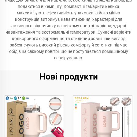
лише для вина, а й для кави, чаю, коктейлів та інших напоїв, що
подаються в кемпінгу. Компактні габарити келиха
максимізують ефективність упаковки, а його міцна
конструкція витримує навантаження, характерні для
активного відпочинку на свіжому повітрі: падіння, ударні
навантаження та екстремальні температури. Сучасні варіанти
кольорового оформлення та стильний зовнішній вигляд
забезпечують високий рівень комфорту й естетики під час
обідів на свіжому повітрі, що не поступається домашньому
сервіруванню.
Нові продукти