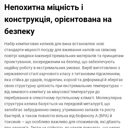
Непохитна міцність і
конструкція, орієнтована на
безпеку
Набір кемпінгових келихів для вина встановлює нові
стандарти міцності посуду для вживання напоїв на свіжому
повітрі завдяки інженерії преміальних матеріалів та принципам
проектування, зосередженим на безпеці, що забезпечують
надійну роботу в екстремальних умовах. Виріб виготовлено з
нержавіючої сталі харчового класу з титановим підсиленням,
яка стійка до ударів, подряпин, корозії та деформації й зберігає
свою структурну цілісність при екстремальних температурах —
від зимового кемпінгу за мінусової температури до
перебування в спекотному пустельному кліматі. Молекулярна
структура келиха базується на передовій металургії, що
запобігає забрудненню смаку, утриманню запахів та росту
бактерій, а також повністю вільна від бісфенолу А (BPA) й
токсинів — що особливо важливо для споживачів, які дбають
про здоров’я. Тести на стійкість до ударів доводять, що келих