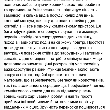
водночас забезпечуючи кращий захист від розбиття
та проливання. Універсальність підвищує цінність,
замінюючи кілька видів посуду: келих для вина,
кавовий магнум, пляшку для води та шейкер для
коктейлів — все в одному компактному пристрої. Ця
багатофункційність спрощує пакування й зменшує
перелік необхідного спорядження для кемпінгу,
походів і відкритих подій на свіжому повітрі. Простота
догляду полегшує життя на природі: гладенька
внутрішня поверхня стійка до забруднень і затримки
запахів, а для очищення потрібно мінімум води — що
дозволяє економити цінні ресурси під час походів у
важкодоступні райони. Функції безпеки включають
закруглені краї, надійні кришки та нетоксичні
матеріали, що забезпечують безпеку як користувачів,
так і навколишнього середовища. Професійний вигляд
кемпінгового келиха для вина підвищує рівень
зовнішнього харчування, роблячи навіть прості
прийоми їжі особливими й витонченими навіть у
віддалених місцях. Зручність переноски поширюється