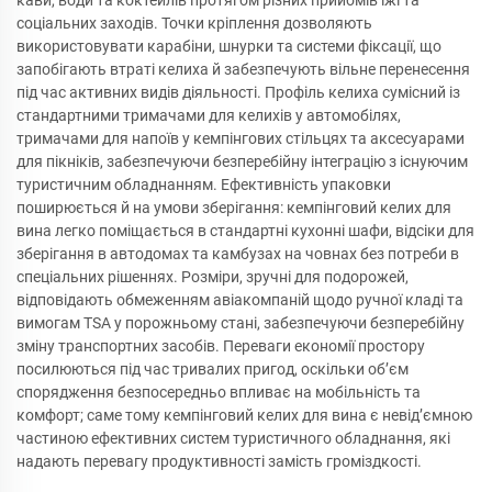
кави, води та коктейлів протягом різних прийомів їжі та
соціальних заходів. Точки кріплення дозволяють
використовувати карабіни, шнурки та системи фіксації, що
запобігають втраті келиха й забезпечують вільне перенесення
під час активних видів діяльності. Профіль келиха сумісний із
стандартними тримачами для келихів у автомобілях,
тримачами для напоїв у кемпінгових стільцях та аксесуарами
для пікніків, забезпечуючи безперебійну інтеграцію з існуючим
туристичним обладнанням. Ефективність упаковки
поширюється й на умови зберігання: кемпінговий келих для
вина легко поміщається в стандартні кухонні шафи, відсіки для
зберігання в автодомах та камбузах на човнах без потреби в
спеціальних рішеннях. Розміри, зручні для подорожей,
відповідають обмеженням авіакомпаній щодо ручної кладі та
вимогам TSA у порожньому стані, забезпечуючи безперебійну
зміну транспортних засобів. Переваги економії простору
посилюються під час тривалих пригод, оскільки об’єм
спорядження безпосередньо впливає на мобільність та
комфорт; саме тому кемпінговий келих для вина є невід’ємною
частиною ефективних систем туристичного обладнання, які
надають перевагу продуктивності замість громіздкості.