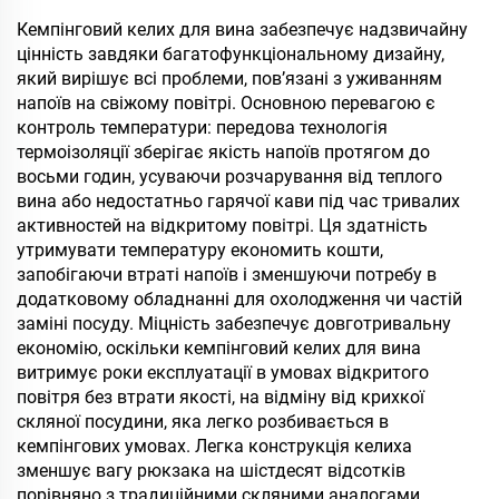
трубочкою, ізольований
нержавіючої сталі, 20
кубок, багаторазовий
унцій, 32 унції, 40 унцій,
Кемпінговий келих для вина забезпечує надзвичайну
термос з нержавіючої
дорожня кружка з
цінність завдяки багатофункціональному дизайну,
сталі для сублімації
кришкою для гарячих і
який вирішує всі проблеми, пов’язані з уживанням
холодних напоїв
напоїв на свіжому повітрі. Основною перевагою є
контроль температури: передова технологія
термоізоляції зберігає якість напоїв протягом до
восьми годин, усуваючи розчарування від теплого
вина або недостатньо гарячої кави під час тривалих
активностей на відкритому повітрі. Ця здатність
утримувати температуру економить кошти,
запобігаючи втраті напоїв і зменшуючи потребу в
додатковому обладнанні для охолодження чи частій
заміні посуду. Міцність забезпечує довготривальну
економію, оскільки кемпінговий келих для вина
витримує роки експлуатації в умовах відкритого
повітря без втрати якості, на відміну від крихкої
скляної посудини, яка легко розбивається в
кемпінгових умовах. Легка конструкція келиха
зменшує вагу рюкзака на шістдесят відсотків
порівняно з традиційними скляними аналогами,