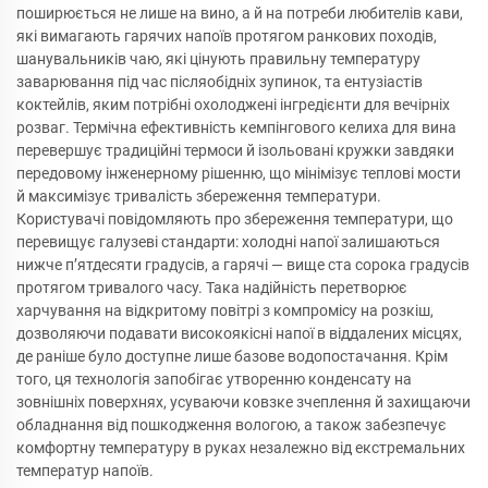
поширюється не лише на вино, а й на потреби любителів кави,
які вимагають гарячих напоїв протягом ранкових походів,
шанувальників чаю, які цінують правильну температуру
заварювання під час післяобідніх зупинок, та ентузіастів
коктейлів, яким потрібні охолоджені інгредієнти для вечірніх
розваг. Термічна ефективність кемпінгового келиха для вина
перевершує традиційні термоси й ізольовані кружки завдяки
передовому інженерному рішенню, що мінімізує теплові мости
й максимізує тривалість збереження температури.
Користувачі повідомляють про збереження температури, що
перевищує галузеві стандарти: холодні напої залишаються
нижче п’ятдесяти градусів, а гарячі — вище ста сорока градусів
протягом тривалого часу. Така надійність перетворює
харчування на відкритому повітрі з компромісу на розкіш,
дозволяючи подавати високоякісні напої в віддалених місцях,
де раніше було доступне лише базове водопостачання. Крім
того, ця технологія запобігає утворенню конденсату на
зовнішніх поверхнях, усуваючи ковзке зчеплення й захищаючи
обладнання від пошкодження вологою, а також забезпечує
комфортну температуру в руках незалежно від екстремальних
температур напоїв.