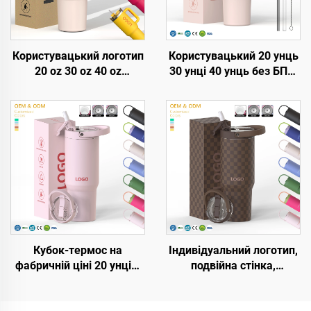
Користувацький логотип
Користувацький 20 унць
20 oz 30 oz 40 oz
30 унці 40 унць без БПА,
Нержавіюча сталь
з відкидною соломкою,
подвійні стіни вакуумний
утеплена кружка з
металевий подорожній
нержавійки, тумблер з
кавовий келих 20 oz 30
герметичною кришкою,
oz 40 oz Тумблер з
соломкою та ручкою для
ручкою
подорожі
Кубок-термос на
Індивідуальний логотип,
фабричній ціні 20 унцій,
подвійна стінка,
32 унції, 40 унцій з
вакуумна портативна
ручкою та кришкою з
кружка з ручкою, з