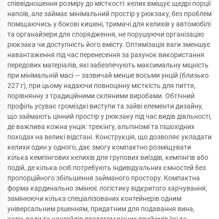
співвідношення розміру до місткості: келих вміщує щедрі порції
напоїв, але займає мінімальний простір у рюкзаку, без проблем
поміщаючись у бокові кишені, тримачі для келихів у автомобілі
та органайзери для спорядження, не порушуючи організацію
рюкзака чи доступність його вмісту. Оптимізація ваги зменшує
навантаження під час перенесення за рахунок використання
передових матеріалів, які забезпечують максимальну міцність
при мінімальній масі — зазвичай менше восьми унцій (близько
227 г), при цьому надаючи повноцінну місткість для пиття,
порівнянну з традиційними скляними виробами. Обтічний
профіль усуває громіздкі виступи та зайві елементи дизайну,
що займають цінний простір у рюкзаку під час видів діяльності,
де важлива кожна унція: трекінгу, альпінізмі та пішохідних
походах на великі відстані. Конструкція, що дозволяє укладати
келихи один у одного, дає змогу компактно розміщувати
кілька кемпінгових келихів для групових виїздів, кемпінгів або
подій, де кілька осіб потребують індивідуальних ємностей без
пропорційного збільшення займаного простору. Компактна
форма кардинально змінює логістику відкритого харчування,
замінюючи кілька спеціалізованих контейнерів одним
універсальним рішенням, придатним для подавання вина,