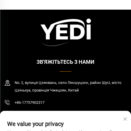
ЗВ’ЯЖІТЬТЕСЬ З НАМИ
No. 2, вулиця Цзянвань, село Леншуцзєн, район Шусі, місто
Цзіньхуа, провінція Чжецзян, Китай
+86-17757902317
[email protected]
We value your privacy