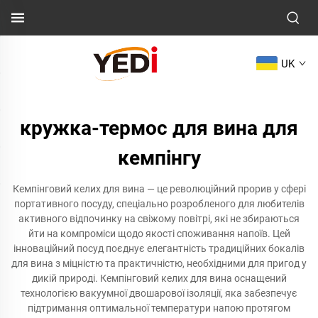
UK
кружка-термос для вина для
кемпінгу
Кемпінговий келих для вина — це революційний прорив у сфері
портативного посуду, спеціально розробленого для любителів
активного відпочинку на свіжому повітрі, які не збираються
йти на компроміси щодо якості споживання напоїв. Цей
інноваційний посуд поєднує елегантність традиційних бокалів
для вина з міцністю та практичністю, необхідними для пригод у
дикій природі. Кемпінговий келих для вина оснащений
технологією вакуумної двошарової ізоляції, яка забезпечує
підтримання оптимальної температури напою протягом