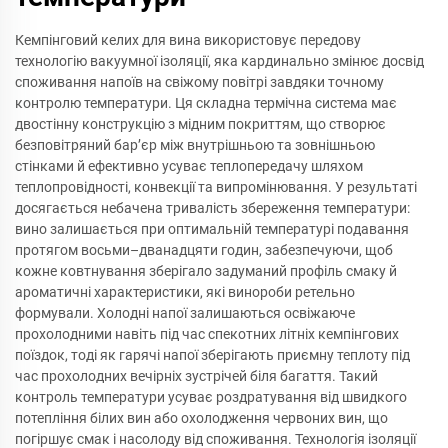
Кемпінговий келих для вина використовує передову
технологію вакуумної ізоляції, яка кардинально змінює досвід
споживання напоїв на свіжому повітрі завдяки точному
контролю температури. Ця складна термічна система має
двостінну конструкцію з мідним покриттям, що створює
безповітряний бар’єр між внутрішньою та зовнішньою
стінками й ефективно усуває теплопередачу шляхом
теплопровідності, конвекції та випромінювання. У результаті
досягається небачена тривалість збереження температури:
вино залишається при оптимальній температурі подавання
протягом восьми–дванадцяти годин, забезпечуючи, щоб
кожне ковтнування зберігало задуманий профіль смаку й
ароматичні характеристики, які винороби ретельно
формували. Холодні напої залишаються освіжаюче
прохолодними навіть під час спекотних літніх кемпінгових
поїздок, тоді як гарячі напої зберігають приємну теплоту під
час прохолодних вечірніх зустрічей біля багаття. Такий
контроль температури усуває роздратування від швидкого
потепління білих вин або охолодження червоних вин, що
погіршує смак і насолоду від споживання. Технологія ізоляції