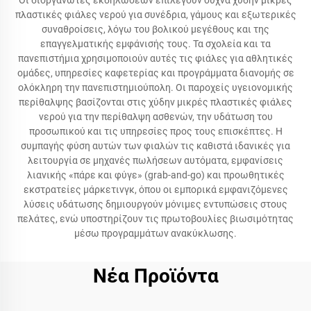
Οι διοργανωτές εκδηλώσεων επιλέγουν συχνά χύδην μικρές
πλαστικές φιάλες νερού για συνέδρια, γάμους και εξωτερικές
συναθροίσεις, λόγω του βολικού μεγέθους και της
επαγγελματικής εμφάνισής τους. Τα σχολεία και τα
πανεπιστήμια χρησιμοποιούν αυτές τις φιάλες για αθλητικές
ομάδες, υπηρεσίες καφετερίας και προγράμματα διανομής σε
ολόκληρη την πανεπιστημιούπολη. Οι παροχείς υγειονομικής
περίθαλψης βασίζονται στις χύδην μικρές πλαστικές φιάλες
νερού για την περίθαλψη ασθενών, την υδάτωση του
προσωπικού και τις υπηρεσίες προς τους επισκέπτες. Η
συμπαγής φύση αυτών των φιαλών τις καθιστά ιδανικές για
λειτουργία σε μηχανές πωλήσεων αυτόματα, εμφανίσεις
λιανικής «πάρε και φύγε» (grab-and-go) και προωθητικές
εκστρατείες μάρκετινγκ, όπου οι εμπορικά εμφανιζόμενες
λύσεις υδάτωσης δημιουργούν μόνιμες εντυπώσεις στους
πελάτες, ενώ υποστηρίζουν τις πρωτοβουλίες βιωσιμότητας
μέσω προγραμμάτων ανακύκλωσης.
Νέα Προϊόντα