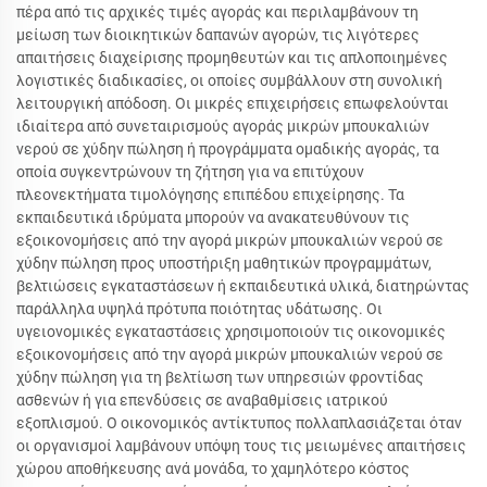
πέρα από τις αρχικές τιμές αγοράς και περιλαμβάνουν τη
μείωση των διοικητικών δαπανών αγορών, τις λιγότερες
απαιτήσεις διαχείρισης προμηθευτών και τις απλοποιημένες
λογιστικές διαδικασίες, οι οποίες συμβάλλουν στη συνολική
λειτουργική απόδοση. Οι μικρές επιχειρήσεις επωφελούνται
ιδιαίτερα από συνεταιρισμούς αγοράς μικρών μπουκαλιών
νερού σε χύδην πώληση ή προγράμματα ομαδικής αγοράς, τα
οποία συγκεντρώνουν τη ζήτηση για να επιτύχουν
πλεονεκτήματα τιμολόγησης επιπέδου επιχείρησης. Τα
εκπαιδευτικά ιδρύματα μπορούν να ανακατευθύνουν τις
εξοικονομήσεις από την αγορά μικρών μπουκαλιών νερού σε
χύδην πώληση προς υποστήριξη μαθητικών προγραμμάτων,
βελτιώσεις εγκαταστάσεων ή εκπαιδευτικά υλικά, διατηρώντας
παράλληλα υψηλά πρότυπα ποιότητας υδάτωσης. Οι
υγειονομικές εγκαταστάσεις χρησιμοποιούν τις οικονομικές
εξοικονομήσεις από την αγορά μικρών μπουκαλιών νερού σε
χύδην πώληση για τη βελτίωση των υπηρεσιών φροντίδας
ασθενών ή για επενδύσεις σε αναβαθμίσεις ιατρικού
εξοπλισμού. Ο οικονομικός αντίκτυπος πολλαπλασιάζεται όταν
οι οργανισμοί λαμβάνουν υπόψη τους τις μειωμένες απαιτήσεις
χώρου αποθήκευσης ανά μονάδα, το χαμηλότερο κόστος