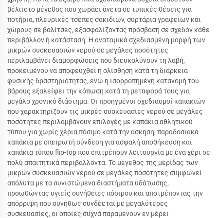
βέλτιστο μέγεθος που χωράει άνετα σε τυπικές θέσεις για
ποτήρια, πλευρικές τσέπες σακιδίων, συρτάρια γραφείων και
χώρους σε βαλίτσες, εξασφαλίζοντας πρόσβαση σε σχεδόν κάθε
περιβάλλον ή κατάσταση. Η ανατομικά σχεδιασμένη μορφή των
μικρών συσκευασιών νερού σε μεγάλες ποσότητες
περιλαμβάνει διαμορφώσεις που διευκολύνουν τη λαβή,
προκειμένου να αποφευχθεί η ολίσθηση κατά τη διάρκεια
φυσικής δραστηριότητας, ενώ η ισορροπημένη κατανομή του
βάρους εξαλείφει την κόπωση κατά τη μεταφορά τους για
μεγάλο χρονικό διάστημα. Οι προηγμένοι σχεδιασμοί καπακιών
που χαρακτηρίζουν τις μικρές συσκευασίες νερού σε μεγάλες
ποσότητες περιλαμβάνουν επιλογές με καπάκια αθλητικού
τύπου για χωρίς χέρια πόσιμο κατά την άσκηση, παραδοσιακά
καπάκια με σπειρωτή σύνδεση για ασφαλή αποθήκευση και
καπάκια τύπου flip-top που επιτρέπουν λειτουργία με ένα χέρι σε
πολύ απαιτητικά περιβάλλοντα. Το μέγεθος της μερίδας των
μικρών συσκευασιών νερού σε μεγάλες ποσότητες συμφωνεί
απόλυτα με τα συνιστώμενα διαστήματα υδάτωσης,
προωθώντας υγιείς συνήθειες πόσιμου και αποτρέποντας την
απόρριψη που συνήθως συνδέεται με μεγαλύτερες
συσκευασίες, οι οποίες συχνά παραμένουν εν μέρει