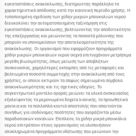
εγκαταστάσεις ανακύκλωσης, διατηρώντας παράλληλα τα
χαρακτηριστικά απόδοσης κατά την κανονική περίοδο χρήσης. Η
τυποποιημένη σχεδίαση των χύδην μικρών μπουκαλιών νερού
διευκολύνει την αυτοματοποιημένη ταξινόμηση στις
εγκαταστάσεις ανακύκλωσης, βελτιώνοντας την αποδοτικότητα
της επεξεργασίας και μειώνοντας τα ποσοστά μόλυνσης που
μπορούν να υπονομεύσουν την αποτελεσματικότητα της
ανακύκλωσης. Οι οργανισμοί που εφαρμόζουν προγράμματα
χύδην μικρών μπουκαλιών νερού συχνά επιτυγχάνουν μετρήσιμα
μεγέθη βιωσιμότητας, όπως μείωση των αποβλήτων
συσκευασίας, χαμηλότερες εκπομπές από τις μεταφορές και
βελτιωμένα ποσοστά συμμετοχής στην ανακύκλωση από τους
χρήστες, οι οποίοι εκτιμούν τα σαφώς σημειωμένα σύμβολα
ανακυκλωσιμότητας και τις σχετικές οδηγίες. Το
συγκεντρωτικό μοντέλο αγοράς μειώνει τα υλικά συσκευασίας
εξαλείφοντας τα μεμονωμένα δοχεία λιανικής, τα προωθητικά
μανίκια και τα πολλαπλά κουτιά αποστολής που απαιτούνται
συνήθως για ισοδύναμες ποσότητες που αγοράζονται μέσω
παραδοσιακών καναλιών. Επιπλέον, τα χύδην μικρά μπουκάλια
νερού επιτρέπουν στους οργανισμούς να υλοποιήσουν
ολοκληρωμένα προγράμματα υδάτωσης που μειώνουν την