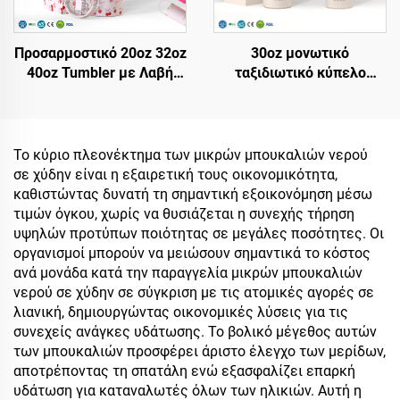
Προσαρμοστικό 20oz 32oz
30oz μονωτικό
40oz Tumbler με Λαβή
ταξιδιωτικό κύπελο
Μονωμένο Φλιτζάνι με
κύπελο για παγωμένο
Καπάκι Άγκιστρου
καφέ με καπάκι με
Αναποδογυρίζου
δίκαιωμα
Ταξιδιωτικό Δοχείο Από
επαναχρηστοποιούμενο
Το κύριο πλεονέκτημα των μικρών μπουκαλιών νερού
Ανοξείδωτο Χάλυβα με
ανοξείδωτο χάλυβα
σε χύδην είναι η εξαιρετική τους οικονομικότητα,
Λαβή Ζεστό και Κρύο
μπουκάλι νερού κύπελο
καθιστώντας δυνατή τη σημαντική εξοικονόμηση μέσω
με λαβή και straw
τιμών όγκου, χωρίς να θυσιάζεται η συνεχής τήρηση
υψηλών προτύπων ποιότητας σε μεγάλες ποσότητες. Οι
οργανισμοί μπορούν να μειώσουν σημαντικά το κόστος
ανά μονάδα κατά την παραγγελία μικρών μπουκαλιών
νερού σε χύδην σε σύγκριση με τις ατομικές αγορές σε
λιανική, δημιουργώντας οικονομικές λύσεις για τις
συνεχείς ανάγκες υδάτωσης. Το βολικό μέγεθος αυτών
των μπουκαλιών προσφέρει άριστο έλεγχο των μερίδων,
αποτρέποντας τη σπατάλη ενώ εξασφαλίζει επαρκή
υδάτωση για καταναλωτές όλων των ηλικιών. Αυτή η