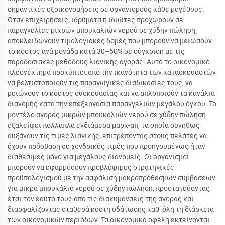
σημαντικές εξοικονομήσεις σε οργανισμούς κάθε μεγέθους.
Όταν επιχειρήσεις, ιδρύματα ή ιδιώτες προχωρούν σε
παραγγελίες μικρών μπουκαλιών νερού σε χύδην πώληση,
αποκλειδώνουν τιμολογιακές δομές που μπορούν να μειώσουν
το κόστος ανά μονάδα κατά 30–50% σε σύγκριση με τις
παραδοσιακές μεθόδους λιανικής αγοράς. Αυτό το οικονομικό
πλεονέκτημα προκύπτει από την ικανότητα των κατασκευαστών
να βελτιστοποιούν τις παραγωγικές διαδικασίες τους, να
μειώνουν το κόστος συσκευασίας και να απλοποιούν τα κανάλια
διανομής κατά την επεξεργασία παραγγελιών μεγάλου όγκου. Το
μοντέλο αγοράς μικρών μπουκαλιών νερού σε χύδην πώληση
εξαλείφει πολλαπλά ενδιάμεσα μαρκ-απ, τα οποία συνήθως
αυξάνουν τις τιμές λιανικής, επιτρέποντας στους πελάτες να
έχουν πρόσβαση σε χονδρικές τιμές που προηγουμένως ήταν
διαθέσιμες μόνο για μεγάλους διανομείς. Οι οργανισμοί
μπορούν να εφαρμόσουν προβλέψιμες στρατηγικές
προϋπολογισμού με την ασφάλιση μακροπρόθεσμων συμβάσεων
για μικρά μπουκάλια νερού σε χύδην πώληση, προστατεύοντας
έτσι τον εαυτό τους από τις διακυμάνσεις της αγοράς και
διασφαλίζοντας σταθερά κόστη υδάτωσης καθ’ όλη τη διάρκεια
των οικονομικών περιόδων. Τα οικονομικά οφέλη εκτείνονται