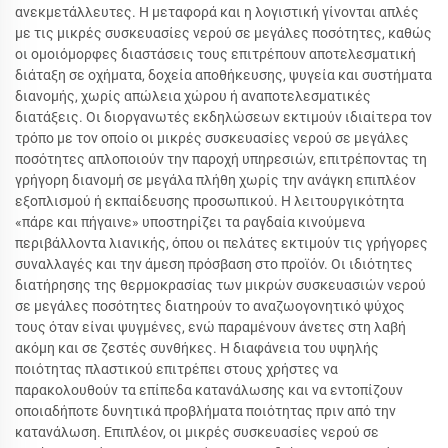
ανεκμετάλλευτες. Η μεταφορά και η λογιστική γίνονται απλές
με τις μικρές συσκευασίες νερού σε μεγάλες ποσότητες, καθώς
οι ομοιόμορφες διαστάσεις τους επιτρέπουν αποτελεσματική
διάταξη σε οχήματα, δοχεία αποθήκευσης, ψυγεία και συστήματα
διανομής, χωρίς απώλεια χώρου ή αναποτελεσματικές
διατάξεις. Οι διοργανωτές εκδηλώσεων εκτιμούν ιδιαίτερα τον
τρόπο με τον οποίο οι μικρές συσκευασίες νερού σε μεγάλες
ποσότητες απλοποιούν την παροχή υπηρεσιών, επιτρέποντας τη
γρήγορη διανομή σε μεγάλα πλήθη χωρίς την ανάγκη επιπλέον
εξοπλισμού ή εκπαίδευσης προσωπικού. Η λειτουργικότητα
«πάρε και πήγαινε» υποστηρίζει τα ραγδαία κινούμενα
περιβάλλοντα λιανικής, όπου οι πελάτες εκτιμούν τις γρήγορες
συναλλαγές και την άμεση πρόσβαση στο προϊόν. Οι ιδιότητες
διατήρησης της θερμοκρασίας των μικρών συσκευασιών νερού
σε μεγάλες ποσότητες διατηρούν το αναζωογονητικό ψύχος
τους όταν είναι ψυγμένες, ενώ παραμένουν άνετες στη λαβή
ακόμη και σε ζεστές συνθήκες. Η διαφάνεια του υψηλής
ποιότητας πλαστικού επιτρέπει στους χρήστες να
παρακολουθούν τα επίπεδα κατανάλωσης και να εντοπίζουν
οποιαδήποτε δυνητικά προβλήματα ποιότητας πριν από την
κατανάλωση. Επιπλέον, οι μικρές συσκευασίες νερού σε