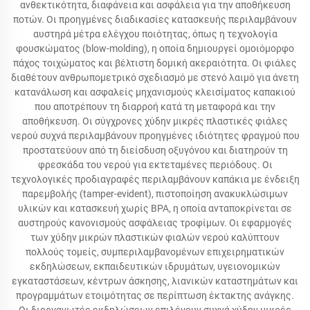
ανθεκτικότητα, διαφάνεια και ασφάλεια για την αποθήκευση
ποτών. Οι προηγμένες διαδικασίες κατασκευής περιλαμβάνουν
αυστηρά μέτρα ελέγχου ποιότητας, όπως η τεχνολογία
φουσκώματος (blow-molding), η οποία δημιουργεί ομοιόμορφο
πάχος τοιχώματος και βέλτιστη δομική ακεραιότητα. Οι φιάλες
διαθέτουν ανθρωπομετρικό σχεδιασμό με στενό λαιμό για άνετη
κατανάλωση και ασφαλείς μηχανισμούς κλεισίματος καπακιού
που αποτρέπουν τη διαρροή κατά τη μεταφορά και την
αποθήκευση. Οι σύγχρονες χύδην μικρές πλαστικές φιάλες
νερού συχνά περιλαμβάνουν προηγμένες ιδιότητες φραγμού που
προστατεύουν από τη διείσδυση οξυγόνου και διατηρούν τη
φρεσκάδα του νερού για εκτεταμένες περιόδους. Οι
τεχνολογικές προδιαγραφές περιλαμβάνουν καπάκια με ένδειξη
παρεμβολής (tamper-evident), πιστοποίηση ανακυκλώσιμων
υλικών και κατασκευή χωρίς BPA, η οποία ανταποκρίνεται σε
αυστηρούς κανονισμούς ασφάλειας τροφίμων. Οι εφαρμογές
των χύδην μικρών πλαστικών φιαλών νερού καλύπτουν
πολλούς τομείς, συμπεριλαμβανομένων επιχειρηματικών
εκδηλώσεων, εκπαιδευτικών ιδρυμάτων, υγειονομικών
εγκαταστάσεων, κέντρων άσκησης, λιανικών καταστημάτων και
προγραμμάτων ετοιμότητας σε περίπτωση έκτακτης ανάγκης.