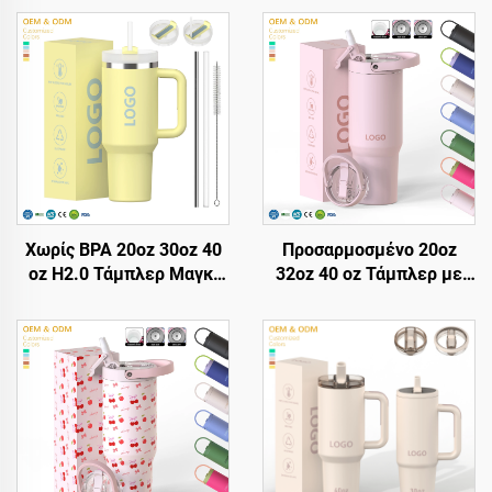
Χωρίς BPA 20oz 30oz 40
Προσαρμοσμένο 20oz
oz H2.0 Τάμπλερ Μαγκι
32oz 40 oz Τάμπλερ με
με λαβή και straw με
Κάλυψη και Άγκιστρο
καπάκι 3 θέσεων για
Ανοξείδωτο Ατσάλινο
ταξίδι μονωμένο κύπελλο
Κενού με Μόνωση
από ανοξείδωτο χάλυβα
Επαναχρησιμοποιούμενα
Τάμπλερ με Άγκιστρο
Αναδίπλωσης και Λαβή