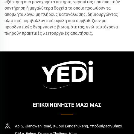
εξάρτηση από μονοχρήστα ποτήρια, νεροπίτες που απαιτούν
συντήρηση ή μεγαλύτερα δοχεία τα οποία προωθούν τα
αποβλήτα λόγω μη πλήρους κατανάλωσης, δημιουργώντας
ολιστικά περιβαλλοντικά οφέλη που συμβαδίζουν με
προοδευτικές δεσμεύσεις βιωσιμότητας, ενώ ταυτόχρονα
πληρούν πρακτικές λειτουργικές απαιτήσεις.
ΕΠΙΚΟΙΝΩΝΗΣΤΕ ΜΑΖΙ ΜΑΣ
Αρ. 2, Jiangwan Road, Χωριό Lengshukeng, Υποδιαίρεση Shuxi,
Πόλη Jinhua, Επαρχία Zhejiang, Κίνα