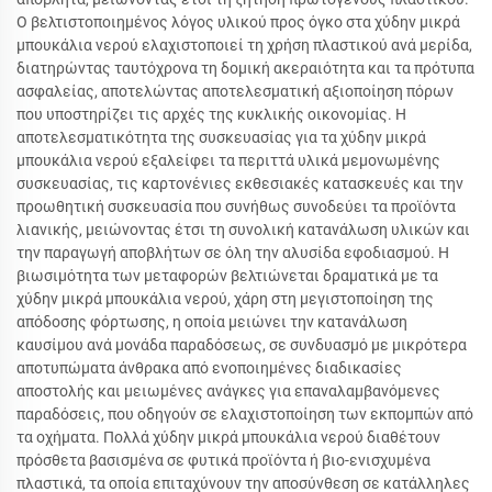
Ο βελτιστοποιημένος λόγος υλικού προς όγκο στα χύδην μικρά
μπουκάλια νερού ελαχιστοποιεί τη χρήση πλαστικού ανά μερίδα,
διατηρώντας ταυτόχρονα τη δομική ακεραιότητα και τα πρότυπα
ασφαλείας, αποτελώντας αποτελεσματική αξιοποίηση πόρων
που υποστηρίζει τις αρχές της κυκλικής οικονομίας. Η
αποτελεσματικότητα της συσκευασίας για τα χύδην μικρά
μπουκάλια νερού εξαλείφει τα περιττά υλικά μεμονωμένης
συσκευασίας, τις καρτονένιες εκθεσιακές κατασκευές και την
προωθητική συσκευασία που συνήθως συνοδεύει τα προϊόντα
λιανικής, μειώνοντας έτσι τη συνολική κατανάλωση υλικών και
την παραγωγή αποβλήτων σε όλη την αλυσίδα εφοδιασμού. Η
βιωσιμότητα των μεταφορών βελτιώνεται δραματικά με τα
χύδην μικρά μπουκάλια νερού, χάρη στη μεγιστοποίηση της
απόδοσης φόρτωσης, η οποία μειώνει την κατανάλωση
καυσίμου ανά μονάδα παραδόσεως, σε συνδυασμό με μικρότερα
αποτυπώματα άνθρακα από ενοποιημένες διαδικασίες
αποστολής και μειωμένες ανάγκες για επαναλαμβανόμενες
παραδόσεις, που οδηγούν σε ελαχιστοποίηση των εκπομπών από
τα οχήματα. Πολλά χύδην μικρά μπουκάλια νερού διαθέτουν
πρόσθετα βασισμένα σε φυτικά προϊόντα ή βιο-ενισχυμένα
πλαστικά, τα οποία επιταχύνουν την αποσύνθεση σε κατάλληλες