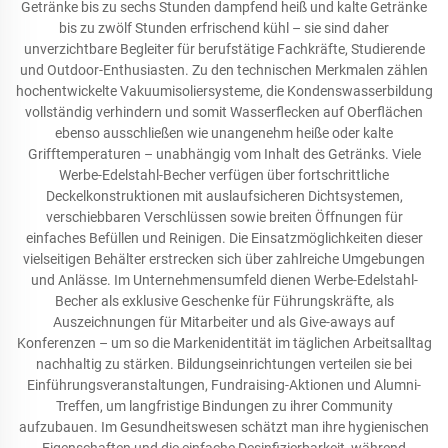
Getränke bis zu sechs Stunden dampfend heiß und kalte Getränke
bis zu zwölf Stunden erfrischend kühl – sie sind daher
unverzichtbare Begleiter für berufstätige Fachkräfte, Studierende
und Outdoor-Enthusiasten. Zu den technischen Merkmalen zählen
hochentwickelte Vakuumisoliersysteme, die Kondenswasserbildung
vollständig verhindern und somit Wasserflecken auf Oberflächen
ebenso ausschließen wie unangenehm heiße oder kalte
Grifftemperaturen – unabhängig vom Inhalt des Getränks. Viele
Werbe-Edelstahl-Becher verfügen über fortschrittliche
Deckelkonstruktionen mit auslaufsicheren Dichtsystemen,
verschiebbaren Verschlüssen sowie breiten Öffnungen für
einfaches Befüllen und Reinigen. Die Einsatzmöglichkeiten dieser
vielseitigen Behälter erstrecken sich über zahlreiche Umgebungen
und Anlässe. Im Unternehmensumfeld dienen Werbe-Edelstahl-
Becher als exklusive Geschenke für Führungskräfte, als
Auszeichnungen für Mitarbeiter und als Give-aways auf
Konferenzen – um so die Markenidentität im täglichen Arbeitsalltag
nachhaltig zu stärken. Bildungseinrichtungen verteilen sie bei
Einführungsveranstaltungen, Fundraising-Aktionen und Alumni-
Treffen, um langfristige Bindungen zu ihrer Community
aufzubauen. Im Gesundheitswesen schätzt man ihre hygienischen