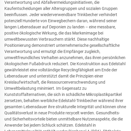
Verantwortung und Abfallvermeidungsinitiativen, die
Kaufentscheidungen aller Altersgruppen und sozialen Gruppen
beeinflussen. Jeder wiederverwendbare Trinkbecher verhindert
potenziell Hunderte von Einwegbechern daran, während seiner
langen Lebensdauer auf Deponien zu landen – eine messbare,
positive ökologische Wirkung, die das Markenimage bei
umweltbewussten Verbrauchern stärkt. Diese nachhaltige
Positionierung demonstriert unternehmerische gesellschaftliche
Verantwortung und ermutigt die Empfänger zugleich,
umweltfreundliches Verhalten anzunehmen, das ihren persönlichen
ökologischen Fußabdruck reduziert. Die Konstruktion aus Edelstahl
gewährleistet eine vollständige Recyclingfähigkeit am Ende der
Lebensdauer und unterstützt damit die Prinzipien einer
Kreislaufwirtschaft, die Ressourcenverschwendung und
Umweltbelastung minimiert. Im Gegensatz zu
Kunststoffalternativen, die sich in schädliche Mikroplastikpartikel
zersetzen, behalten werbliche Edelstahl-Trinkbecher während ihrer
gesamten Lebensdauer ihre strukturelle Integrität und können ohne
Qualitätsverlust in neue Produkte recycelt werden. Gesundheits-
und Sicherheitsvorteile bieten unmittelbare Nutzenaspekte, die die
Anwender bei jedem Schluck schätzen. Edelstahl in