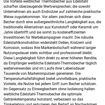
Strohhalm für Valentinstag
Die Vorteile werblicher Thermobecher aus Edelstahl
& Camping
schaffen überzeugende Wertversprechen, die sowohl
Unternehmen als auch Endnutzer auf zahlreiche praktische
Weise zugutekommen. Vor allem zeichnen sich diese
Becher durch eine außergewöhnliche Langlebigkeit aus, die
traditionelle Alternativen aus Kunststoff oder Keramik um
Jahre übertrifft und sie somit zu kosteneffizienten
Investitionen für Werbekampagnen macht. Die robuste
Edelstahlkonstruktion widersteht Dellen, Kratzern und
Korrosion, sodass Ihre Markenbotschaft während langer
Nutzungsdauer stets sichtbar und professionell bleibt.
Diese Langlebigkeit führt direkt zu einer höheren Rendite,
da Empfänger werbliche Edelstahl-Thermobecher täglich
weiterverwenden und im Laufe ihrer Lebensdauer
Tausende von Markenimpulsen generieren. Die
Temperaturhaltefähigkeit bietet unmittelbare, praktische
Vorteile, die Nutzer bei jedem Griff zum Becher schätzen.
Im Gegensatz zu Einwegbechern ohne Isolierung halten
werbliche Edelstahl-Thermobecher die optimale
Getränketemperatur konstant, verbessern so das
Trinkerlebnis und reduzieren den Bedarf an Nachwärmen