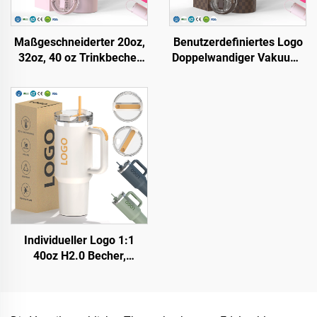
Maßgeschneiderter 20oz,
Benutzerdefiniertes Logo
32oz, 40 oz Trinkbecher
Doppelwandiger Vakuum-
mit Deckel und Strohhalm,
Portabelbecher aus
aus Edelstahl,
Edelstahl 20 Unzen, 32
Vakuumisoliert,
Unzen, 40 Unzen, Reise-
wiederverwendbare
Trinkbecher mit Deckel für
Becher mit Kipp-
heiße und kalte Getränke
Strohhalmdesign und Griff
Individueller Logo 1:1
40oz H2.0 Becher,
isolierter Edelstahl-
Vakuum-
Reisekaffeebecher mit