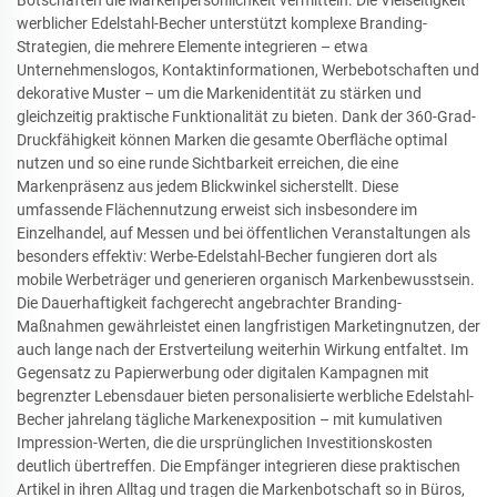
Botschaften die Markenpersönlichkeit vermitteln. Die Vielseitigkeit
werblicher Edelstahl-Becher unterstützt komplexe Branding-
Strategien, die mehrere Elemente integrieren – etwa
Unternehmenslogos, Kontaktinformationen, Werbebotschaften und
dekorative Muster – um die Markenidentität zu stärken und
gleichzeitig praktische Funktionalität zu bieten. Dank der 360-Grad-
Druckfähigkeit können Marken die gesamte Oberfläche optimal
nutzen und so eine runde Sichtbarkeit erreichen, die eine
Markenpräsenz aus jedem Blickwinkel sicherstellt. Diese
umfassende Flächennutzung erweist sich insbesondere im
Einzelhandel, auf Messen und bei öffentlichen Veranstaltungen als
besonders effektiv: Werbe-Edelstahl-Becher fungieren dort als
mobile Werbeträger und generieren organisch Markenbewusstsein.
Die Dauerhaftigkeit fachgerecht angebrachter Branding-
Maßnahmen gewährleistet einen langfristigen Marketingnutzen, der
auch lange nach der Erstverteilung weiterhin Wirkung entfaltet. Im
Gegensatz zu Papierwerbung oder digitalen Kampagnen mit
begrenzter Lebensdauer bieten personalisierte werbliche Edelstahl-
Becher jahrelang tägliche Markenexposition – mit kumulativen
Impression-Werten, die die ursprünglichen Investitionskosten
deutlich übertreffen. Die Empfänger integrieren diese praktischen
Artikel in ihren Alltag und tragen die Markenbotschaft so in Büros,