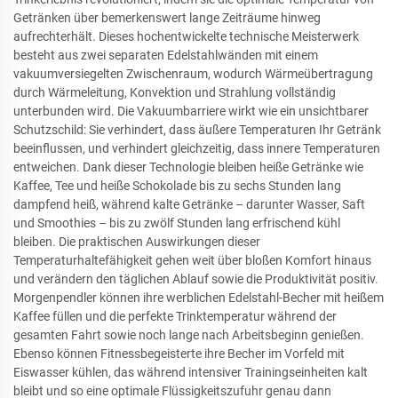
Getränken über bemerkenswert lange Zeiträume hinweg
aufrechterhält. Dieses hochentwickelte technische Meisterwerk
besteht aus zwei separaten Edelstahlwänden mit einem
vakuumversiegelten Zwischenraum, wodurch Wärmeübertragung
durch Wärmeleitung, Konvektion und Strahlung vollständig
unterbunden wird. Die Vakuumbarriere wirkt wie ein unsichtbarer
Schutzschild: Sie verhindert, dass äußere Temperaturen Ihr Getränk
beeinflussen, und verhindert gleichzeitig, dass innere Temperaturen
entweichen. Dank dieser Technologie bleiben heiße Getränke wie
Kaffee, Tee und heiße Schokolade bis zu sechs Stunden lang
dampfend heiß, während kalte Getränke – darunter Wasser, Saft
und Smoothies – bis zu zwölf Stunden lang erfrischend kühl
bleiben. Die praktischen Auswirkungen dieser
Temperaturhaltefähigkeit gehen weit über bloßen Komfort hinaus
und verändern den täglichen Ablauf sowie die Produktivität positiv.
Morgenpendler können ihre werblichen Edelstahl-Becher mit heißem
Kaffee füllen und die perfekte Trinktemperatur während der
gesamten Fahrt sowie noch lange nach Arbeitsbeginn genießen.
Ebenso können Fitnessbegeisterte ihre Becher im Vorfeld mit
Eiswasser kühlen, das während intensiver Trainingseinheiten kalt
bleibt und so eine optimale Flüssigkeitszufuhr genau dann