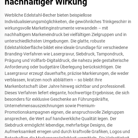
nachhaltiger Wirkung
Werbliche Edelstahl-Becher bieten beispiellose
Individualisierungsmöglichkeiten, die gewöhnliches Trinkgeschirr in
wirkungsvolle Marketinginstrumente verwandeln – mit
nachhaltigem Markeneindruck bei vielfältigen Zielgruppen und in
unterschiedlichsten Umgebungen. Die glatte, robuste
Edelstahloberfläche bildet eine ideale Grundlage für verschiedene
Branding-Verfahren wie Lasergravur, Siebdruck, Tampondruck,
Prägung und Vollfarb-Digitaldruck, die nahezu jede gestalterische
Anforderung oder budgetäre Überlegung berücksichtigen. Die
Lasergravur erzeugt dauerhafte, präzise Markierungen, die weder
verblassen, kratzen noch abblättern – so bleibt Ihre
Markenbotschaft über Jahre hinweg sichtbar und professionell.
Dieses Verfahren liefert elegante, hochwertige Ergebnisse, die sich
besonders für exklusive Geschenke an Führungskräfte,
Unternehmensauszeichnungen sowie Premium-
Promotionskampagnen eignen, die anspruchsvolle Zielgruppen
ansprechen, die Wert auf handwerkliche Qualität legen. Der
Siebdruck ermöglicht lebendige, mehrfarbige Designs, die
Aufmerksamkeit erregen und durch kraftvolle Grafiken, Logos und