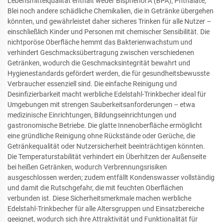
Lebensmittelqualität enthält weder Bisphenol A (BPA), Phthalate,
Blei noch andere schädliche Chemikalien, die in Getränke übergehen
könnten, und gewährleistet daher sicheres Trinken für alle Nutzer –
einschließlich Kinder und Personen mit chemischer Sensibilität. Die
nichtporöse Oberfläche hemmt das Bakterienwachstum und
verhindert Geschmacksübertragung zwischen verschiedenen
Getränken, wodurch die Geschmacksintegrität bewahrt und
Hygienestandards gefördert werden, die für gesundheitsbewusste
Verbraucher essenziell sind. Die einfache Reinigung und
Desinfizierbarkeit macht werbliche Edelstahl-Trinkbecher ideal für
Umgebungen mit strengen Sauberkeitsanforderungen – etwa
medizinische Einrichtungen, Bildungseinrichtungen und
gastronomische Betriebe. Die glatte Innenoberfläche ermöglicht
eine gründliche Reinigung ohne Rückstände oder Gerüche, die
Getränkequalität oder Nutzersicherheit beeinträchtigen könnten.
Die Temperaturstabilität verhindert ein Überhitzen der Außenseite
bei heißen Getränken, wodurch Verbrennungsrisiken
ausgeschlossen werden; zudem entfällt Kondenswasser vollständig
und damit die Rutschgefahr, die mit feuchten Oberflächen
verbunden ist. Diese Sicherheitsmerkmale machen werbliche
Edelstahl-Trinkbecher für alle Altersgruppen und Einsatzbereiche
geeignet, wodurch sich ihre Attraktivität und Funktionalität für