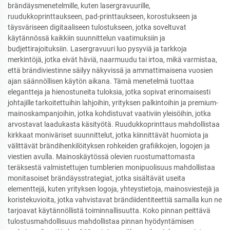
brändäysmenetelmille, kuten lasergravuurille,
ruudukkoprinttaukseen, pad-printtaukseen, korostukseen ja
täysväriseen digitaaliseen tulostukseen, jotka soveltuvat
käytännössä kaikkiin suunnittelun vaatimuksiin ja
budjettirajoituksiin. Lasergravuuri luo pysyviä ja tarkkoja
merkintöjä, jotka eivät häviä, naarmuudu tai irtoa, mikä varmistaa,
että brändiviestinne säilyy näkyvissä ja ammattimaisena vuosien
ajan säännöllisen käytön aikana. Tämä menetelmä tuottaa
elegantteja ja hienostuneita tuloksia, jotka sopivat erinomaisesti
johtajille tarkoitettuihin lahjoihin, yrityksen palkintoihin ja premium-
mainoskampanjoihin, jotka kohdistuvat vaativiin yleisöihin, jotka
arvostavat laadukasta käsityötä. Ruudukkoprinttaus mahdollistaa
kirkkaat moniväriset suunnittelut, jotka kiinnittävät huomiota ja
välittävät brändihenkilöityksen rohkeiden grafiikkojen, logojen ja
viestien avulla. Mainoskäytössä olevien ruostumattomasta
teräksestä valmistettujen tumblerien monipuolisuus mahdollistaa
monitasoiset brändäysstrategiat, jotka sisältävät useita
elementtejä, kuten yrityksen logoja, yhteystietoja, mainosviestejä ja
koristekuvioita, jotka vahvistavat brändiidentiteettiä samalla kun ne
tarjoavat käytännöllistä toiminnallisuutta. Koko pinnan peittävä
tulostusmahdollisuus mahdollistaa pinnan hyödyntämisen