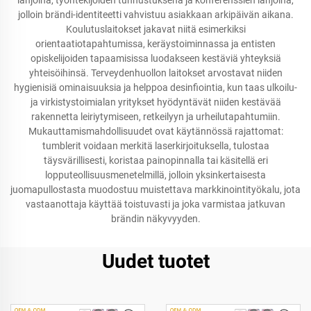
lahjoina, työntekijöiden tunnustuksena ja konferenssien lahjoina,
jolloin brändi-identiteetti vahvistuu asiakkaan arkipäivän aikana.
Koulutuslaitokset jakavat niitä esimerkiksi
orientaatiotapahtumissa, keräystoiminnassa ja entisten
opiskelijoiden tapaamisissa luodakseen kestäviä yhteyksiä
yhteisöihinsä. Terveydenhuollon laitokset arvostavat niiden
hygienisiä ominaisuuksia ja helppoa desinfiointia, kun taas ulkoilu-
ja virkistystoimialan yritykset hyödyntävät niiden kestävää
rakennetta leiriytymiseen, retkeilyyn ja urheilutapahtumiin.
Mukauttamismahdollisuudet ovat käytännössä rajattomat:
tumblerit voidaan merkitä laserkirjoituksella, tulostaa
täysvärillisesti, koristaa painopinnalla tai käsitellä eri
lopputeollisuusmenetelmillä, jolloin yksinkertaisesta
juomapullostasta muodostuu muistettava markkinointityökalu, jota
vastaanottaja käyttää toistuvasti ja joka varmistaa jatkuvan
brändin näkyvyyden.
Uudet tuotet