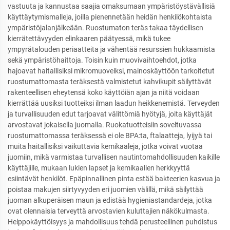
vastuuta ja kannustaa saajia omaksumaan ympäristöystävällisiä
käyttäytymismalleja, joilla pienennetään heidän henkilökohtaista
ympäristöjalanjälkeään. Ruostumaton teräs takaa täydellisen
kierrätettävyyden elinkaaren päätyessä, mikä tukee
ympyrätalouden periaatteita ja vähentää resurssien hukkaamista
sekä ympäristöhaittoja. Toisin kuin muovivaihtoehdot, jotka
hajoavat haitallisiksi mikromuoveiksi, mainoskäyttöön tarkoitetut
ruostumattomasta teräksestä valmistetut kahvikupit säilyttävät
rakenteellisen eheytensä koko käyttöiän ajan ja niitä voidaan
kierrättää uusiksi tuotteiksi ilman laadun heikkenemistä. Terveyden
ja turvallisuuden edut tarjoavat välittömiä hyötyjä, joita käyttäjät
arvostavat jokaisella juomalla. Ruokatuotteisiin soveltuvassa
ruostumattomassa teräksessä ei ole BPA:ta, ftalaatteja, lyijyä tai
muita haitallisiksi vaikuttavia kemikaaleja, jotka voivat vuotaa
juomiin, mikä varmistaa turvallisen nautintomahdollisuuden kaikille
käyttäjille, mukaan lukien lapset ja kemikaalien herkkyyttä
esiintävät henkilöt. Epäpinnallinen pinta estää bakteerien kasvua ja
poistaa makujen siirtyvyyden eri juomien välillä, mikä säilyttää
juoman alkuperäisen maun ja edistää hygieniastandardeja, jotka
ovat olennaisia terveyttä arvostavien kuluttajien näkökulmasta.
Helppokäyttöisyys ja mahdollisuus tehdä perusteellinen puhdistus