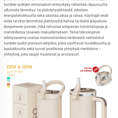
tumbler-pullojen erinomainen eristyskyky vähentää riippuvuutta
ulkoisista lämmitys- tai jäähdytyslähteistä, edistäen
energiatehokkuutta sekä säästää aikaa ja rahaa. Käyttäjät eivät
enää tarvitse lämmittää jäähtynyttä kahvia tai lisätä jääpalasia
lämpeneviin juomiin, mikä tehostaa arkipäivän toimintatapoja ja
mahdollistaa tasaisen makuelämyksen. Tämä teknologinen
edistysasema nostaa mainosstainless-teräksestä valmistetut
tumbler-pullot premium-lahjoiksi, jotka osoittavat huolellisuutta ja
laadukkuutta sekä luovat positiivisia yhteyksiä merkkiinne –
yhteyksiä, joita saajat muistavat ja arvostavat.