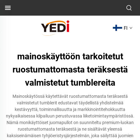
FI
mainoskäyttöön tarkoitetut
ruostumattomasta teräksestä
valmistetut tumblereita
Mainoskäytössä käytettävät ruostumattomasta teräksestä
valmistetut tumblerit edustavat täydellistä yhdistelmää
kestävyyttä, toiminnallisuutta ja markkinointitehokkuutta
nykyaikaisessa kilpailuun perustuvassa liiketoimintaympäristössä.
Nämä monikäyttöiset juomapullot on suunniteltu premium-luokan
ruostumattomasta teräksestä ja ne sisältävät yleensä
kaksiseinämäisen tyhjiöeristysjärjestelmän, joka säilyttää juomien