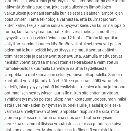
johtumalla, konvektiolla ja säteilyllä. Tyhjiömuodostama este toimii
näkymättömänä suojana, joka estää ulkoisten lämpötilojen
vaikutuksen juomaasi samalla kun se estää sisäisten lämpötilojen
poistumisen. Tämä teknologia varmistaa, että kuumat juomat,
kuten kahvi, tee ja kuuma suklaa, pysyvät kiehuvan kuumina jopa 6
tuntia, kun taas kylmät juomat, kuten vesi, mehu ja smoothiet,
pysyvät viileinä ja virkistävinä jopa 12 tuntia. Tämän lämpötilan
säilyttämisominaisuuden käytännön vaikutukset menevät paljon
pidemmälle kuin pelkkä käytettävyys: ne muuttavat arkipäivän
toimintatapoja ja parantavat tuottavuutta. Aamulla matkustavat
henkilöt voivat täyttää mainosstainless-teräksestä valmistetun
tumbler-pullosa kuumalla kahvilla ja nauttia täydellisestä
lämpötilasta matkansa ajan sekä työpäivän alkupuolella. Samoin
kuntoilijat voivat jäähdyttää etukäteen pulloaan jäällä varustetulla
vedellä, joka pysyy kylmänä intensiivisten treenien aikana ja tarjoaa
optimaalisen nesteytyksen juuri silloin, kun sitä eniten tarvitaan.
Tyhjiöeristys myös poistaa ulkopinnan kosteusmuodostuman, mikä
estää vesirenkaiden syntymisen huonekaluille ja asiakirjoille sekä
varmistaa miellyttävän otteen lämpötilan riippumatta siitä, mitä
juomaa pullossa on. Tämä ominaisuus osoittautuu erityisen
arvokkaaksi ammatillisissa ympäristöissä, joissa puhdas ja kuiva
pinta on olennainen. Mainosstainless-teräksestä valmistettujen