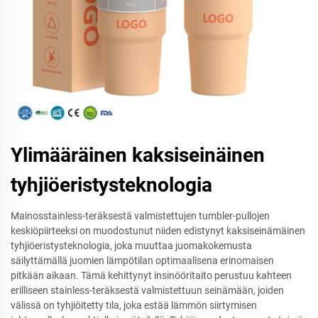
Ylimääräinen kaksiseinäinen
tyhjiöeristysteknologia
Mainosstainless-teräksestä valmistettujen tumbler-pullojen
keskiöpiirteeksi on muodostunut niiden edistynyt kaksiseinämäinen
tyhjiöeristysteknologia, joka muuttaa juomakokemusta
säilyttämällä juomien lämpötilan optimaalisena erinomaisen
pitkään aikaan. Tämä kehittynyt insinööritaito perustuu kahteen
erilliseen stainless-teräksestä valmistettuun seinämään, joiden
välissä on tyhjiöitetty tila, joka estää lämmön siirtymisen