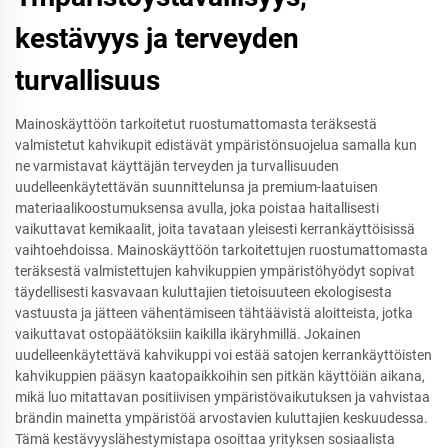
kestävyys ja terveyden
turvallisuus
Mainoskäyttöön tarkoitetut ruostumattomasta teräksestä
valmistetut kahvikupit edistävät ympäristönsuojelua samalla kun
ne varmistavat käyttäjän terveyden ja turvallisuuden
uudelleenkäytettävän suunnittelunsa ja premium-laatuisen
materiaalikoostumuksensa avulla, joka poistaa haitallisesti
vaikuttavat kemikaalit, joita tavataan yleisesti kerrankäyttöisissä
vaihtoehdoissa. Mainoskäyttöön tarkoitettujen ruostumattomasta
teräksestä valmistettujen kahvikuppien ympäristöhyödyt sopivat
täydellisesti kasvavaan kuluttajien tietoisuuteen ekologisesta
vastuusta ja jätteen vähentämiseen tähtäävistä aloitteista, jotka
vaikuttavat ostopäätöksiin kaikilla ikäryhmillä. Jokainen
uudelleenkäytettävä kahvikuppi voi estää satojen kerrankäyttöisten
kahvikuppien pääsyn kaatopaikkoihin sen pitkän käyttöiän aikana,
mikä luo mitattavan positiivisen ympäristövaikutuksen ja vahvistaa
brändin mainetta ympäristöä arvostavien kuluttajien keskuudessa.
Tämä kestävyyslähestymistapa osoittaa yrityksen sosiaalista