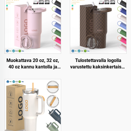
Muokattava 20 oz, 32 oz,
Tulostettavalla logolla
40 oz kannu kantolla ja
varustettu kaksinkertaisen
pajulla, ruostumatonta
seinämän omaava,
terästä, tyhjiöeristetty,
kannella varustettu
uudelleenkäytettävä
matkapullo,
kannu kääntyvällä
ruostumatonta terästä, 20
pajullisella kantokahvalla
unssia, 32 unssia, 40
unssia, matkatuoppi kansi
katissa lämpimille ja
kylmille juomille