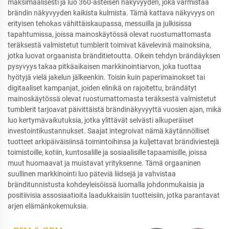
maksimaalisesti ja luo 360-asteisen näkyvyyden, joka varmistaa
brändin näkyvyyden kaikista kulmista. Tämä kattava näkyvyys on
erityisen tehokas vähittäiskaupassa, messuilla ja julkisissa
tapahtumissa, joissa mainoskäytössä olevat ruostumattomasta
teräksestä valmistetut tumblerit toimivat kävelevinä mainoksina,
jotka luovat orgaanista bränditietoutta. Oikein tehdyn brändäyksen
pysyvyys takaa pitkäaikaisen markkinointiarvon, joka tuottaa
hyötyjä vielä jakelun jälkeenkin. Toisin kuin paperimainokset tai
digitaaliset kampanjat, joiden elinikä on rajoitettu, brändätyt
mainoskäytössä olevat ruostumattomasta teräksestä valmistetut
tumblerit tarjoavat päivittäistä brändinäkyvyyttä vuosien ajan, mikä
luo kertymävaikutuksia, jotka ylittävät selvästi alkuperäiset
investointikustannukset. Saajat integroivat nämä käytännölliset
tuotteet arkipäiväisiinsä toimintoihinsa ja kuljettavat brändiviestejä
toimistoille, kotiin, kuntosalille ja sosiaalisille tapaamisille, joissa
muut huomaavat ja muistavat yrityksenne. Tämä orgaaninen
suullinen markkinointi luo päteviä liidsejä ja vahvistaa
bränditunnistusta kohdeyleisöissä luomalla johdonmukaisia ja
positiivisia assosiaatioita laadukkaisiin tuotteisiin, jotka parantavat
arjen elämänkokemuksia.