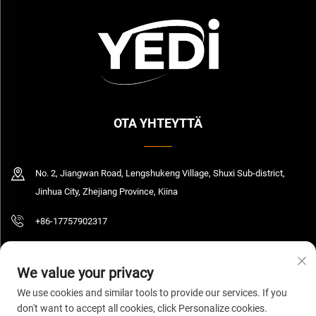
OTA YHTEYTTÄ
No. 2, Jiangwan Road, Lengshukeng Village, Shuxi Sub-district,
Jinhua City, Zhejiang Province, Kiina
+86-17757902317
[email protected]
We value your privacy
We use cookies and similar tools to provide our services. If you
don't want to accept all cookies, click Personalize cookies.
Tekijänoikeus © 2026 Zhejiang Yedi Industry And Trade Co., Ltd. Kaikki