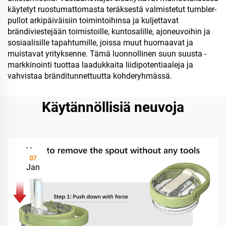
käytetyt ruostumattomasta teräksestä valmistetut tumbler-
pullot arkipäiväisiin toimintoihinsa ja kuljettavat
brändiviestejään toimistoille, kuntosalille, ajoneuvoihin ja
sosiaalisille tapahtumille, joissa muut huomaavat ja
muistavat yrityksenne. Tämä luonnollinen suun suusta -
markkinointi tuottaa laadukkaita liidipotentiaaleja ja
vahvistaa bränditunnettuutta kohderyhmässä.
Käytännöllisiä neuvoja
07
Jan