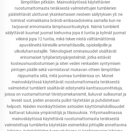
lämpötilan pitkään. Mainoskäytössä käytettävien
ruostumattomasta teräksestä valmistettujen tumblerien
päätehtävät ulottuvat yksinkertaisen nesteen säilytyksen yli: ne
toimivat voimakkaina brändi-ambasadoireina samalla kun ne
tarjoavat erinomaista lämpösuorituskykyä. Nämä tumblerit
säilyttävät kuumat juomat kiehuvina jopa 6 tuntia ja kylmät juomat
viileinä jopa 12 tuntia, mikä tekee niistä välttämättömiä
apuvälineitä kiireisille ammattilaisille, opiskelijoille ja
ulkoiluharrastajille. Teknologiset ominaisuudet sisältävät
erinomaiset tyhjiöeristysjärjestelmät, jotka estävät
kosteusmuodostumisen ja siten veden renkaiden syntymisen
pintojen päälle sekä varmistavat mukavan otteen lämpötilan
riippumatta siitä, mitä juomaa tumblerissa on. Monet
mainoskäytössä käytettävät ruostumattomasta teräksestä
valmistetut tumblerit sisältävät edistyneitä kanttasuunnitteluja,
joissa on vuotamattomat tiivistysmekanismit, liukuvat sulkeumat ja
leveät suut, joiden ansiosta pullot täytetään ja puhdistetaan
helposti. Näiden monikäyttöisten astioiden käyttömahdollisuudet
kattavat lukuisia ympäristöjä ja tilaisuuksia. Yritysmaailmassa
mainoskäytössä käytettäviä ruostumattomasta teräksestä
valmistettuja tumblerita käytetään esimerkiksi johtajille annettavina