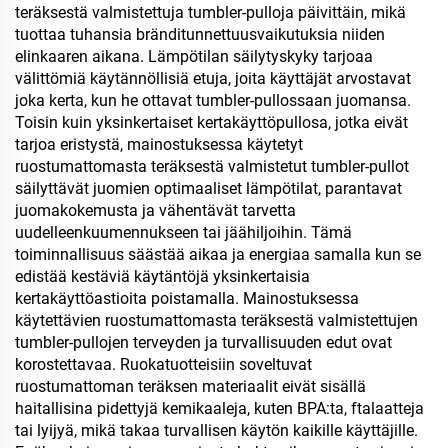
teräksestä valmistettuja tumbler-pulloja päivittäin, mikä
tuottaa tuhansia bränditunnettuusvaikutuksia niiden
elinkaaren aikana. Lämpötilan säilytyskyky tarjoaa
välittömiä käytännöllisiä etuja, joita käyttäjät arvostavat
joka kerta, kun he ottavat tumbler-pullossaan juomansa.
Toisin kuin yksinkertaiset kertakäyttöpullosa, jotka eivät
tarjoa eristystä, mainostuksessa käytetyt
ruostumattomasta teräksestä valmistetut tumbler-pullot
säilyttävät juomien optimaaliset lämpötilat, parantavat
juomakokemusta ja vähentävät tarvetta
uudelleenkuumennukseen tai jäähiljoihin. Tämä
toiminnallisuus säästää aikaa ja energiaa samalla kun se
edistää kestäviä käytäntöjä yksinkertaisia
kertakäyttöastioita poistamalla. Mainostuksessa
käytettävien ruostumattomasta teräksestä valmistettujen
tumbler-pullojen terveyden ja turvallisuuden edut ovat
korostettavaa. Ruokatuotteisiin soveltuvat
ruostumattoman teräksen materiaalit eivät sisällä
haitallisina pidettyjä kemikaaleja, kuten BPA:ta, ftalaatteja
tai lyijyä, mikä takaa turvallisen käytön kaikille käyttäjille.