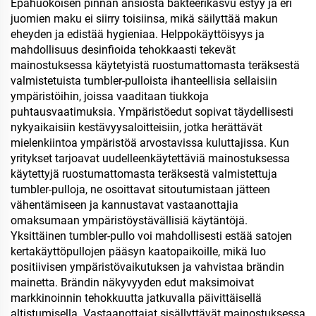
Epähuokoisen pinnan ansiosta bakteerikasvu estyy ja eri
juomien maku ei siirry toisiinsa, mikä säilyttää makun
eheyden ja edistää hygieniaa. Helppokäyttöisyys ja
mahdollisuus desinfioida tehokkaasti tekevät
mainostuksessa käytetyistä ruostumattomasta teräksestä
valmistetuista tumbler-pulloista ihanteellisia sellaisiin
ympäristöihin, joissa vaaditaan tiukkoja
puhtausvaatimuksia. Ympäristöedut sopivat täydellisesti
nykyaikaisiin kestävyysaloitteisiin, jotka herättävät
mielenkiintoa ympäristöä arvostavissa kuluttajissa. Kun
yritykset tarjoavat uudelleenkäytettäviä mainostuksessa
käytettyjä ruostumattomasta teräksestä valmistettuja
tumbler-pulloja, ne osoittavat sitoutumistaan jätteen
vähentämiseen ja kannustavat vastaanottajia
omaksumaan ympäristöystävällisiä käytäntöjä.
Yksittäinen tumbler-pullo voi mahdollisesti estää satojen
kertakäyttöpullojen pääsyn kaatopaikoille, mikä luo
positiivisen ympäristövaikutuksen ja vahvistaa brändin
mainetta. Brändin näkyvyyden edut maksimoivat
markkinoinnin tehokkuutta jatkuvalla päivittäisellä
altistumisella. Vastaanottajat sisällyttävät mainostuksessa