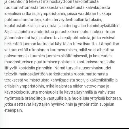
ja desinfiointi tekevät mainoskäyttöön tarkoitettuista
ruostumattomasta teräksestä valmistetuista kahvikupeista
ideaalisia ratkaisuja ympäristöihin, joissa vaaditaan tiukkoja
puhtausstandardeja, kuten terveydenhuollon laitoksiin,
koulutuslaitoksiin ja ravintola- ja catering-alan toimintayksiköihin.
Sileä sisäpinta mahdollistaa perusteellisen puhdistuksen ilman
jäännösten tai hajuja aiheuttavia epäpuhtauksia, jotka voisivat
heikentää juoman laatua tai käyttäjän turvallisuutta. Lämpötilan
vakaus estää ulkopinnan kuumenemisen, mikä voisi aiheuttaa
palovammoja kuumien juomien sisältämisessä, ja kosteuden
muodostumisen puuttuminen poistaa liukastumisvaarat, jotka
liittyvät kosteisiin pinnoihin. Nämä turvallisuusominaisuudet
tekevät mainoskäyttöön tarkoitetuista ruostumattomasta
teräksestä valmistetuista kahvikupeista sopivia kaikenikäisille ja
erilaisiin ympäristöihin, mikä laajentaa niiden vetovoimaa ja
käyttökelpoisuutta monipuolisilla käyttäjäryhmillä ja vahvistaa
myönteisiä brändiliitoja vastuullisia ja huolellisia yrityksiä kohtaan,
jotka asettavat käyttäjien hyvinvoinnin ja ympäristön suojelun
eteenpäin.