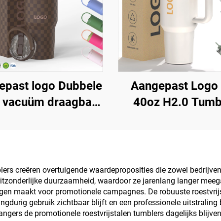
epast logo Dubbele
Aangepast Logo 
 vacuüm draagbare
40oz H2.0 Tumb
van roestvrij staal
Geïsoleerde R
0 oz 32 oz 40 oz
Vacuüm Reiskoff
tas met deksel voor
met Rietje voo
arme en koude
Valentijnsdag 
lers creëren overtuigende waardeproposities die zowel bedrijven
itzonderlijke duurzaamheid, waardoor ze jarenlang langer meega
dranken
Kamperen
ringen maakt voor promotionele campagnes. De robuuste roestvrij
urig gebruik zichtbaar blijft en een professionele uitstraling b
angers de promotionele roestvrijstalen tumblers dagelijks blij