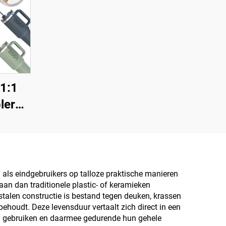
1:1
ler
VS
iemok
r
&
 als eindgebruikers op talloze praktische manieren
an dan traditionele plastic- of keramieken
stalen constructie is bestand tegen deuken, krassen
ehoudt. Deze levensduur vertaalt zich direct in een
ven gebruiken en daarmee gedurende hun gehele