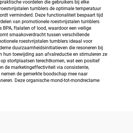
aktische voordelen die gebruikers bij elke
roestvrijstalen tumblers de optimale temperatuur
dt verminderd. Deze functionaliteit bespaart tijd
delen van promotionele roestvrijstalen tumblers
 BPA, ftalaten of lood, waardoor een veilige
rkomt smaakoverdracht tussen verschillende
tionele roestvrijstalen tumblers ideaal voor
erne duurzaamheidsinitiatieven die resoneren bij
n hun toewijding aan afvalreductie en stimuleren ze
op stortplaatsen terechtkomen, wat een positief
 de marketingeffectiviteit via consistente,
ne en nemen de gemerkte boodschap mee naar
rinneren. Deze organische mond-tot-mondreclame