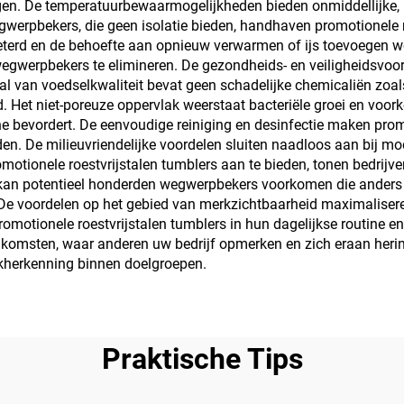
en. De temperatuurbewaarmogelijkheden bieden onmiddellijke, pr
gwerpbekers, die geen isolatie bieden, handhaven promotionele 
terd en de behoefte aan opnieuw verwarmen of ijs toevoegen wor
egwerpbekers te elimineren. De gezondheids- en veiligheidsvoor
l van voedselkwaliteit bevat geen schadelijke chemicaliën zoals
. Het niet-poreuze oppervlak weerstaat bacteriële groei en voo
e bevordert. De eenvoudige reiniging en desinfectie maken promo
 De milieuvriendelijke voordelen sluiten naadloos aan bij mod
tionele roestvrijstalen tumblers aan te bieden, tonen bedrijve
r kan potentieel honderden wegwerpbekers voorkomen die anders 
 De voordelen op het gebied van merkzichtbaarheid maximaliseren
 promotionele roestvrijstalen tumblers in hun dagelijkse routi
eenkomsten, waar anderen uw bedrijf opmerken en zich eraan he
rkherkenning binnen doelgroepen.
Praktische Tips