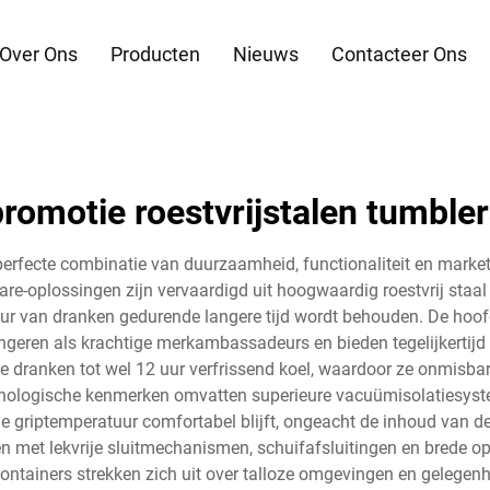
Over Ons
Producten
Nieuws
Contacteer Ons
romotie roestvrijstalen tumble
erfecte combinatie van duurzaamheid, functionaliteit en market
ware-oplossingen zijn vervaardigd uit hoogwaardig roestvrij staa
r van dranken gedurende langere tijd wordt behouden. De hoofd
ngeren als krachtige merkambassadeurs en bieden tegelijkertijd 
 dranken tot wel 12 uur verfrissend koel, waardoor ze onmisbare
hnologische kenmerken omvatten superieure vacuümisolatiesystem
 griptemperatuur comfortabel blijft, ongeacht de inhoud van de 
 met lekvrije sluitmechanismen, schuifafsluitingen en brede op
ontainers strekken zich uit over talloze omgevingen en gelegenh