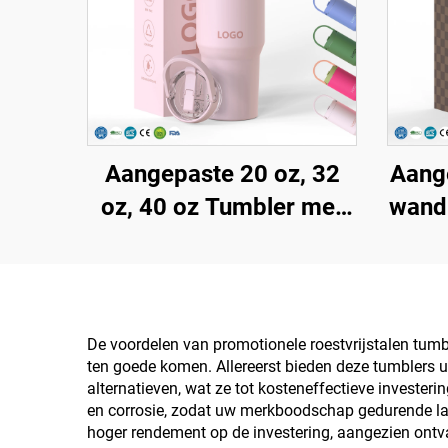
Aangepaste 20 oz, 32
Aang
oz, 40 oz Tumbler met
wand
Deksel en Rietje,
mok 
Roestvrijstalen
2
Vacuümgeïsoleerde
Reis
Herbruikbare Tumblers
w
De voordelen van promotionele roestvrijstalen tumb
ten goede komen. Allereerst bieden deze tumblers u
met Klaprietje en
alternatieven, wat ze tot kosteneffectieve investe
Handvat
en corrosie, zodat uw merkboodschap gedurende langd
hoger rendement op de investering, aangezien ontv