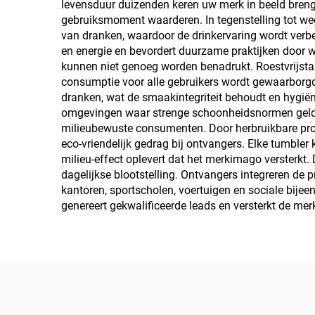
levensduur duizenden keren uw merk in beeld breng
gebruiksmoment waarderen. In tegenstelling tot we
van dranken, waardoor de drinkervaring wordt verbe
en energie en bevordert duurzame praktijken door w
kunnen niet genoeg worden benadrukt. Roestvrijstaa
consumptie voor alle gebruikers wordt gewaarborgd
dranken, wat de smaakintegriteit behoudt en hygiën
omgevingen waar strenge schoonheidsnormen gelden.
milieubewuste consumenten. Door herbruikbare promo
eco-vriendelijk gedrag bij ontvangers. Elke tumble
milieu-effect oplevert dat het merkimago versterkt.
dagelijkse blootstelling. Ontvangers integreren de
kantoren, sportscholen, voertuigen en sociale bij
genereert gekwalificeerde leads en versterkt de me