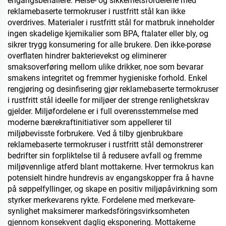
engangsbehållere. Helse- og sikkerhetsfordelene med
reklamebaserte termokruser i rustfritt stål kan ikke
overdrives. Materialer i rustfritt stål for matbruk inneholder
ingen skadelige kjemikalier som BPA, ftalater eller bly, og
sikrer trygg konsumering for alle brukere. Den ikke-porøse
overflaten hindrer bakterievekst og eliminerer
smaksoverføring mellom ulike drikker, noe som bevarar
smakens integritet og fremmer hygieniske forhold. Enkel
rengjøring og desinfisering gjør reklamebaserte termokruser
i rustfritt stål ideelle for miljøer der strenge renlighetskrav
gjelder. Miljøfordelene er i full overensstemmelse med
moderne bærekraftinitiativer som appellerer til
miljøbevisste forbrukere. Ved å tilby gjenbrukbare
reklamebaserte termokruser i rustfritt stål demonstrerer
bedrifter sin forpliktelse til å redusere avfall og fremme
miljøvennlige atferd blant mottakerne. Hver termokrus kan
potensielt hindre hundrevis av engangskopper fra å havne
på søppelfyllinger, og skape en positiv miljøpåvirkning som
styrker merkevarens rykte. Fordelene med merkevare-
synlighet maksimerer markedsföringsvirksomheten
gjennom konsekvent daglig eksponering. Mottakerne