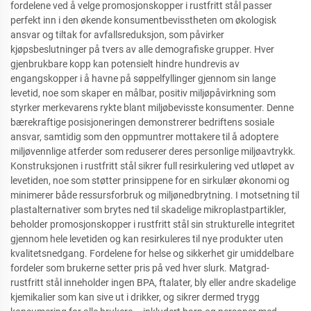
fordelene ved å velge promosjonskopper i rustfritt stål passer
perfekt inn i den økende konsumentbevisstheten om økologisk
ansvar og tiltak for avfallsreduksjon, som påvirker
kjøpsbeslutninger på tvers av alle demografiske grupper. Hver
gjenbrukbare kopp kan potensielt hindre hundrevis av
engangskopper i å havne på søppelfyllinger gjennom sin lange
levetid, noe som skaper en målbar, positiv miljøpåvirkning som
styrker merkevarens rykte blant miljøbevisste konsumenter. Denne
bærekraftige posisjoneringen demonstrerer bedriftens sosiale
ansvar, samtidig som den oppmuntrer mottakere til å adoptere
miljøvennlige atferder som reduserer deres personlige miljøavtrykk.
Konstruksjonen i rustfritt stål sikrer full resirkulering ved utløpet av
levetiden, noe som støtter prinsippene for en sirkulær økonomi og
minimerer både ressursforbruk og miljønedbrytning. I motsetning til
plastalternativer som brytes ned til skadelige mikroplastpartikler,
beholder promosjonskopper i rustfritt stål sin strukturelle integritet
gjennom hele levetiden og kan resirkuleres til nye produkter uten
kvalitetsnedgang. Fordelene for helse og sikkerhet gir umiddelbare
fordeler som brukerne setter pris på ved hver slurk. Matgrad-
rustfritt stål inneholder ingen BPA, ftalater, bly eller andre skadelige
kjemikalier som kan sive ut i drikker, og sikrer dermed trygg