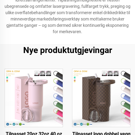
idrettsarrangementer. Tilpasningsmulighetene er nesten
ubegrensede og omfatter lasergravering, fullfarget trykk, preging og
ulike overflatebehandlinger som transformerer enkel drikkedrikke til
minneverdige markedsføringsverktøy som mottakerne bruker
gjentatte ganger – og som dermed sikrer kontinuerlig eksponering
for merkevaren.
Nye produktutgjevingar
Tilpasset 20oz 32oz 40 oz
Tilpasset logo dobbel vegg