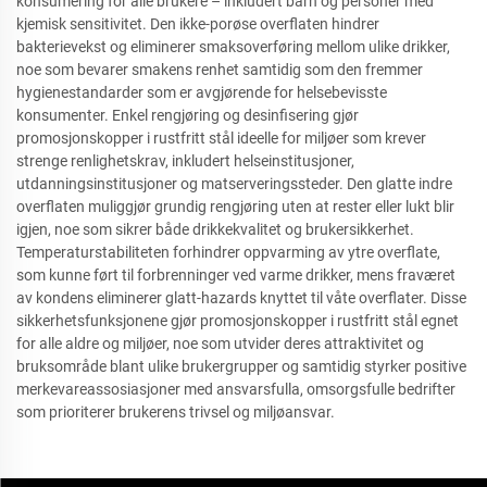
konsumering for alle brukere – inkludert barn og personer med
kjemisk sensitivitet. Den ikke-porøse overflaten hindrer
bakterievekst og eliminerer smaksoverføring mellom ulike drikker,
noe som bevarer smakens renhet samtidig som den fremmer
hygienestandarder som er avgjørende for helsebevisste
konsumenter. Enkel rengjøring og desinfisering gjør
promosjonskopper i rustfritt stål ideelle for miljøer som krever
strenge renlighetskrav, inkludert helseinstitusjoner,
utdanningsinstitusjoner og matserveringssteder. Den glatte indre
overflaten muliggjør grundig rengjøring uten at rester eller lukt blir
igjen, noe som sikrer både drikkekvalitet og brukersikkerhet.
Temperaturstabiliteten forhindrer oppvarming av ytre overflate,
som kunne ført til forbrenninger ved varme drikker, mens fraværet
av kondens eliminerer glatt-hazards knyttet til våte overflater. Disse
sikkerhetsfunksjonene gjør promosjonskopper i rustfritt stål egnet
for alle aldre og miljøer, noe som utvider deres attraktivitet og
bruksområde blant ulike brukergrupper og samtidig styrker positive
merkevareassosiasjoner med ansvarsfulla, omsorgsfulle bedrifter
som prioriterer brukerens trivsel og miljøansvar.