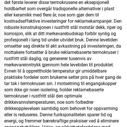
det første leverer disse termokrusene en eksepsjonell
holdbarhet som overgår tradisjonelle alternativer i plast
eller keramikk med flere år, noe som gjør dem til
kostnadseffektive investeringer for reklamekampanjer. Den
robuste konstruksjonen i rustfritt stål motstår dekk, riper og
korrosjon, slik at ditt merkevarebudskap forblir synlig og
profesjonelt i lang tid under utvidet bruk. Denne levetiden
omsetter seg direkte til økt avkastning på investeringen, da
mottakere fortsetter å bruke reklamebaserte termokruser i
rustfritt stål daglig, og genererer tusenvis av
merkevareinntrykk gjennom hele levetiden til produktet.
Evnen til å opprettholde temperatur gir umiddelbare
praktiske fordeler som brukerne setter pris på hver gang de
tar tak i termokrusen sin. I motsetning til engangskopper
som ikke gir noen isolering, holder reklamebaserte
termokruser i rustfritt stål den optimale
drikkevannstemperaturen, noe som forbedrer
drikkeopplevelsen samtidig som behovet for oppvarming
eller is reduseres. Denne funksjonaliteten sparer tid og
energi, og fremmer bærekraftige praksiser ved å eliminere