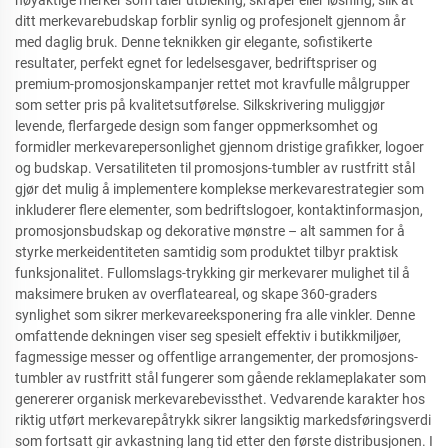
nøyaktige merker som tåler utbleking, skraper eller løsning, slik at
ditt merkevarebudskap forblir synlig og profesjonelt gjennom år
med daglig bruk. Denne teknikken gir elegante, sofistikerte
resultater, perfekt egnet for ledelsesgaver, bedriftspriser og
premium-promosjonskampanjer rettet mot kravfulle målgrupper
som setter pris på kvalitetsutførelse. Silkskrivering muliggjør
levende, flerfargede design som fanger oppmerksomhet og
formidler merkevarepersonlighet gjennom dristige grafikker, logoer
og budskap. Versatiliteten til promosjons-tumbler av rustfritt stål
gjør det mulig å implementere komplekse merkevarestrategier som
inkluderer flere elementer, som bedriftslogoer, kontaktinformasjon,
promosjonsbudskap og dekorative mønstre – alt sammen for å
styrke merkeidentiteten samtidig som produktet tilbyr praktisk
funksjonalitet. Fullomslags-trykking gir merkevarer mulighet til å
maksimere bruken av overflateareal, og skape 360-graders
synlighet som sikrer merkevareeksponering fra alle vinkler. Denne
omfattende dekningen viser seg spesielt effektiv i butikkmiljøer,
fagmessige messer og offentlige arrangementer, der promosjons-
tumbler av rustfritt stål fungerer som gående reklameplakater som
genererer organisk merkevarebevissthet. Vedvarende karakter hos
riktig utført merkevarepåtrykk sikrer langsiktig markedsføringsverdi
som fortsatt gir avkastning lang tid etter den første distribusjonen. I