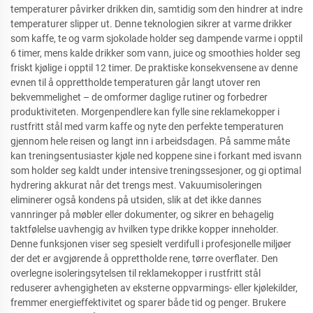
temperaturer påvirker drikken din, samtidig som den hindrer at indre
temperaturer slipper ut. Denne teknologien sikrer at varme drikker
som kaffe, te og varm sjokolade holder seg dampende varme i opptil
6 timer, mens kalde drikker som vann, juice og smoothies holder seg
friskt kjølige i opptil 12 timer. De praktiske konsekvensene av denne
evnen til å opprettholde temperaturen går langt utover ren
bekvemmelighet – de omformer daglige rutiner og forbedrer
produktiviteten. Morgenpendlere kan fylle sine reklamekopper i
rustfritt stål med varm kaffe og nyte den perfekte temperaturen
gjennom hele reisen og langt inn i arbeidsdagen. På samme måte
kan treningsentusiaster kjøle ned koppene sine i forkant med isvann
som holder seg kaldt under intensive treningssesjoner, og gi optimal
hydrering akkurat når det trengs mest. Vakuumisoleringen
eliminerer også kondens på utsiden, slik at det ikke dannes
vannringer på møbler eller dokumenter, og sikrer en behagelig
taktfølelse uavhengig av hvilken type drikke kopper inneholder.
Denne funksjonen viser seg spesielt verdifull i profesjonelle miljøer
der det er avgjørende å opprettholde rene, tørre overflater. Den
overlegne isoleringsytelsen til reklamekopper i rustfritt stål
reduserer avhengigheten av eksterne oppvarmings- eller kjølekilder,
fremmer energieffektivitet og sparer både tid og penger. Brukere