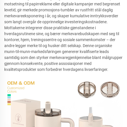
motsetning til papirreklame eller digitale kampanjer med begrenset
levetid, gir merkede promosjons-tumbler av rustfritt stål daglig
merkevareeksponering i år, og skaper kumulative inntrykksverdier
som langt overgår de opprinnelige investeringskostnadene.
Mottakerne integrerer disse praktiske gjenstandene i
hverdagsrutinene sine, og bærer merkevarebudskapen med seg til
kontorer, hjem, treningssentre og sosiale sammenkomster – der
andre legger merke til og husker ditt selskap. Denne organiske
munn-til-munn-markedsføringen genererer kvalifiserte leads
samtidig som den styrker merkevaregjenkjennelse blant målgrupper
gjennom konsekvente, positive assosiasjoner med
kvalitetsprodukter som forbedrer hverdagens livserfaringer.