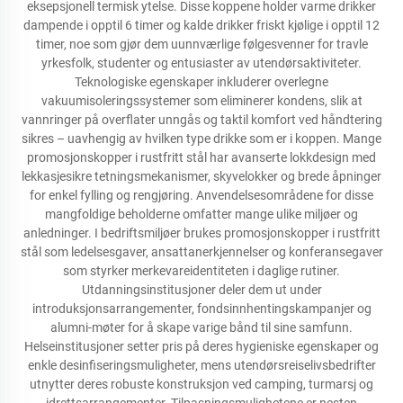
eksepsjonell termisk ytelse. Disse koppene holder varme drikker
dampende i opptil 6 timer og kalde drikker friskt kjølige i opptil 12
timer, noe som gjør dem uunnværlige følgesvenner for travle
yrkesfolk, studenter og entusiaster av utendørsaktiviteter.
Teknologiske egenskaper inkluderer overlegne
vakuumisoleringssystemer som eliminerer kondens, slik at
vannringer på overflater unngås og taktil komfort ved håndtering
sikres – uavhengig av hvilken type drikke som er i koppen. Mange
promosjonskopper i rustfritt stål har avanserte lokkdesign med
lekkasjesikre tetningsmekanismer, skyvelokker og brede åpninger
for enkel fylling og rengjøring. Anvendelsesområdene for disse
mangfoldige beholderne omfatter mange ulike miljøer og
anledninger. I bedriftsmiljøer brukes promosjonskopper i rustfritt
stål som ledelsesgaver, ansattanerkjennelser og konferansegaver
som styrker merkevareidentiteten i daglige rutiner.
Utdanningsinstitusjoner deler dem ut under
introduksjonsarrangementer, fondsinnhentingskampanjer og
alumni-møter for å skape varige bånd til sine samfunn.
Helseinstitusjoner setter pris på deres hygieniske egenskaper og
enkle desinfiseringsmuligheter, mens utendørsreiselivsbedrifter
utnytter deres robuste konstruksjon ved camping, turmarsj og