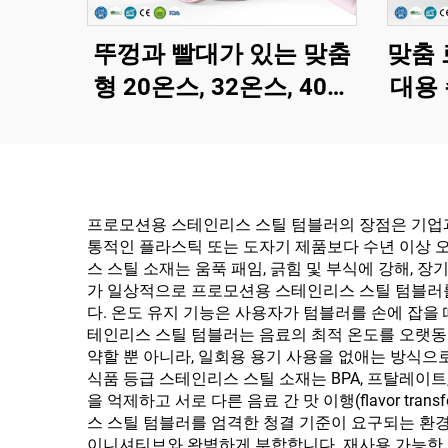
뚜껑과 빨대가 있는 맞춤
맞춤 
형 20온스, 32온스, 40온
대용 
스 텀블러, 스테인리스 스
인리스
틸 진공 단열 재사용 가능
스 4
한 플립 빨대 상단 손잡이
행용 
텀블러
프로모션용 스테인리스 스틸 텀블러의 장점은 기업과
통적인 플라스틱 또는 도자기 제품보다 수년 이상 
스 스틸 소재는 움푹 패임, 긁힘 및 부식에 강해,
가 일상적으로 프로모션용 스테인리스 스틸 텀블러를
다. 온도 유지 기능은 사용자가 텀블러를 손에 잡을
테인리스 스틸 텀블러는 음료의 최적 온도를 오랫동
약할 뿐 아니라, 일회용 용기 사용을 없애는 방식으
식품 등급 스테인리스 스틸 소재는 BPA, 프탈레이
을 억제하고 서로 다른 음료 간 맛 이행(flavor 
스 스틸 텀블러를 엄격한 청결 기준이 요구되는 환
이니셔티브와 완벽하게 부합합니다. 재사용 가능한 