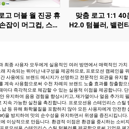
로고 더블 월 진공 휴
맞춤 로고 1:1 4
손잡이 머그컵, 스테
H2.0 텀블러, 밸런
 스틸 20온스 32온
이 및 캠핑용 빨대 
0온스, 뚜껑 포함 여
공 단열 스테인리스
탬블러, 뜨거운 및 차
여행 커피 머그
가운 음료용
 최종 사용자 모두에게 실용적인 여러 방면에서 매력적인 가치
오래 지속되는 뛰어난 내구성을 제공하므로, 프로모션 캠페인을 위
 장기간 사용에도 브랜드 메시지가 선명하고 전문적인 외관을 유지할
 계속 사용함으로써 수천 차례의 브랜드 노출 효과를 창출함으로
 때마다 즉각적으로 체감할 수 있는 실용적 이점을 제공합니다. 단
안 유지하여 음용 경험을 향상시키고, 재가열이나 얼음 추가의 필
로 지속 가능한 실천을 촉진합니다. 프로모션용 스테인리스 스틸 
트, 납 등 유해 화학물질을 포함하지 않아 모든 사용자에게 안전한
transfer)을 방지하여 맛의 순수성을 유지하면서 위생을 증진시킵
경에 이상적으로 만듭니다. 환경적 이점은 환경을 중시하는 소비
프로모션용 스테인리스 스틸 텀블러를 제공함으로써 기업은 폐기