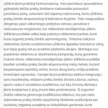
užtikrindami praktinę funkcionalumą. Viso paviršiaus spausdinimo
galimybės leidžia prekių ženklams maksimaliai panaudoti
paviršiaus plotą, sukuriant 360 laipsnių matomumą, kuris užtikrina
prekių ženklo eksponavimą iš kiekvienos krypties. Toks visapusiškas
dengimas ypač veiksmingas prekybos vietose, parodose ir
viešuosiuose renginiuose, kur reklaminiai nerūdijančiojo plieno
stikliniai puodeliai veikia kaip judantys reklaminiai įrankiai, kurie
kuria organinį prekių ženklo sąmoningumą. Tinkamai taikytos
reklaminės žymės nuolatinumas užtikrina ilgalaikę rinkodaros vertę,
kuri tęsia grąžą net po pradinės platinimo akcijos. Skirtingai nuo
popierinės reklamos ar skaitmeninių kampanijų, kurių gyvavimo
trukmė ribota, reklaminiai nerūdijančiojo plieno stikliniai puodeliai
kasdien suteikia prekių ženklo eksponavimą metų metais, kuriant
kaupiamąsias įspūdžių vertes, kurios daug kartų viršija pradines
investicijos sąnaudas. Gavėjai šiuos praktinius daiktus integruoja į
savo kasdienybę, nešdami prekių ženklo žinutes į biurus, namus,
sporto salas ir socialinius susitikimus, kur kitų žmonių dėmesys
jiems kreipiamas ir jūsų įmonė lieka prisimenama. Ši organinė
žodžio reklama generuoja kvalifikuotus klientus, tuo pat metu
stiprindama prekių ženklo atpažinimą tikslinėse auditorijose per
nuolatinį, teigiamą susiejimą su kokybiškais gaminiais, kurie