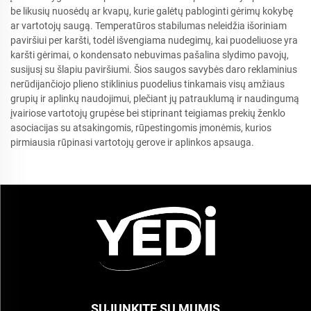
be likusių nuosėdų ar kvapų, kurie galėtų pabloginti gėrimų kokybę
ar vartotojų saugą. Temperatūros stabilumas neleidžia išoriniam
paviršiui per karšti, todėl išvengiama nudegimų, kai puodeliuose yra
karšti gėrimai, o kondensato nebuvimas pašalina slydimo pavojų,
susijusį su šlapiu paviršiumi. Šios saugos savybės daro reklaminius
nerūdijančiojo plieno stiklinius puodelius tinkamais visų amžiaus
grupių ir aplinkų naudojimui, plečiant jų patrauklumą ir naudingumą
įvairiose vartotojų grupėse bei stiprinant teigiamas prekių ženklo
asociacijas su atsakingomis, rūpestingomis įmonėmis, kurios
pirmiausia rūpinasi vartotojų gerove ir aplinkos apsauga.
SUJUNKITE SU MUMIS