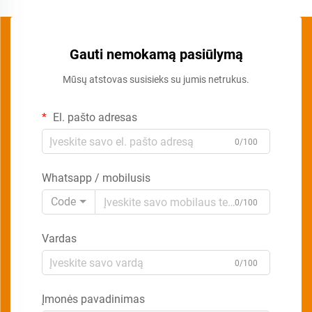
Gauti nemokamą pasiūlymą
Mūsų atstovas susisieks su jumis netrukus.
El. pašto adresas
0/100
Whatsapp / mobilusis
Code
0/100
Vardas
0/100
Įmonės pavadinimas