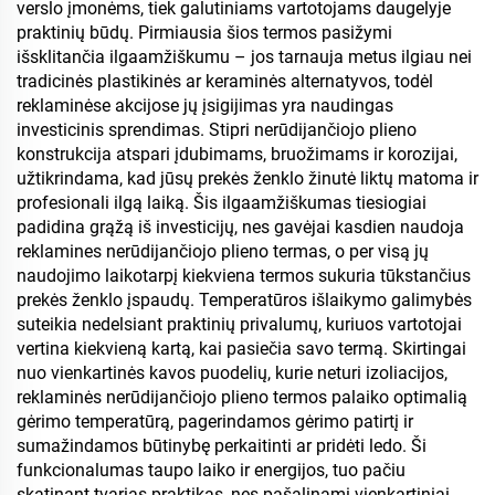
verslo įmonėms, tiek galutiniams vartotojams daugelyje
praktinių būdų. Pirmiausia šios termos pasižymi
išsklitančia ilgaamžiškumu – jos tarnauja metus ilgiau nei
tradicinės plastikinės ar keraminės alternatyvos, todėl
reklaminėse akcijose jų įsigijimas yra naudingas
investicinis sprendimas. Stipri nerūdijančiojo plieno
konstrukcija atspari įdubimams, bruožimams ir korozijai,
užtikrindama, kad jūsų prekės ženklo žinutė liktų matoma ir
profesionali ilgą laiką. Šis ilgaamžiškumas tiesiogiai
padidina grąžą iš investicijų, nes gavėjai kasdien naudoja
reklamines nerūdijančiojo plieno termas, o per visą jų
naudojimo laikotarpį kiekviena termos sukuria tūkstančius
prekės ženklo įspaudų. Temperatūros išlaikymo galimybės
suteikia nedelsiant praktinių privalumų, kuriuos vartotojai
vertina kiekvieną kartą, kai pasiečia savo termą. Skirtingai
nuo vienkartinės kavos puodelių, kurie neturi izoliacijos,
reklaminės nerūdijančiojo plieno termos palaiko optimalią
gėrimo temperatūrą, pagerindamos gėrimo patirtį ir
sumažindamos būtinybę perkaitinti ar pridėti ledo. Ši
funkcionalumas taupo laiko ir energijos, tuo pačiu
skatinant tvarias praktikas, nes pašalinami vienkartiniai