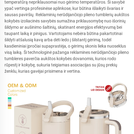
temperatūrą nepriklausomai nuo gėrimo temperatūros. Ši savybė
ypač vertinga profesinėse aplinkose, kur būtina išlaikyti švarias ir
sausas paviršių. Reklaminių nerūdijančiojo plieno tumblerių aukštos
kokybės izoliacinės savybės sumažina priklausomybę nuo išorinių
šildymo ar aušinimo šaltinių, skatinant energijos efektyvumą bei
taupant laiką ir pinigus. Vartotojams nebėra būtina pakartotinai
šildyti atšalusią kavą arba dėti ledo į šilstantį gėrimą, todėl
kasdieniniai įpročiai supaprastėja, o gėrimų skonis lieka nuoseklus
visą laiką. Ši technologinė pažanga reklamines nerūdijančiojo plieno
tumbleres paverčia aukštos kokybės dovanomis, kurios rodo
rūpestį ir kokybę, sukuria teigiamas asociacijas su jūsų prekių
ženklu, kurias gavėjai prisimena ir vertina.