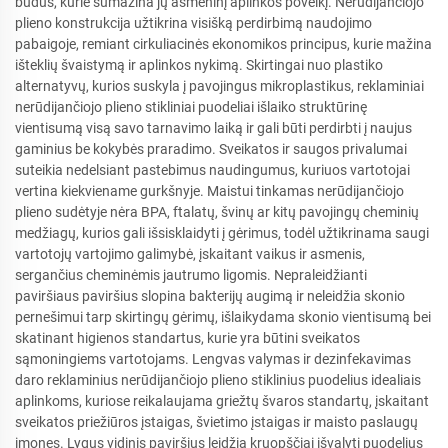
būdus, kurie sumažina jų asmeninį aplinkos poveikį. Nerūdijančiojo
plieno konstrukcija užtikrina visišką perdirbimą naudojimo
pabaigoje, remiant cirkuliacinės ekonomikos principus, kurie mažina
išteklių švaistymą ir aplinkos nykimą. Skirtingai nuo plastiko
alternatyvų, kurios suskyla į pavojingus mikroplastikus, reklaminiai
nerūdijančiojo plieno stikliniai puodeliai išlaiko struktūrinę
vientisumą visą savo tarnavimo laiką ir gali būti perdirbti į naujus
gaminius be kokybės praradimo. Sveikatos ir saugos privalumai
suteikia nedelsiant pastebimus naudingumus, kuriuos vartotojai
vertina kiekviename gurkšnyje. Maistui tinkamas nerūdijančiojo
plieno sudėtyje nėra BPA, ftalatų, švinų ar kitų pavojingų cheminių
medžiagų, kurios gali išsisklaidyti į gėrimus, todėl užtikrinama saugi
vartotojų vartojimo galimybė, įskaitant vaikus ir asmenis,
sergančius cheminėmis jautrumo ligomis. Nepraleidžianti
paviršiaus paviršius slopina bakterijų augimą ir neleidžia skonio
pernešimui tarp skirtingų gėrimų, išlaikydama skonio vientisumą bei
skatinant higienos standartus, kurie yra būtini sveikatos
sąmoningiems vartotojams. Lengvas valymas ir dezinfekavimas
daro reklaminius nerūdijančiojo plieno stiklinius puodelius idealiais
aplinkoms, kuriose reikalaujama griežtų švaros standartų, įskaitant
sveikatos priežiūros įstaigas, švietimo įstaigas ir maisto paslaugų
įmones. Lygus vidinis paviršius leidžia kruopščiai išvalyti puodelius