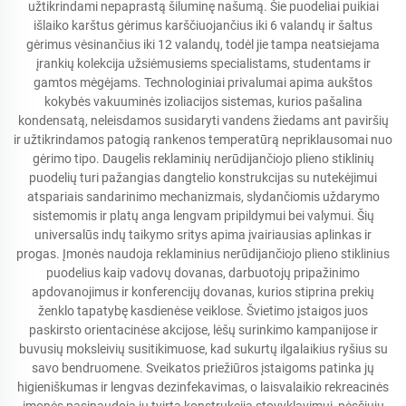
užtikrindami nepaprastą šiluminę našumą. Šie puodeliai puikiai
išlaiko karštus gėrimus karščiuojančius iki 6 valandų ir šaltus
gėrimus vėsinančius iki 12 valandų, todėl jie tampa neatsiejama
įrankių kolekcija užsiėmusiems specialistams, studentams ir
gamtos mėgėjams. Technologiniai privalumai apima aukštos
kokybės vakuuminės izoliacijos sistemas, kurios pašalina
kondensatą, neleisdamos susidaryti vandens žiedams ant paviršių
ir užtikrindamos patogią rankenos temperatūrą nepriklausomai nuo
gėrimo tipo. Daugelis reklaminių nerūdijančiojo plieno stiklinių
puodelių turi pažangias dangtelio konstrukcijas su nutekėjimui
atspariais sandarinimo mechanizmais, slydančiomis uždarymo
sistemomis ir platų anga lengvam pripildymui bei valymui. Šių
universalūs indų taikymo sritys apima įvairiausias aplinkas ir
progas. Įmonės naudoja reklaminius nerūdijančiojo plieno stiklinius
puodelius kaip vadovų dovanas, darbuotojų pripažinimo
apdovanojimus ir konferencijų dovanas, kurios stiprina prekių
ženklo tapatybę kasdienėse veiklose. Švietimo įstaigos juos
paskirsto orientacinėse akcijose, lėšų surinkimo kampanijose ir
buvusių moksleivių susitikimuose, kad sukurtų ilgalaikius ryšius su
savo bendruomene. Sveikatos priežiūros įstaigoms patinka jų
higieniškumas ir lengvas dezinfekavimas, o laisvalaikio rekreacinės