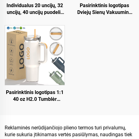
Individualus 20 uncijų, 32
Pasirinktinis logotipas
uncijų, 40 uncijų puodelis
Dviejų Sienų Vakuumine
su dangčiu ir gervele, iš
Izoliacija, Portatilis,
nerūdijančio plieno,
Nerūdijančioeliomenis 20
vakuumu izoliuotas,
oz 32 oz 40 oz Kelioniam
daugiafunkcinis puodelis
Tazas su Kryškiu Karštam
su atveriamu dangčiu ir
ir Vandui
rankena
Pasirinktinis logotipas 1:1
40 oz H2.0 Tumblėr
Izolirovana
Neržavejantylenė Taurė
Vakuumine Strukturė Su
Saliakūne Valentinų Dienai
Reklaminės nerūdijančiojo plieno termos turi privalumų,
& Kempingui
kurie sukuria įtikinamas vertės pasiūlymas, naudingas tiek