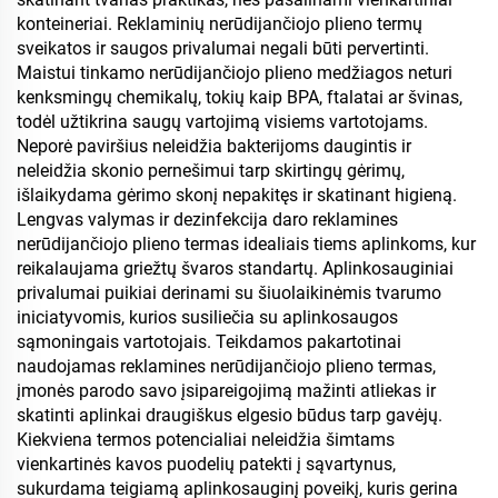
konteineriai. Reklaminių nerūdijančiojo plieno termų
sveikatos ir saugos privalumai negali būti pervertinti.
Maistui tinkamo nerūdijančiojo plieno medžiagos neturi
kenksmingų chemikalų, tokių kaip BPA, ftalatai ar švinas,
todėl užtikrina saugų vartojimą visiems vartotojams.
Neporė paviršius neleidžia bakterijoms daugintis ir
neleidžia skonio pernešimui tarp skirtingų gėrimų,
išlaikydama gėrimo skonį nepakitęs ir skatinant higieną.
Lengvas valymas ir dezinfekcija daro reklamines
nerūdijančiojo plieno termas idealiais tiems aplinkoms, kur
reikalaujama griežtų švaros standartų. Aplinkosauginiai
privalumai puikiai derinami su šiuolaikinėmis tvarumo
iniciatyvomis, kurios susiliečia su aplinkosaugos
sąmoningais vartotojais. Teikdamos pakartotinai
naudojamas reklamines nerūdijančiojo plieno termas,
įmonės parodo savo įsipareigojimą mažinti atliekas ir
skatinti aplinkai draugiškus elgesio būdus tarp gavėjų.
Kiekviena termos potencialiai neleidžia šimtams
vienkartinės kavos puodelių patekti į sąvartynus,
sukurdama teigiamą aplinkosauginį poveikį, kuris gerina