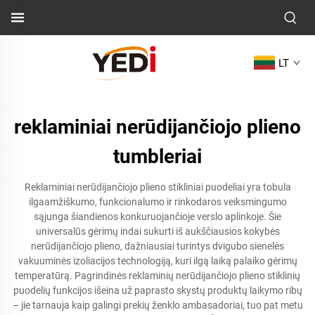
LT
reklaminiai nerūdijančiojo plieno
tumbleriai
Reklaminiai nerūdijančiojo plieno stikliniai puodeliai yra tobula
ilgaamžiškumo, funkcionalumo ir rinkodaros veiksmingumo
sąjunga šiandienos konkuruojančioje verslo aplinkoje. Šie
universalūs gėrimų indai sukurti iš aukščiausios kokybės
nerūdijančiojo plieno, dažniausiai turintys dvigubo sienelės
vakuuminės izoliacijos technologiją, kuri ilgą laiką palaiko gėrimų
temperatūrą. Pagrindinės reklaminių nerūdijančiojo plieno stiklinių
puodelių funkcijos išeina už paprasto skystų produktų laikymo ribų
– jie tarnauja kaip galingi prekių ženklo ambasadoriai, tuo pat metu