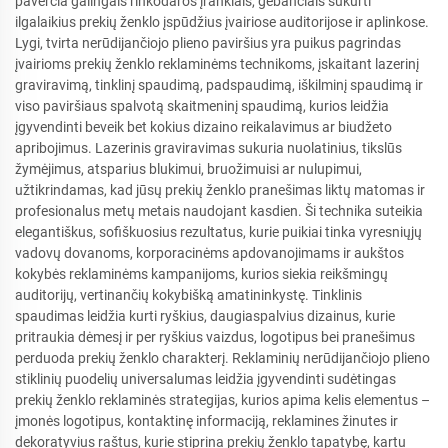
paverčia galingais rinkodaros įrankiais, gebančiais sukurti
ilgalaikius prekių ženklo įspūdžius įvairiose auditorijose ir aplinkose.
Lygi, tvirta nerūdijančiojo plieno paviršius yra puikus pagrindas
įvairioms prekių ženklo reklaminėms technikoms, įskaitant lazerinį
graviravimą, tinklinį spaudimą, padspaudimą, iškilminį spaudimą ir
viso paviršiaus spalvotą skaitmeninį spaudimą, kurios leidžia
įgyvendinti beveik bet kokius dizaino reikalavimus ar biudžeto
apribojimus. Lazerinis graviravimas sukuria nuolatinius, tikslūs
žymėjimus, atsparius blukimui, bruožimuisi ar nulupimui,
užtikrindamas, kad jūsų prekių ženklo pranešimas liktų matomas ir
profesionalus metų metais naudojant kasdien. Ši technika suteikia
elegantiškus, sofiškuosius rezultatus, kurie puikiai tinka vyresniųjų
vadovų dovanoms, korporacinėms apdovanojimams ir aukštos
kokybės reklaminėms kampanijoms, kurios siekia reikšmingų
auditorijų, vertinančių kokybišką amatininkystę. Tinklinis
spaudimas leidžia kurti ryškius, daugiaspalvius dizainus, kurie
pritraukia dėmesį ir per ryškius vaizdus, logotipus bei pranešimus
perduoda prekių ženklo charakterį. Reklaminių nerūdijančiojo plieno
stiklinių puodelių universalumas leidžia įgyvendinti sudėtingas
prekių ženklo reklaminės strategijas, kurios apima kelis elementus –
įmonės logotipus, kontaktinę informaciją, reklamines žinutes ir
dekoratyvius raštus, kurie stiprina prekių ženklo tapatybę, kartu