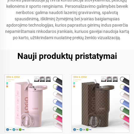
įmonės pasinaudoja jų tvirta konstrukcija stovyklavimui, pėsčiųjų
kelionėms ir sporto renginiams. Personalizavimo galimybės beveik
neribotos: galima naudoti lazerinį graviravimą, spalvotą
spausdinimą, iškilminį žymėjimą bei įvairias baigiamąsias
apdorojimo technologijas, kurios paprastus gėrimų indus paverčia
nepamirštamais rinkodaros įrankiais, kuriuos gavėjai naudoja kartą
po karto, užtikrindami nuolatinę prekių ženklo vizualizaciją.
Nauji produktų pristatymai