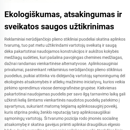
Ekologiškumas, atsakingumas ir
sveikatos saugos užtikrinimas
Reklaminiai nerūdijančiojo plieno stikliniai puodeliai skatina aplinkos
tvarumą, tuo pat metu užtikrindami vartotojų sveikatą ir saugą
dėka pakartotinai naudojamos konstrukcijos ir aukštos kokybės
medžiagų sudėties, kuri pašalina pavojingas chemines medžiagas,
dažnai randamas vienkartinėse alternatyvose. Aplinkosauginiai
privalumai, pasirenkant reklaminius nerūdijančiojo plieno stiklinius
puodelius, puikiai atitinka vis didėjančią vartotojų sąmoningumą dėl
ekologinės atsakomybės ir atliekų mažinimo iniciatyvų, kurios veikia
pirkimo sprendimus visose demografinėse grupėse. Kiekvienas
pakartotinai naudojamas puodelis per savo ilgą tarnavimo laiką gali
užkirsti kelią šimtams vienkartinės naudotos puodelių patekimo į
sąvartynus, sukuriant matomą teigiamą aplinkosauginį poveikį,
kuris stiprina prekių ženklo reputaciją tarp aplinkosaugiškai
sąmoningų vartotojų. Ši tvarumo pozicija rodo įmonės socialinę
atsakomybę ir skatina gavėjus priimti aplinkai draugiškus elgesio