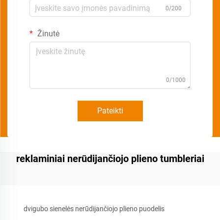
0/200
Žinutė
0/1000
Pateikti
reklaminiai nerūdijančiojo plieno tumbleriai
dvigubo sienelės nerūdijančiojo plieno puodelis