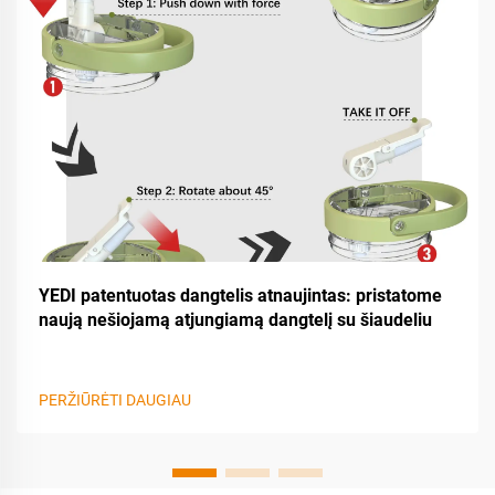
YEDI patentuotas dangtelis atnaujintas: pristatome
naują nešiojamą atjungiamą dangtelį su šiaudeliu
PERŽIŪRĖTI DAUGIAU