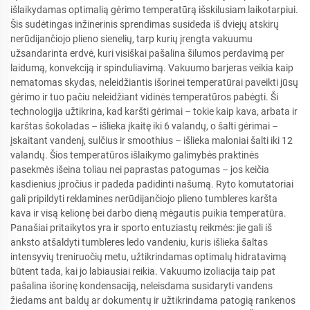
išlaikydamas optimalią gėrimo temperatūrą išskilusiam laikotarpiui.
Šis sudėtingas inžinerinis sprendimas susideda iš dviejų atskirų
nerūdijančiojo plieno sienelių, tarp kurių įrengta vakuumu
užsandarinta erdvė, kuri visiškai pašalina šilumos perdavimą per
laidumą, konvekciją ir spinduliavimą. Vakuumo barjeras veikia kaip
nematomas skydas, neleidžiantis išorinei temperatūrai paveikti jūsų
gėrimo ir tuo pačiu neleidžiant vidinės temperatūros pabėgti. Ši
technologija užtikrina, kad karšti gėrimai – tokie kaip kava, arbata ir
karštas šokoladas – išlieka įkaitę iki 6 valandų, o šalti gėrimai –
įskaitant vandenį, sulčius ir smoothius – išlieka maloniai šalti iki 12
valandų. Šios temperatūros išlaikymo galimybės praktinės
pasekmės išeina toliau nei paprastas patogumas – jos keičia
kasdienius įpročius ir padeda padidinti našumą. Ryto komutatoriai
gali pripildyti reklamines nerūdijančiojo plieno tumbleres karšta
kava ir visą kelionę bei darbo dieną mėgautis puikia temperatūra.
Panašiai pritaikytos yra ir sporto entuziastų reikmės: jie gali iš
anksto atšaldyti tumbleres ledo vandeniu, kuris išlieka šaltas
intensyvių treniruočių metu, užtikrindamas optimalų hidratavimą
būtent tada, kai jo labiausiai reikia. Vakuumo izoliacija taip pat
pašalina išorinę kondensaciją, neleisdama susidaryti vandens
žiedams ant baldų ar dokumentų ir užtikrindama patogią rankenos