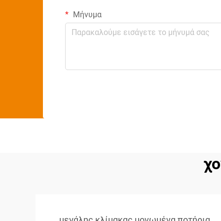
Μήνυμα
χο
μεγάλης κλίμακας μονωμένα ποτήρια