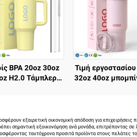
ίς BPA 20oz 30oz
Τιμή εργοστασίου
oz H2.0 Τάμπλερ
32oz 40oz μπομπί
γκι με λαβή και
λαβή και καπάκι s
raw με καπάκι 3
μονωμένο φλιτζ
σεων για ταξίδι
επαναχρησιμοποι
μένο κύπελλο από
μπομπίνα ταξιδίο
σφέρουν εξαιρετική οικονομική απόδοση για επιχειρήσεις π
τρέπει σημαντική εξοικονόμηση ανά μονάδα, επιτρέποντας σε
οξείδωτο χάλυβα
ατσάλι με sublim
ροσφέροντας ταυτόχρονα προσιτά προϊόντα στους πελάτες τ