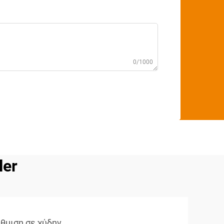
0/1000
ler
θμιση σε χύδην