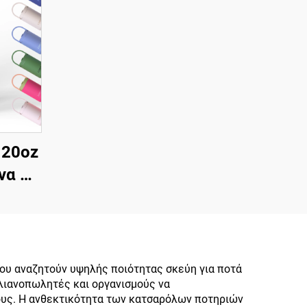
 20oz
να με
traw,
άνι,
ήσιμη
υ από
ου αναζητούν υψηλής ποιότητας σκεύη για ποτά
 λιανοπωλητές και οργανισμούς να
ation
ους. Η ανθεκτικότητα των κατσαρόλων ποτηριών