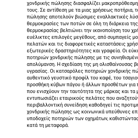
& λαβή για ταξίδι
χονδρικής πώλησης διασφαλίζει μακροπρόθεσμη 
τους. Σε αντίθεση με τα μιας χρήσεως ποτήρια, 
πώλησης αποτελούν βιώσιμες εναλλακτικές λύσε
θερμοκρασίες των ποτών σε όλη τη διάρκεια της
θερμοκρασίας βελτιώνει την ικανοποίηση του χ
ευέλικτες επιλογές μεγέθους, από συμπαγείς μο
πελατών και τις διαφορετικές καταστάσεις χρήση
εξωτερικές δραστηριότητες και γραφεία. Οι εύκ
ποτηριών χονδρικής πώλησης με τις συνηθισμέν
απολύμανση. Η σχεδίαση της μη ολισθαίνουσας β
υγρασίας. Οι κατσαρόλες ποτηριών χονδρικής π
αυθεντικό γευστικό προφίλ του καφέ, του τσαγιο
προσθήκη κύβων πάγου ή άλλων προσθέτων για πο
που ενισχύουν την ταυτότητα της μάρκας και τ
εντυπωσιάζει εταιρικούς πελάτες που αναζητού
περιβαλλοντική συνείδηση καθοδηγεί τις προτι
χονδρικής πώλησης ως κοινωνικά υπεύθυνες επι
υποδοχείς ποτηριών των οχημάτων, καθιστώντας 
κατά τη μεταφορά.