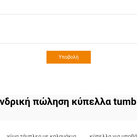
Υποβολή
νδρική πώληση κύπελλα tumb
χύμα τάμπλερ με καλαμάκια
κύπελλα για υποβά