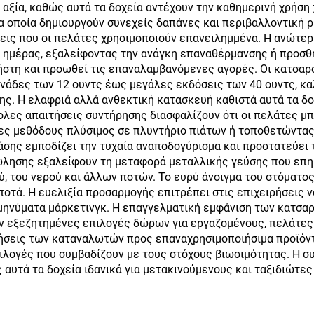
αξία, καθώς αυτά τα δοχεία αντέχουν την καθημερινή χρήση
τα οποία δημιουργούν συνεχείς δαπάνες και περιβαλλοντική 
ις που οι πελάτες χρησιμοποιούν επανειλημμένα. Η ανώτερη
 ημέρας, εξαλείφοντας την ανάγκη επαναθέρμανσης ή προσθή
ρήστη και προωθεί τις επαναλαμβανόμενες αγορές. Οι κατσα
νάδες των 12 ουντς έως μεγάλες εκδόσεις των 40 ουντς, κ
ς. Η ελαφριά αλλά ανθεκτική κατασκευή καθιστά αυτά τα δοχε
ολες απαιτήσεις συντήρησης διασφαλίζουν ότι οι πελάτες μ
ες μεθόδους πλύσιμος σε πλυντήριο πιάτων ή τοποθετώντας 
άσης εμποδίζει την τυχαία αναποδογύρισμα και προστατεύει 
ώλησης εξαλείφουν τη μεταφορά μεταλλικής γεύσης που επη
ύ, του νερού και άλλων ποτών. Το ευρύ άνοιγμα του στόματος 
τά. Η ευελιξία προσαρμογής επιτρέπει στις επιχειρήσεις 
α μηνύματα μάρκετινγκ. Η επαγγελματική εμφάνιση των κατσ
ν εξεζητημένες επιλογές δώρων για εργαζομένους, πελάτες 
μήσεις των καταναλωτών προς επαναχρησιμοποιήσιμα προϊόντ
λογές που συμβαδίζουν με τους στόχους βιωσιμότητας. Η συ
αυτά τα δοχεία ιδανικά για μετακινούμενους και ταξιδιώτε