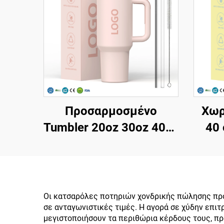
Προσαρμοσμένο
Χωρ
Tumbler 20oz 30oz 40oz
40 
χωρίς BPA, με flip straw,
Μα
μονωμένο από
st
ανοξείδωτο χάλυβα,
θέ
ποτήρι Tumbler με
μονω
Οι κατσαρόλες ποτηριών χονδρικής πώλησης προ
σε ανταγωνιστικές τιμές. Η αγορά σε χύδην επι
στεγανό καπάκι, straw
αν
μεγιστοποιήσουν τα περιθώρια κέρδους τους, π