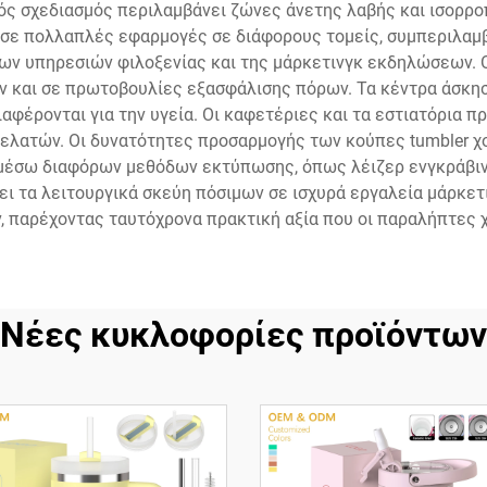
ός σχεδιασμός περιλαμβάνει ζώνες άνετης λαβής και ισορρο
ι σε πολλαπλές εφαρμογές σε διάφορους τομείς, συμπεριλα
ων υπηρεσιών φιλοξενίας και της μάρκετινγκ εκδηλώσεων. Ο
 και σε πρωτοβουλίες εξασφάλισης πόρων. Τα κέντρα άσκησ
ιαφέρονται για την υγεία. Οι καφετέριες και τα εστιατόρια 
ελατών. Οι δυνατότητες προσαρμογής των κούπες tumbler χο
μέσω διαφόρων μεθόδων εκτύπωσης, όπως λέιζερ ενγκράβιν
ι τα λειτουργικά σκεύη πόσιμων σε ισχυρά εργαλεία μάρκετι
 παρέχοντας ταυτόχρονα πρακτική αξία που οι παραλήπτες 
Νέες κυκλοφορίες προϊόντων