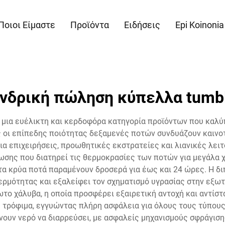
Ποιοι Είμαστε
Προϊόντα
Ειδήσεις
Epi Koinonia
νδρική πώληση κύπελλα tumb
 μια ευέλικτη και κερδοφόρα κατηγορία προϊόντων που καλύπ
 οι επίπεδης ποιότητας δεξαμενές ποτών συνδυάζουν καινοτ
ια επιχειρήσεις, προωθητικές εκστρατείες και λιανικές λειτο
σης που διατηρεί τις θερμοκρασίες των ποτών για μεγάλα χρ
 τα κρύα ποτά παραμένουν δροσερά για έως και 24 ώρες. Η δ
ρμότητας και εξαλείφει τον σχηματισμό υγρασίας στην εξωτ
το χάλυβα, η οποία προσφέρει εξαιρετική αντοχή και αντίστ
ε τρόφιμα, εγγυώντας πλήρη ασφάλεια για όλους τους τύπους
νουν νερό να διαρρεύσει, με ασφαλείς μηχανισμούς σφράγισ